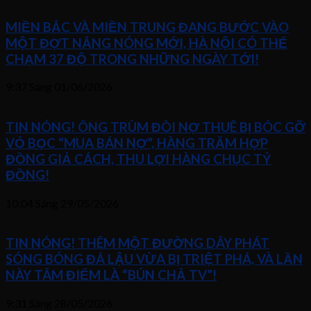
MIỀN BẮC VÀ MIỀN TRUNG ĐANG BƯỚC VÀO
MỘT ĐỢT NẮNG NÓNG MỚI, HÀ NỘI CÓ THỂ
CHẠM 37 ĐỘ TRONG NHỮNG NGÀY TỚI!
9:37 Sáng
01/06/2026
TIN NÓNG! ÔNG TRÙM ĐÒI NỢ THUÊ BỊ BÓC GỠ
VỎ BỌC “MUA BÁN NỢ”, HÀNG TRĂM HỢP
ĐỒNG GIẢ CÁCH, THU LỢI HÀNG CHỤC TỶ
ĐỒNG!
10:04 Sáng
29/05/2026
TIN NÓNG! THÊM MỘT ĐƯỜNG DÂY PHÁT
SÓNG BÓNG ĐÁ LẬU VỪA BỊ TRIỆT PHÁ, VÀ LẦN
NÀY TÂM ĐIỂM LÀ “BÚN CHẢ TV”!
9:31 Sáng
28/05/2026