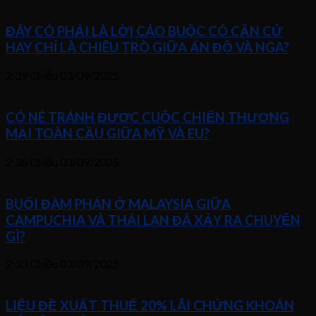
ĐÂY CÓ PHẢI LÀ LỜI CÁO BUỘC CÓ CĂN CỨ
HAY CHỈ LÀ CHIÊU TRÒ GIỮA ẤN ĐỘ VÀ NGA?
2:39 Chiều
03/09/2025
CÓ NÉ TRÁNH ĐƯỢC CUỘC CHIẾN THƯƠNG
MẠI TOÀN CẦU GIỮA MỸ VÀ EU?
2:36 Chiều
03/09/2025
BUỔI ĐÀM PHÁN Ở MALAYSIA GIỮA
CAMPUCHIA VÀ THÁI LAN ĐÃ XẢY RA CHUYỆN
GÌ?
2:33 Chiều
03/09/2025
LIỆU ĐỀ XUẤT THUẾ 20% LÃI CHỨNG KHOÁN