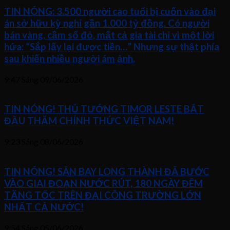
TIN NÓNG: 3.500 người cao tuổi bị cuốn vào đại
án sở hữu kỳ nghỉ gần 1.000 tỷ đồng. Có người
bán vàng, cầm sổ đỏ, mất cả gia tài chỉ vì một lời
hứa: “Sắp lấy lại được tiền…” Nhưng sự thật phía
sau khiến nhiều người ám ảnh.
9:47 Sáng
09/06/2026
TIN NÓNG! THỦ TƯỚNG TIMOR LESTE BẮT
ĐẦU THĂM CHÍNH THỨC VIỆT NAM!
9:23 Sáng
08/06/2026
TIN NÓNG! SÂN BAY LONG THÀNH ĐÃ BƯỚC
VÀO GIAI ĐOẠN NƯỚC RÚT, 180 NGÀY ĐÊM
TĂNG TỐC TRÊN ĐẠI CÔNG TRƯỜNG LỚN
NHẤT CẢ NƯỚC!
9:54 Sáng
05/06/2026