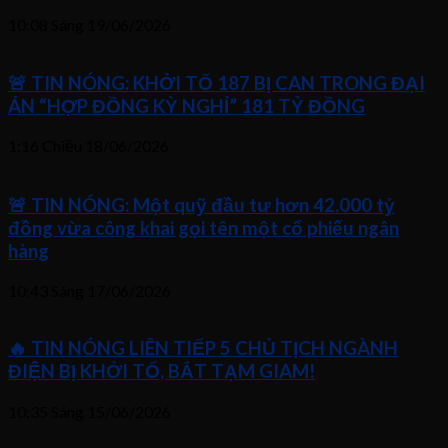
10:08 Sáng
19/06/2026
🚨 TIN NÓNG: KHỞI TỐ 187 BỊ CAN TRONG ĐẠI
ÁN “HỢP ĐỒNG KỲ NGHỈ” 181 TỶ ĐỒNG
1:16 Chiều
18/06/2026
🚨 TIN NÓNG: Một quỹ đầu tư hơn 42.000 tỷ
đồng vừa công khai gọi tên một cổ phiếu ngân
hàng
10:43 Sáng
17/06/2026
🔥 TIN NÓNG LIÊN TIẾP 5 CHỦ TỊCH NGÀNH
ĐIỆN BỊ KHỞI TỐ, BẮT TẠM GIAM!
10:35 Sáng
15/06/2026