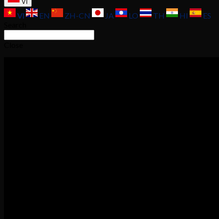
VI
VI
EN
ZH-CN
JA
LO
TH
HI
ES
Search
Close