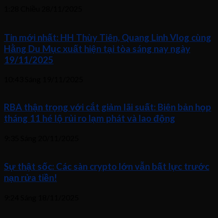
1:28 Chiều
28/11/2025
Tin mới nhất: HH Thùy Tiên, Quang Linh Vlog cùng
Hằng Du Mục xuất hiện tại tòa sáng nay ngày
19/11/2025
10:43 Sáng
19/11/2025
RBA thận trọng với cắt giảm lãi suất: Biên bản họp
tháng 11 hé lộ rủi ro lạm phát và lao động
9:35 Sáng
20/11/2025
Sự thật sốc: Các sàn crypto lớn vẫn bất lực trước
nạn rửa tiền!
9:24 Sáng
18/11/2025