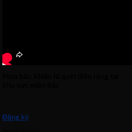
Mưa bão, khiến lũ quét diện rộng tại
khu vực miền Bắc
Đăng ký
Share on facebook