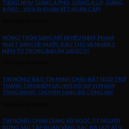
TIẾNG NHƯ GIÀNG A PHÒ, GIÀNG A LỬ, GIÀNG
A PÁO… VỪA BỊ KHÁM XÉT KHẨN CẤP!
10:23 Sáng
22/05/2026
NÓNG! TRỐN SANG MỸ NHIỀU NĂM, PHẠM
NHẬT VINH VỀ NƯỚC ĐẦU THÚ VÀ NHẬN 2
NĂM TÙ TRONG ĐẠI ÁN SADECO!
10:52 Sáng
05/05/2026
TIN NÓNG! BẢO TÍN MINH CHÂU BẤT NGỜ TRỞ
THÀNH TÂM ĐIỂM SAU KHI HỒ SƠ VI PHẠM
TỪNG ĐƯỢC CHUYỂN SANG BỘ CÔNG AN!
10:26 Sáng
26/03/2026
TIN NÓNG! CHÂN DUNG VŨ NGỌC TÝ, NGƯỜI
ĐỨNG SAU TẬP ĐOÀN VÀNG BẠC ĐÁ QUÝ ATV,