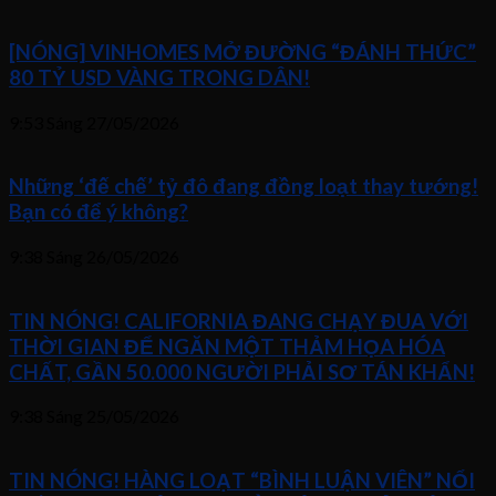
[NÓNG] VINHOMES MỞ ĐƯỜNG “ĐÁNH THỨC”
80 TỶ USD VÀNG TRONG DÂN!
9:53 Sáng
27/05/2026
Những ‘đế chế’ tỷ đô đang đồng loạt thay tướng!
Bạn có để ý không?
9:38 Sáng
26/05/2026
TIN NÓNG! CALIFORNIA ĐANG CHẠY ĐUA VỚI
THỜI GIAN ĐỂ NGĂN MỘT THẢM HỌA HÓA
CHẤT, GẦN 50.000 NGƯỜI PHẢI SƠ TÁN KHẨN!
9:38 Sáng
25/05/2026
TIN NÓNG! HÀNG LOẠT “BÌNH LUẬN VIÊN” NỔI