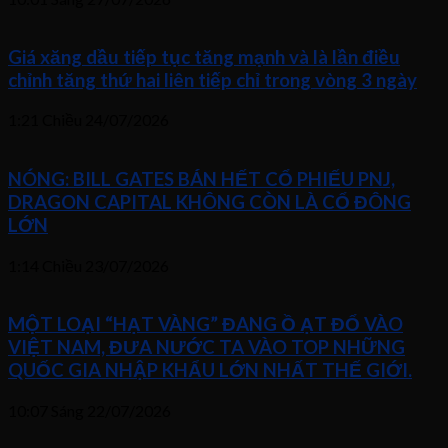
Giá xăng dầu tiếp tục tăng mạnh và là lần điều
chỉnh tăng thứ hai liên tiếp chỉ trong vòng 3 ngày
1:21 Chiều
24/07/2026
NÓNG: BILL GATES BÁN HẾT CỔ PHIẾU PNJ,
DRAGON CAPITAL KHÔNG CÒN LÀ CỔ ĐÔNG
LỚN
1:14 Chiều
23/07/2026
MỘT LOẠI “HẠT VÀNG” ĐANG Ồ ẠT ĐỔ VÀO
VIỆT NAM, ĐƯA NƯỚC TA VÀO TOP NHỮNG
QUỐC GIA NHẬP KHẨU LỚN NHẤT THẾ GIỚI.
10:07 Sáng
22/07/2026