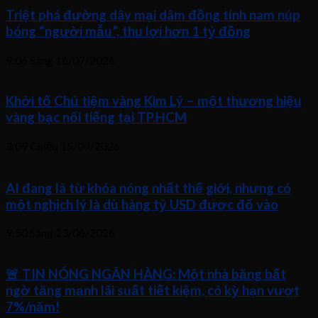
Triệt phá đường dây mại dâm đồng tính nam núp
bóng “người mẫu”, thu lợi hơn 1 tỷ đồng
9:06 Sáng
16/07/2026
Khởi tố Chủ tiệm vàng Kim Lý – một thương hiệu
vàng bạc nổi tiếng tại TP.HCM
3:09 Chiều
15/07/2026
AI đang là từ khóa nóng nhất thế giới, nhưng có
một nghịch lý là dù hàng tỷ USD được đổ vào
9:50 Sáng
23/06/2026
🚨 TIN NÓNG NGÂN HÀNG: Một nhà băng bất
ngờ tăng mạnh lãi suất tiết kiệm, có kỳ hạn vượt
7%/năm!