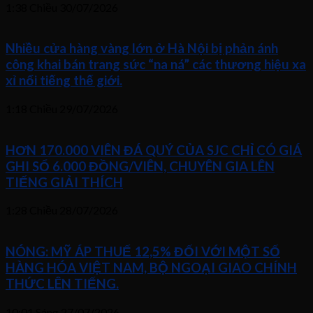
1:38 Chiều
30/07/2026
Nhiều cửa hàng vàng lớn ở Hà Nội bị phản ánh
công khai bán trang sức “na ná” các thương hiệu xa
xỉ nổi tiếng thế giới.
1:18 Chiều
29/07/2026
HƠN 170.000 VIÊN ĐÁ QUÝ CỦA SJC CHỈ CÓ GIÁ
GHI SỔ 6.000 ĐỒNG/VIÊN, CHUYÊN GIA LÊN
TIẾNG GIẢI THÍCH
1:28 Chiều
28/07/2026
NÓNG: MỸ ÁP THUẾ 12,5% ĐỐI VỚI MỘT SỐ
HÀNG HÓA VIỆT NAM, BỘ NGOẠI GIAO CHÍNH
THỨC LÊN TIẾNG.
10:01 Sáng
27/07/2026