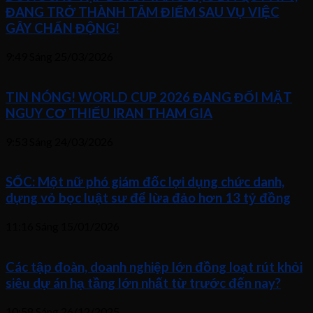
ĐANG TRỞ THÀNH TÂM ĐIỂM SAU VỤ VIỆC
GÂY CHẤN ĐỘNG!
9:49 Sáng
25/03/2026
TIN NÓNG! WORLD CUP 2026 ĐANG ĐỐI MẶT
NGUY CƠ THIẾU IRAN THAM GIA
9:53 Sáng
24/03/2026
SỐC: Một nữ phó giám đốc lợi dụng chức danh,
dựng vỏ bọc luật sư để lừa đảo hơn 13 tỷ đồng
11:16 Sáng
15/01/2026
Các tập đoàn, doanh nghiệp lớn đồng loạt rút khỏi
siêu dự án hạ tầng lớn nhất từ trước đến nay?
10:58 Sáng
26/12/2025