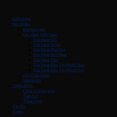
Giới thiệu
Sản phẩm
Kim loại quý
Giá Vàng Việt Nam
Giá Vàng SJC
Giá Vàng DOJI
Giá Vàng Phú Quý
Giá Vàng Mi Hồng
Giá Vàng PNJ
Giá Vàng Bảo Tín Minh Châu
Giá Vàng Bảo Tín Mạnh Hải
chỉ số tài chính
Ngoại hối
Chiến lược
Công cụ giao dịch
Tính Lot
Tổng Hợp
Tin tức
Video