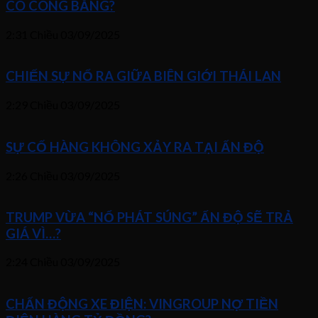
CÓ CÔNG BẰNG?
2:31 Chiều
03/09/2025
CHIẾN SỰ NỔ RA GIỮA BIÊN GIỚI THÁI LAN
2:29 Chiều
03/09/2025
SỰ CỐ HÀNG KHÔNG XẢY RA TẠI ẤN ĐỘ
2:26 Chiều
03/09/2025
TRUMP VỪA “NỔ PHÁT SÚNG” ẤN ĐỘ SẼ TRẢ
GIÁ VÌ…?
2:24 Chiều
03/09/2025
CHẤN ĐỘNG XE ĐIỆN: VINGROUP NỢ TIỀN