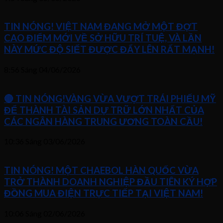
TIN NÓNG! VIỆT NAM ĐANG MỞ MỘT ĐỢT
CAO ĐIỂM MỚI VỀ SỞ HỮU TRÍ TUỆ, VÀ LẦN
NÀY MỨC ĐỘ SIẾT ĐƯỢC ĐẨY LÊN RẤT MẠNH!
8:56 Sáng
04/06/2026
🔴 TIN NÓNG!VÀNG VỪA VƯỢT TRÁI PHIẾU MỸ
ĐỂ THÀNH TÀI SẢN DỰ TRỮ LỚN NHẤT CỦA
CÁC NGÂN HÀNG TRUNG ƯƠNG TOÀN CẦU!
10:36 Sáng
03/06/2026
TIN NÓNG! MỘT CHAEBOL HÀN QUỐC VỪA
TRỞ THÀNH DOANH NGHIỆP ĐẦU TIÊN KÝ HỢP
ĐỒNG MUA ĐIỆN TRỰC TIẾP TẠI VIỆT NAM!
10:06 Sáng
02/06/2026