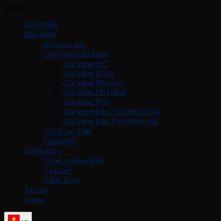
Menu
Giới thiệu
Sản phẩm
Kim loại quý
Giá Vàng Việt Nam
Giá Vàng SJC
Giá Vàng DOJI
Giá Vàng Phú Quý
Giá Vàng Mi Hồng
Giá Vàng PNJ
Giá Vàng Bảo Tín Minh Châu
Giá Vàng Bảo Tín Mạnh Hải
chỉ số tài chính
Ngoại hối
Chiến lược
Công cụ giao dịch
Tính Lot
Tổng Hợp
Tin tức
Video