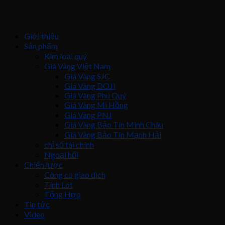
Giới thiệu
Sản phẩm
Kim loại quý
Giá Vàng Việt Nam
Giá Vàng SJC
Giá Vàng DOJI
Giá Vàng Phú Quý
Giá Vàng Mi Hồng
Giá Vàng PNJ
Giá Vàng Bảo Tín Minh Châu
Giá Vàng Bảo Tín Mạnh Hải
chỉ số tài chính
Ngoại hối
Chiến lược
Công cụ giao dịch
Tính Lot
Tổng Hợp
Tin tức
Video