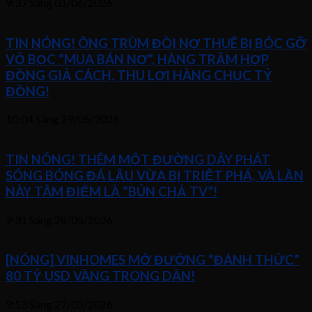
9:37 Sáng
01/06/2026
TIN NÓNG! ÔNG TRÙM ĐÒI NỢ THUÊ BỊ BÓC GỠ
VỎ BỌC “MUA BÁN NỢ”, HÀNG TRĂM HỢP
ĐỒNG GIẢ CÁCH, THU LỢI HÀNG CHỤC TỶ
ĐỒNG!
10:04 Sáng
29/05/2026
TIN NÓNG! THÊM MỘT ĐƯỜNG DÂY PHÁT
SÓNG BÓNG ĐÁ LẬU VỪA BỊ TRIỆT PHÁ, VÀ LẦN
NÀY TÂM ĐIỂM LÀ “BÚN CHẢ TV”!
9:31 Sáng
28/05/2026
[NÓNG] VINHOMES MỞ ĐƯỜNG “ĐÁNH THỨC”
80 TỶ USD VÀNG TRONG DÂN!
9:53 Sáng
27/05/2026