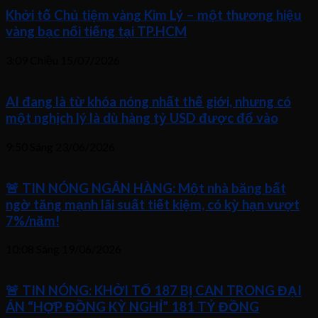
Khởi tố Chủ tiệm vàng Kim Lý – một thương hiệu
vàng bạc nổi tiếng tại TP.HCM
3:09 Chiều
15/07/2026
AI đang là từ khóa nóng nhất thế giới, nhưng có
một nghịch lý là dù hàng tỷ USD được đổ vào
9:50 Sáng
23/06/2026
🚨 TIN NÓNG NGÂN HÀNG: Một nhà băng bất
ngờ tăng mạnh lãi suất tiết kiệm, có kỳ hạn vượt
7%/năm!
10:08 Sáng
19/06/2026
🚨 TIN NÓNG: KHỞI TỐ 187 BỊ CAN TRONG ĐẠI
ÁN “HỢP ĐỒNG KỲ NGHỈ” 181 TỶ ĐỒNG