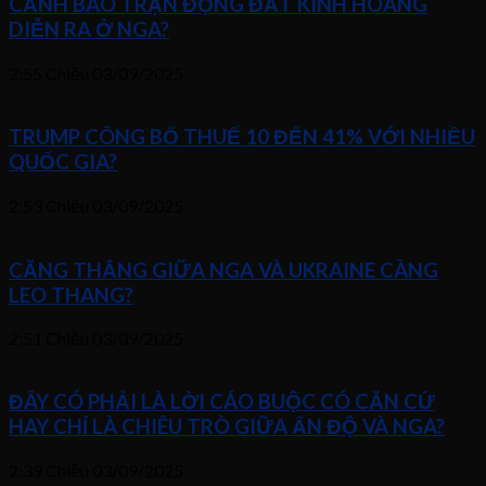
CẢNH BÁO TRẬN ĐỘNG ĐẤT KINH HOÀNG
DIỄN RA Ở NGA?
2:55 Chiều
03/09/2025
TRUMP CÔNG BỐ THUẾ 10 ĐẾN 41% VỚI NHIỀU
QUỐC GIA?
2:53 Chiều
03/09/2025
CĂNG THẲNG GIỮA NGA VÀ UKRAINE CÀNG
LEO THANG?
2:51 Chiều
03/09/2025
ĐÂY CÓ PHẢI LÀ LỜI CÁO BUỘC CÓ CĂN CỨ
HAY CHỈ LÀ CHIÊU TRÒ GIỮA ẤN ĐỘ VÀ NGA?
2:39 Chiều
03/09/2025