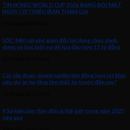
TIN NÓNG! WORLD CUP 2026 ĐANG ĐỐI MẶT
NGUY CƠ THIẾU IRAN THAM GIA
9:53 Sáng
24/03/2026
SỐC: Một nữ phó giám đốc lợi dụng chức danh,
dựng vỏ bọc luật sư để lừa đảo hơn 13 tỷ đồng
11:16 Sáng
15/01/2026
Các tập đoàn, doanh nghiệp lớn đồng loạt rút khỏi
siêu dự án hạ tầng lớn nhất từ trước đến nay?
10:58 Sáng
26/12/2025
9 Sự kiện làm thay đổi cả thế giới trong năm 2025
vừa qua
3:50 Chiều
24/12/2025