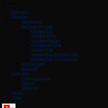
Menu
Giới thiệu
Sản phẩm
Kim loại quý
Giá Vàng Việt Nam
Giá Vàng SJC
Giá Vàng DOJI
Giá Vàng Phú Quý
Giá Vàng Mi Hồng
Giá Vàng PNJ
Giá Vàng Bảo Tín Minh Châu
Giá Vàng Bảo Tín Mạnh Hải
chỉ số tài chính
Ngoại hối
Chiến lược
Công cụ giao dịch
Tính Lot
Tổng Hợp
Tin tức
Video