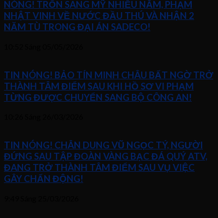
NÓNG! TRỐN SANG MỸ NHIỀU NĂM, PHẠM
NHẬT VINH VỀ NƯỚC ĐẦU THÚ VÀ NHẬN 2
NĂM TÙ TRONG ĐẠI ÁN SADECO!
10:52 Sáng
05/05/2026
TIN NÓNG! BẢO TÍN MINH CHÂU BẤT NGỜ TRỞ
THÀNH TÂM ĐIỂM SAU KHI HỒ SƠ VI PHẠM
TỪNG ĐƯỢC CHUYỂN SANG BỘ CÔNG AN!
10:26 Sáng
26/03/2026
TIN NÓNG! CHÂN DUNG VŨ NGỌC TÝ, NGƯỜI
ĐỨNG SAU TẬP ĐOÀN VÀNG BẠC ĐÁ QUÝ ATV,
ĐANG TRỞ THÀNH TÂM ĐIỂM SAU VỤ VIỆC
GÂY CHẤN ĐỘNG!
9:49 Sáng
25/03/2026