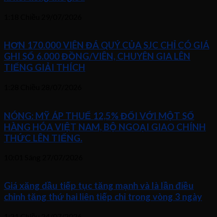
1:18 Chiều
29/07/2026
HƠN 170.000 VIÊN ĐÁ QUÝ CỦA SJC CHỈ CÓ GIÁ
GHI SỔ 6.000 ĐỒNG/VIÊN, CHUYÊN GIA LÊN
TIẾNG GIẢI THÍCH
1:28 Chiều
28/07/2026
NÓNG: MỸ ÁP THUẾ 12,5% ĐỐI VỚI MỘT SỐ
HÀNG HÓA VIỆT NAM, BỘ NGOẠI GIAO CHÍNH
THỨC LÊN TIẾNG.
10:01 Sáng
27/07/2026
Giá xăng dầu tiếp tục tăng mạnh và là lần điều
chỉnh tăng thứ hai liên tiếp chỉ trong vòng 3 ngày
1:21 Chiều
24/07/2026