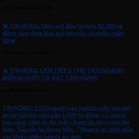
1:16 Chiều
18/06/2026
🚨 TIN NÓNG: Một quỹ đầu tư hơn 42.000 tỷ
đồng vừa công khai gọi tên một cổ phiếu ngân
hàng
10:43 Sáng
17/06/2026
🔥 TIN NÓNG LIÊN TIẾP 5 CHỦ TỊCH NGÀNH
ĐIỆN BỊ KHỞI TỐ, BẮT TẠM GIAM!
10:35 Sáng
15/06/2026
TIN NÓNG: 3.500 người cao tuổi bị cuốn vào đại
án sở hữu kỳ nghỉ gần 1.000 tỷ đồng. Có người
bán vàng, cầm sổ đỏ, mất cả gia tài chỉ vì một lời
hứa: “Sắp lấy lại được tiền…” Nhưng sự thật phía
sau khiến nhiều người ám ảnh.