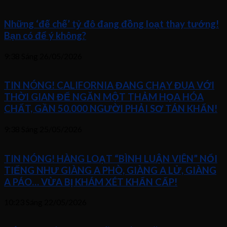
Những ‘đế chế’ tỷ đô đang đồng loạt thay tướng!
Bạn có để ý không?
9:38 Sáng
26/05/2026
TIN NÓNG! CALIFORNIA ĐANG CHẠY ĐUA VỚI
THỜI GIAN ĐỂ NGĂN MỘT THẢM HỌA HÓA
CHẤT, GẦN 50.000 NGƯỜI PHẢI SƠ TÁN KHẨN!
9:38 Sáng
25/05/2026
TIN NÓNG! HÀNG LOẠT “BÌNH LUẬN VIÊN” NỔI
TIẾNG NHƯ GIÀNG A PHÒ, GIÀNG A LỬ, GIÀNG
A PÁO… VỪA BỊ KHÁM XÉT KHẨN CẤP!
10:23 Sáng
22/05/2026