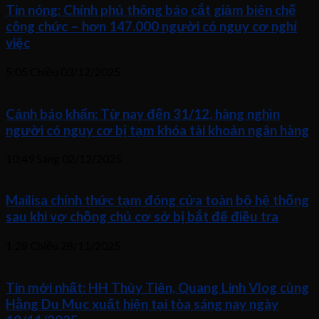
Tin nóng: Chính phủ thông báo cắt giảm biên chế
công chức – hơn 147.000 người có nguy cơ nghỉ
việc
5:05 Chiều
03/12/2025
Cảnh báo khẩn: Từ nay đến 31/12, hàng nghìn
người có nguy cơ bị tạm khóa tài khoản ngân hàng
10:49 Sáng
02/12/2025
Mailisa chính thức tạm đóng cửa toàn bộ hệ thống
sau khi vợ chồng chủ cơ sở bị bắt để điều tra
1:28 Chiều
28/11/2025
Tin mới nhất: HH Thùy Tiên, Quang Linh Vlog cùng
Hằng Du Mục xuất hiện tại tòa sáng nay ngày