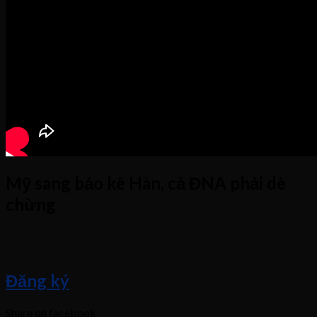
Mỹ sang bảo kê Hàn, cả ĐNA phải dè
chừng
Đăng ký
Share on facebook