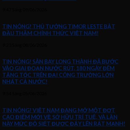
9:47 Sáng
09/06/2026
TIN NÓNG! THỦ TƯỚNG TIMOR LESTE BẮT
ĐẦU THĂM CHÍNH THỨC VIỆT NAM!
9:23 Sáng
08/06/2026
TIN NÓNG! SÂN BAY LONG THÀNH ĐÃ BƯỚC
VÀO GIAI ĐOẠN NƯỚC RÚT, 180 NGÀY ĐÊM
TĂNG TỐC TRÊN ĐẠI CÔNG TRƯỜNG LỚN
NHẤT CẢ NƯỚC!
9:54 Sáng
05/06/2026
TIN NÓNG! VIỆT NAM ĐANG MỞ MỘT ĐỢT
CAO ĐIỂM MỚI VỀ SỞ HỮU TRÍ TUỆ, VÀ LẦN
NÀY MỨC ĐỘ SIẾT ĐƯỢC ĐẨY LÊN RẤT MẠNH!