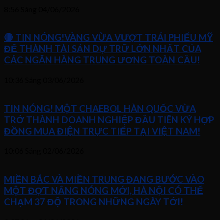
8:56 Sáng
04/06/2026
🔴 TIN NÓNG!VÀNG VỪA VƯỢT TRÁI PHIẾU MỸ
ĐỂ THÀNH TÀI SẢN DỰ TRỮ LỚN NHẤT CỦA
CÁC NGÂN HÀNG TRUNG ƯƠNG TOÀN CẦU!
10:36 Sáng
03/06/2026
TIN NÓNG! MỘT CHAEBOL HÀN QUỐC VỪA
TRỞ THÀNH DOANH NGHIỆP ĐẦU TIÊN KÝ HỢP
ĐỒNG MUA ĐIỆN TRỰC TIẾP TẠI VIỆT NAM!
10:06 Sáng
02/06/2026
MIỀN BẮC VÀ MIỀN TRUNG ĐANG BƯỚC VÀO
MỘT ĐỢT NẮNG NÓNG MỚI, HÀ NỘI CÓ THỂ
CHẠM 37 ĐỘ TRONG NHỮNG NGÀY TỚI!