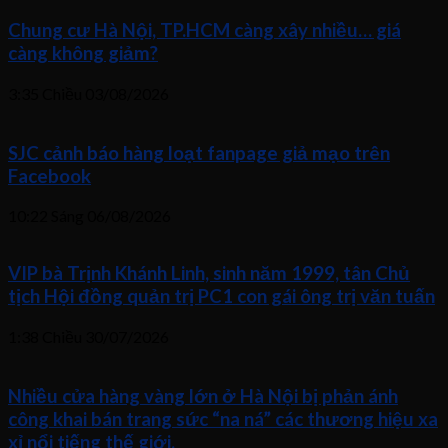
Chung cư Hà Nội, TP.HCM càng xây nhiều… giá
càng không giảm?
3:35 Chiều
03/08/2026
SJC cảnh báo hàng loạt fanpage giả mạo trên
Facebook
10:22 Sáng
06/08/2026
VIP bà Trịnh Khánh Linh, sinh năm 1999, tân Chủ
tịch Hội đồng quản trị PC1 con gái ông trị văn tuấn
1:38 Chiều
30/07/2026
Nhiều cửa hàng vàng lớn ở Hà Nội bị phản ánh
công khai bán trang sức “na ná” các thương hiệu xa
xỉ nổi tiếng thế giới.