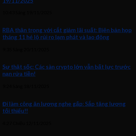
19/11/2025
10:43 Sáng
19/11/2025
RBA thận trọng với cắt giảm lãi suất: Biên bản họp
tháng 11 hé lộ rủi ro lạm phát và lao động
9:35 Sáng
20/11/2025
Sự thật sốc: Các sàn crypto lớn vẫn bất lực trước
nạn rửa tiền!
9:24 Sáng
18/11/2025
Đi làm công ăn lương nghe gấp: Sắp tăng lương
tối thiểu!!
4:27 Chiều
12/11/2025