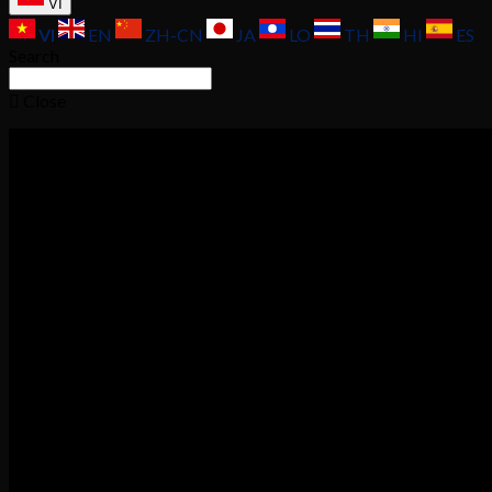
VI
VI
EN
ZH-CN
JA
LO
TH
HI
ES
Search
Close