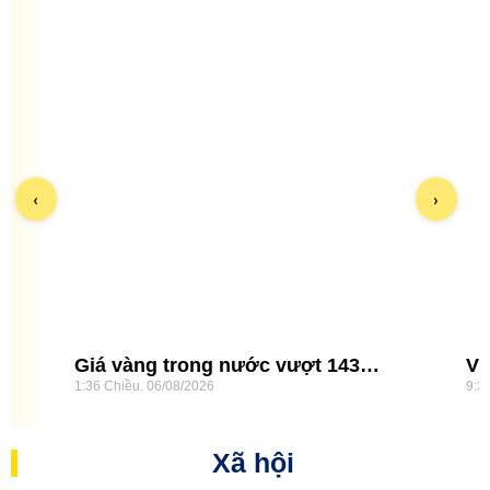
‹
›
Giá vàng trong nước vượt 143
Vố
1:36 Chiều
06/08/2026
9:3
triệu đồng/lượng
hơ
Xã hội