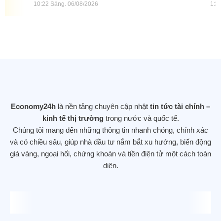
10:22 Sáng
06/08/2026
1:3
giả mạo trên Facebook
nă
qu
tu
Economy24h
là nền tảng chuyên cập nhật
tin tức tài chính –
kinh tế thị trường
trong nước và quốc tế.
Chúng tôi mang đến những thông tin nhanh chóng, chính xác
và có chiều sâu, giúp nhà đầu tư nắm bắt xu hướng, biến động
giá vàng, ngoại hối, chứng khoán và tiền điện tử một cách toàn
diện.