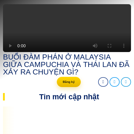
BUỔI ĐÀM PHÁN Ở MALAYSIA GIỮA
CAMPUCHIA VÀ THÁI LAN ĐÃ XẢY RA CHUYỆN
GÌ? | ECONOMY24H
BUỔI ĐÀM PHÁN Ở MALAYSIA
GIỮA CAMPUCHIA VÀ THÁI LAN ĐÃ
XẢY RA CHUYỆN GÌ?
Đăng ký
Tin mới cập nhật