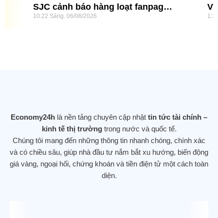
SJC cảnh báo hàng loạt fanpage
VI
10:22 Sáng
06/08/2026
1:3
giả mạo trên Facebook
nă
qu
tu
Economy24h
là nền tảng chuyên cập nhật
tin tức tài chính –
kinh tế thị trường
trong nước và quốc tế.
Chúng tôi mang đến những thông tin nhanh chóng, chính xác
và có chiều sâu, giúp nhà đầu tư nắm bắt xu hướng, biến động
giá vàng, ngoại hối, chứng khoán và tiền điện tử một cách toàn
diện.