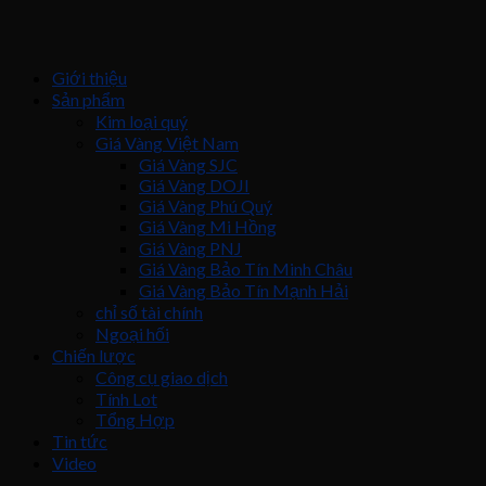
Giới thiệu
Sản phẩm
Kim loại quý
Giá Vàng Việt Nam
Giá Vàng SJC
Giá Vàng DOJI
Giá Vàng Phú Quý
Giá Vàng Mi Hồng
Giá Vàng PNJ
Giá Vàng Bảo Tín Minh Châu
Giá Vàng Bảo Tín Mạnh Hải
chỉ số tài chính
Ngoại hối
Chiến lược
Công cụ giao dịch
Tính Lot
Tổng Hợp
Tin tức
Video