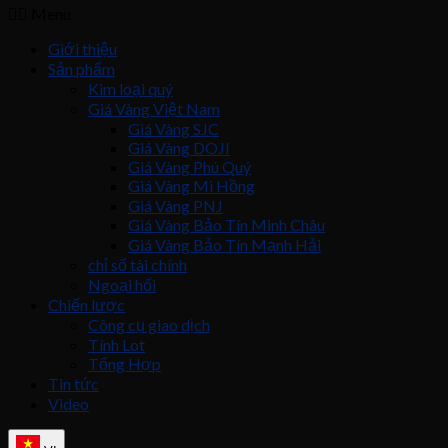
Menu
Giới thiệu
Sản phẩm
Kim loại quý
Giá Vàng Việt Nam
Giá Vàng SJC
Giá Vàng DOJI
Giá Vàng Phú Quý
Giá Vàng Mi Hồng
Giá Vàng PNJ
Giá Vàng Bảo Tín Minh Châu
Giá Vàng Bảo Tín Mạnh Hải
chỉ số tài chính
Ngoại hối
Chiến lược
Công cụ giao dịch
Tính Lot
Tổng Hợp
Tin tức
Video