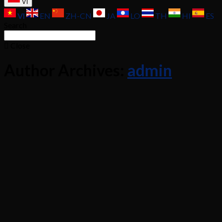
VI
VI
EN
ZH-CN
JA
LO
TH
HI
ES
Search
Close
Author Archives:
admin