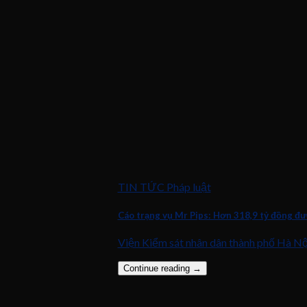
TIN TỨC Pháp luật
Cáo trạng vụ Mr Pips: Hơn 318,9 tỷ đồng đ
Viện Kiểm sát nhân dân thành phố Hà Nội x
Continue reading
→