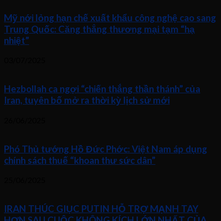
Mỹ nới lỏng hạn chế xuất khẩu công nghệ cao sang
Trung Quốc: Căng thẳng thương mại tạm “hạ
nhiệt”
03/07/2025
Hezbollah ca ngợi “chiến thắng thần thánh” của
Iran, tuyên bố mở ra thời kỳ lịch sử mới
26/06/2025
Phó Thủ tướng Hồ Đức Phớc: Việt Nam áp dụng
chính sách thuế “khoan thư sức dân”
25/06/2025
IRAN THÚC GIỤC PUTIN HỖ TRỢ MẠNH TAY
HƠN SAU CUỘC KHÔNG KÍCH LỚN NHẤT CỦA