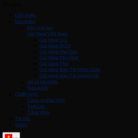
Menu
Giới thiệu
Sản phẩm
Kim loại quý
Giá Vàng Việt Nam
Giá Vàng SJC
Giá Vàng DOJI
Giá Vàng Phú Quý
Giá Vàng Mi Hồng
Giá Vàng PNJ
Giá Vàng Bảo Tín Minh Châu
Giá Vàng Bảo Tín Mạnh Hải
chỉ số tài chính
Ngoại hối
Chiến lược
Công cụ giao dịch
Tính Lot
Tổng Hợp
Tin tức
Video