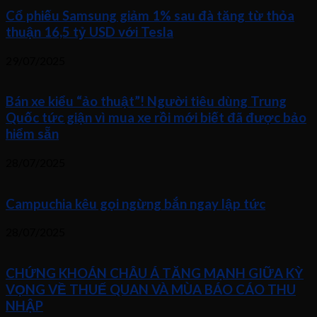
Cổ phiếu Samsung giảm 1% sau đà tăng từ thỏa
thuận 16,5 tỷ USD với Tesla
29/07/2025
Bán xe kiểu “ảo thuật”! Người tiêu dùng Trung
Quốc tức giận vì mua xe rồi mới biết đã được bảo
hiểm sẵn
28/07/2025
Campuchia kêu gọi ngừng bắn ngay lập tức
28/07/2025
CHỨNG KHOÁN CHÂU Á TĂNG MẠNH GIỮA KỲ
VỌNG VỀ THUẾ QUAN VÀ MÙA BÁO CÁO THU
NHẬP