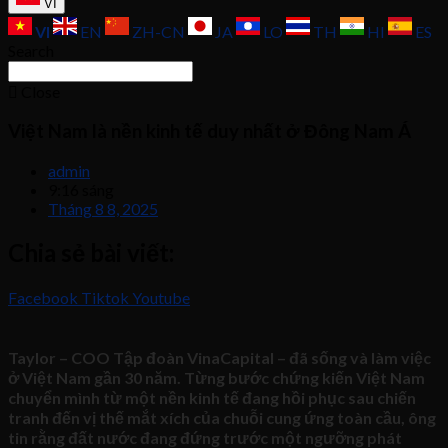
VI
VI
EN
ZH-CN
JA
LO
TH
HI
ES
Search
Close
Việt Nam là nền kinh tế duy nhất ở Đông Nam Á
admin
9:16 sáng
Tháng 8 8, 2025
Chia sẻ bài viết:
Facebook
Tiktok
Youtube
Taylor – COO Tập đoàn VinaCapital – đã sống và làm việc
ở Việt Nam gần 30 năm. Từng bước chứng kiến Việt Nam
chuyển mình từ một nền kinh tế đang hồi phục sau chiến
tranh đến vị thế mắt xích của chuỗi cung ứng toàn cầu, ông
tin rằng đất nước đang đứng trước một ngưỡng phát