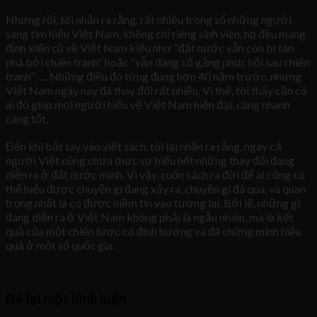
Nhưng rồi, tôi nhận ra rằng, rất nhiều trong số những người
sang tìm hiểu Việt Nam, không chỉ riêng sinh viên, họ đều mang
định kiến cũ về Việt Nam kiểu như “đất nước vẫn còn bị tàn
phá bởi chiến tranh” hoặc “vẫn đang cố gắng phục hồi sau chiến
tranh” …. Những điều đó từng đúng hơn 40 năm trước, nhưng
Việt Nam ngày nay đã thay đổi rất nhiều. Vì thế, tôi thấy cần có
ai đó giúp mọi người hiểu về Việt Nam hiện đại, càng nhanh
càng tốt.
Đến khi bắt tay vào viết sách, tôi lại nhận ra rằng, ngay cả
người Việt cũng chưa thực sự hiểu hết những thay đổi đang
diễn ra ở đất nước mình. Vì vậy, cuốn sách ra đời để ai cũng có
thể hiểu được chuyện gì đang xảy ra, chuyện gì đã qua, và quan
trọng nhất là có được niềm tin vào tương lai. Bởi lẽ, những gì
đang diễn ra ở Việt Nam không phải là ngẫu nhiên, mà là kết
quả của một chiến lược có định hướng và đã chứng minh hiệu
quả ở một số quốc gia.
Để lại một bình luận