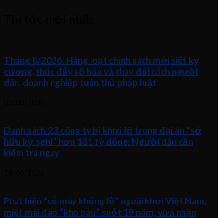
Tin tức mới nhất
Tháng 8/2026: Hàng loạt chính sách mới siết kỷ
cương, thúc đẩy số hóa và thay đổi cách người
dân, doanh nghiệp tuân thủ pháp luật
03/08/2026
Danh sách 23 công ty bị khởi tố trong đại án “sở
hữu kỳ nghỉ” hơn 181 tỷ đồng: Người dân cần
kiểm tra ngay
18/06/2026
Phát hiện “cỗ máy khổng lồ” ngoài khơi Việt Nam,
miệt mài đào “kho báu” suốt 19 năm, vừa nhận