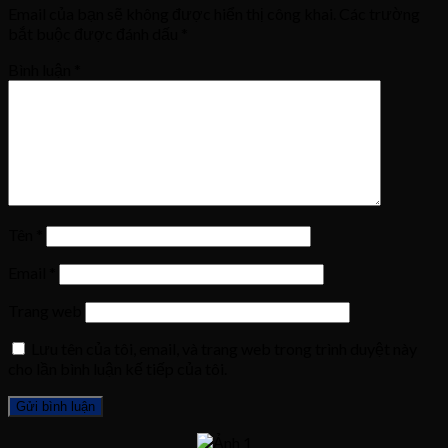
Email của bạn sẽ không được hiển thị công khai.
Các trường
bắt buộc được đánh dấu
*
Bình luận
*
Tên
*
Email
*
Trang web
Lưu tên của tôi, email, và trang web trong trình duyệt này
cho lần bình luận kế tiếp của tôi.