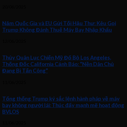
20/06/2025
Năm Quốc Gia và EU Gửi Tối Hậu Thư: Kêu Gọi
Trump Không Đánh Thuế Máy Bay Nhập Khẩu
12/06/2025
Thủy Quân Lục Chiến Mỹ Đổ Bộ Los Angeles,
Thống Đốc California Cảnh Báo: “Nền Dân Chủ
Đang Bị Tấn Công”
11/06/2025
Tổng thống Trump ký sắc lệnh hành pháp về máy
bay không người lái: Thúc đẩy mạnh mẽ hoạt động
BVLOS
11/06/2025