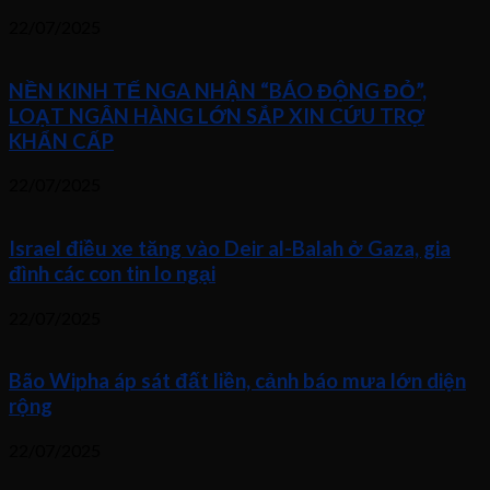
22/07/2025
NỀN KINH TẾ NGA NHẬN “BÁO ĐỘNG ĐỎ”,
LOẠT NGÂN HÀNG LỚN SẮP XIN CỨU TRỢ
KHẨN CẤP
22/07/2025
Israel điều xe tăng vào Deir al-Balah ở Gaza, gia
đình các con tin lo ngại
22/07/2025
Bão Wipha áp sát đất liền, cảnh báo mưa lớn diện
rộng
22/07/2025