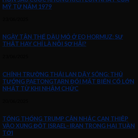
MỸ TỪ NĂM 1979
23/06/2025
NGÀY TẬN THẾ DẦU MỎ Ở EO HORMUZ: SỰ
THẬT HAY CHỈ LÀ NỖI SỢ HÃI?
23/06/2025
CHÍNH TRƯỜNG THÁI LAN DẬY SÓNG: THỦ
TƯỚNG PAETONGTARN ĐỐI MẶT BIẾN CỐ LỚN
NHẤT TỪ KHI NHẬM CHỨC
20/06/2025
TỔNG THỐNG TRUMP CÂN NHẮC CAN THIỆP
VÀO XUNG ĐỘT ISRAEL–IRAN TRONG HAI TUẦN
TỚI