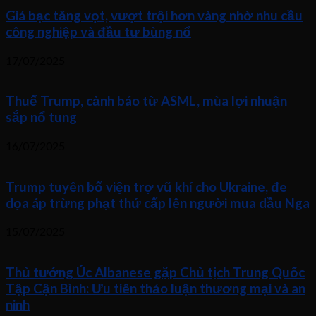
Giá bạc tăng vọt, vượt trội hơn vàng nhờ nhu cầu
công nghiệp và đầu tư bùng nổ
17/07/2025
Thuế Trump, cảnh báo từ ASML, mùa lợi nhuận
sắp nổ tung
16/07/2025
Trump tuyên bố viện trợ vũ khí cho Ukraine, đe
dọa áp trừng phạt thứ cấp lên người mua dầu Nga
15/07/2025
Thủ tướng Úc Albanese gặp Chủ tịch Trung Quốc
Tập Cận Bình: Ưu tiên thảo luận thương mại và an
ninh