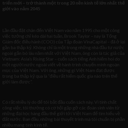
triển mới – trở thành một trong 20 nền kinh tế lớn nhất thế
giới vào năm 2045
Lần đầu đặt chân đến Việt Nam vào năm 1995 cho một công
việc tưởng chỉ kéo dài hai tuần, Brook Taylor – nay là Tổng
Giám đốc điều hành (COO) của Tập đoàn VinaCapital – đã ở lại
gần ba thập kỷ. Không chỉ là một trong những nhà đầu tư nước
ngoài gắn bó lâu năm nhất với Việt Nam, ông còn là tác giả của
Vietnam: Asia’s Rising Star – cuốn sách tiếng Anh hiếm hoi do
một người nước ngoài viết về hành trình chuyển mình ngoạn
mục của Việt Nam. Với ông, những gì Việt Nam đạt được
trong ba thập kỷ qua là “điều rất hiếm quốc gia nào trên thế
giới làm được”.
Có rất nhiều lý do để tôi bắt đầu cuốn sách này. Vì tính chất
công việc, tôi thường có cơ hội gặp gỡ các đoàn sinh viên từ
những đại học hàng đầu thế giới tới Việt Nam để tìm hiểu về
đất nước. Ban đầu, những bài thuyết trình mà tôi chuẩn bị phần
nhiều mang tính kinh tế.