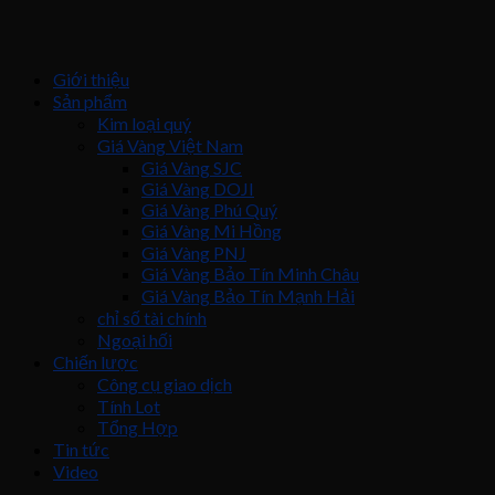
Giới thiệu
Sản phẩm
Kim loại quý
Giá Vàng Việt Nam
Giá Vàng SJC
Giá Vàng DOJI
Giá Vàng Phú Quý
Giá Vàng Mi Hồng
Giá Vàng PNJ
Giá Vàng Bảo Tín Minh Châu
Giá Vàng Bảo Tín Mạnh Hải
chỉ số tài chính
Ngoại hối
Chiến lược
Công cụ giao dịch
Tính Lot
Tổng Hợp
Tin tức
Video