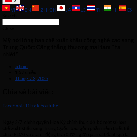
VI
VI
EN
ZH-CN
JA
LO
TH
HI
ES
Search
Close
Mỹ nới lỏng hạn chế xuất khẩu công nghệ cao sang
Trung Quốc: Căng thẳng thương mại tạm “hạ
nhiệt”
admin
1:57 chiều
Tháng 7 3, 2025
Chia sẻ bài viết:
Facebook
Tiktok
Youtube
Ngày 2/7, chính quyền Hoa Kỳ chính thức dỡ bỏ một số hạn
chế xuất khẩu sang Trung Quốc, bao gồm phần mềm thiết kế
chip (EDA) và etan – động thái được giới quan sát đánh giá là