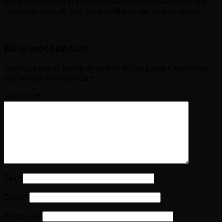
này khiến chuỗi cung ứng toàn cầu bị đảo lộn, đặc biệt trong
các ngành sản xuất ô tô, công nghệ bán dẫn và quốc phòng.
Để lại một bình luận
Email của bạn sẽ không được hiển thị công khai.
Các trường
bắt buộc được đánh dấu
*
Bình luận
*
Tên
*
Email
*
Trang web