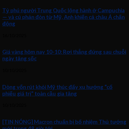
Tỷ phú người Trung Quốc lộng hành ở Campuchia
— và cú phản đòn từ Mỹ, Anh khiến cả châu Á chấn
động
16/10/2025
Giá vàng hôm nay 10-10: Rơi thẳng đứng sau chuỗi
ngày tăng sốc
10/10/2025
Dòng vốn rút khỏi Mỹ thúc đẩy xu hướng “cổ
phiếu giá trị” toàn cầu gia tăng
10/10/2025
[TIN NÓNG] Macron chuẩn bị bổ nhiệm Thủ tướng
mới trong 48 giờ tới