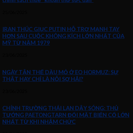
chính sách thuế “khoan thư sức dân”
25/06/2025
IRAN THÚC GIỤC PUTIN HỖ TRỢ MẠNH TAY
HƠN SAU CUỘC KHÔNG KÍCH LỚN NHẤT CỦA
MỸ TỪ NĂM 1979
23/06/2025
NGÀY TẬN THẾ DẦU MỎ Ở EO HORMUZ: SỰ
THẬT HAY CHỈ LÀ NỖI SỢ HÃI?
23/06/2025
CHÍNH TRƯỜNG THÁI LAN DẬY SÓNG: THỦ
TƯỚNG PAETONGTARN ĐỐI MẶT BIẾN CỐ LỚN
NHẤT TỪ KHI NHẬM CHỨC