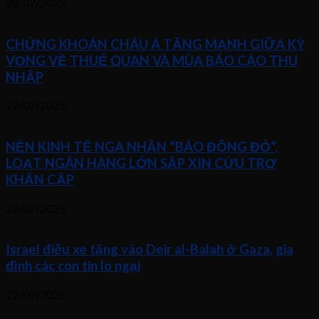
28/07/2025
CHỨNG KHOÁN CHÂU Á TĂNG MẠNH GIỮA KỲ
VỌNG VỀ THUẾ QUAN VÀ MÙA BÁO CÁO THU
NHẬP
22/07/2025
NỀN KINH TẾ NGA NHẬN “BÁO ĐỘNG ĐỎ”,
LOẠT NGÂN HÀNG LỚN SẮP XIN CỨU TRỢ
KHẨN CẤP
22/07/2025
Israel điều xe tăng vào Deir al-Balah ở Gaza, gia
đình các con tin lo ngại
22/07/2025