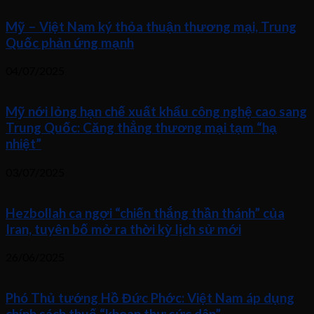
Mỹ – Việt Nam ký thỏa thuận thương mại, Trung
Quốc phản ứng mạnh
04/07/2025
Mỹ nới lỏng hạn chế xuất khẩu công nghệ cao sang
Trung Quốc: Căng thẳng thương mại tạm “hạ
nhiệt”
03/07/2025
Hezbollah ca ngợi “chiến thắng thần thánh” của
Iran, tuyên bố mở ra thời kỳ lịch sử mới
26/06/2025
Phó Thủ tướng Hồ Đức Phớc: Việt Nam áp dụng