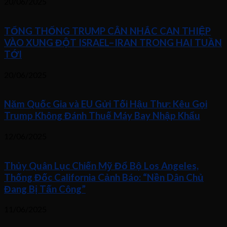
20/06/2025
TỔNG THỐNG TRUMP CÂN NHẮC CAN THIỆP
VÀO XUNG ĐỘT ISRAEL–IRAN TRONG HAI TUẦN
TỚI
20/06/2025
Năm Quốc Gia và EU Gửi Tối Hậu Thư: Kêu Gọi
Trump Không Đánh Thuế Máy Bay Nhập Khẩu
12/06/2025
Thủy Quân Lục Chiến Mỹ Đổ Bộ Los Angeles,
Thống Đốc California Cảnh Báo: “Nền Dân Chủ
Đang Bị Tấn Công”
11/06/2025