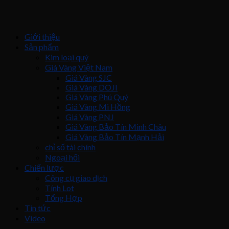
Giới thiệu
Sản phẩm
Kim loại quý
Giá Vàng Việt Nam
Giá Vàng SJC
Giá Vàng DOJI
Giá Vàng Phú Quý
Giá Vàng Mi Hồng
Giá Vàng PNJ
Giá Vàng Bảo Tín Minh Châu
Giá Vàng Bảo Tín Mạnh Hải
chỉ số tài chính
Ngoại hối
Chiến lược
Công cụ giao dịch
Tính Lot
Tổng Hợp
Tin tức
Video