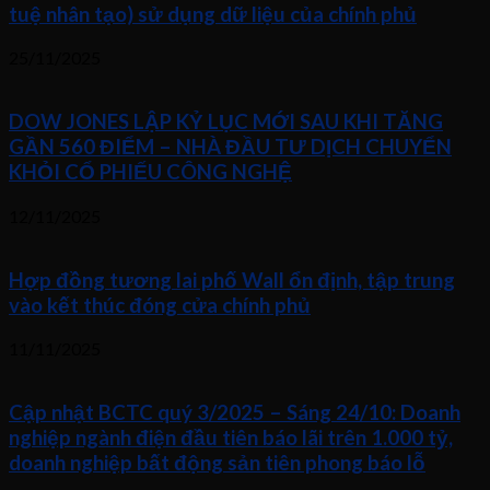
tuệ nhân tạo) sử dụng dữ liệu của chính phủ
25/11/2025
DOW JONES LẬP KỶ LỤC MỚI SAU KHI TĂNG
GẦN 560 ĐIỂM – NHÀ ĐẦU TƯ DỊCH CHUYỂN
KHỎI CỔ PHIẾU CÔNG NGHỆ
12/11/2025
Hợp đồng tương lai phố Wall ổn định, tập trung
vào kết thúc đóng cửa chính phủ
11/11/2025
Cập nhật BCTC quý 3/2025 – Sáng 24/10: Doanh
nghiệp ngành điện đầu tiên báo lãi trên 1.000 tỷ,
doanh nghiệp bất động sản tiên phong báo lỗ