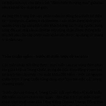
tín hiệu tích cực cho tiến trình “đình chiến thương mại” giữa hai
nền kinh tế lớn nhất thế giới.
Ba ông lớn trong lĩnh vực phần mềm tự động hóa thiết kế điện
tử – Synopsys, Cadence và Siemens – xác nhận đang khôi phục
quyền truy cập sản phẩm cho khách hàng tại Trung Quốc. Song
song đó, các nhà sản xuất etan Mỹ cũng nhận được thông báo
hủy bỏ yêu cầu cấp phép xuất khẩu vốn được áp dụng từ tháng
5–6 năm nay.
Thỏa thuận ngầm – bước đi chiến lược từ hai phía
Các biện pháp nới lỏng được thực hiện sau các vòng đàm phán
kín giữa Mỹ và Trung Quốc, trong đó Bắc Kinh đồng ý xem xét
lại quy trình cấp phép cho xuất khẩu đất hiếm – một tài nguyên
chiến lược Trung Quốc từng dùng như “con bài mặc cả” trong
thương chiến.
Trước đó vào tháng 4, Trung Quốc bất ngờ đình chỉ xuất khẩu
đất hiếm và nam châm liên quan – đòn đáp trả trực diện trước
chính sách thuế quan của Tổng thống Donald Trump. Động thái