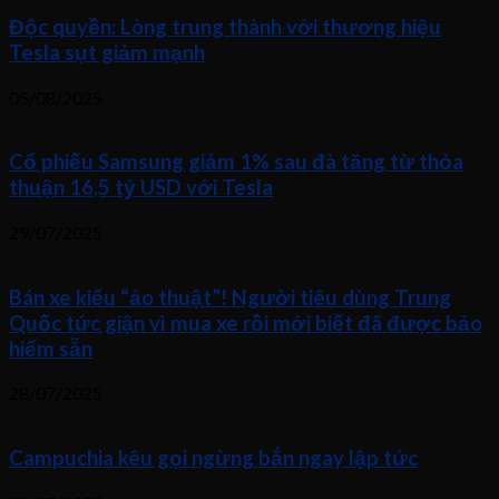
Độc quyền: Lòng trung thành với thương hiệu
Tesla sụt giảm mạnh
05/08/2025
Cổ phiếu Samsung giảm 1% sau đà tăng từ thỏa
thuận 16,5 tỷ USD với Tesla
29/07/2025
Bán xe kiểu “ảo thuật”! Người tiêu dùng Trung
Quốc tức giận vì mua xe rồi mới biết đã được bảo
hiểm sẵn
28/07/2025
Campuchia kêu gọi ngừng bắn ngay lập tức