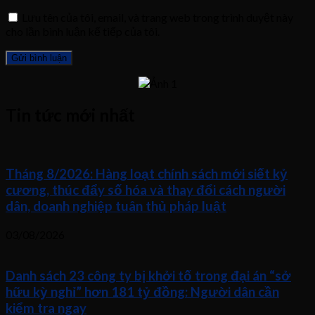
Lưu tên của tôi, email, và trang web trong trình duyệt này
cho lần bình luận kế tiếp của tôi.
Tin tức mới nhất
Tháng 8/2026: Hàng loạt chính sách mới siết kỷ
cương, thúc đẩy số hóa và thay đổi cách người
dân, doanh nghiệp tuân thủ pháp luật
03/08/2026
Danh sách 23 công ty bị khởi tố trong đại án “sở
hữu kỳ nghỉ” hơn 181 tỷ đồng: Người dân cần
kiểm tra ngay