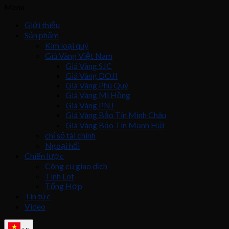
Menu
Giới thiệu
Sản phẩm
Kim loại quý
Giá Vàng Việt Nam
Giá Vàng SJC
Giá Vàng DOJI
Giá Vàng Phú Quý
Giá Vàng Mi Hồng
Giá Vàng PNJ
Giá Vàng Bảo Tín Minh Châu
Giá Vàng Bảo Tín Mạnh Hải
chỉ số tài chính
Ngoại hối
Chiến lược
Công cụ giao dịch
Tính Lot
Tổng Hợp
Tin tức
Video