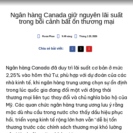
Ngân hàng Canada giữ nguyên lãi suất
trong bối cảnh bất ổn thương mại
Rosie Phan
9:49 sáng
Tháng 1 29, 2026
Chia sẻ bài viết:
Ngân hàng Canada đã duy trì lãi suất cơ bản ở mức
2,25% vào hôm thứ Tư, phù hợp với dự đoán của các
nhà kinh tế, khi ngân hàng trung ương chọn sự ổn định
trong lúc quốc gia đang đối mặt với động thái
thương mại liên tục thay đổi và chủ nghĩa bảo hộ của
Mỹ. Các quan chức ngân hàng trung ương lưu ý rằng
mặc dù nhu cầu trong nước cho thấy dấu hiệu phục
hồi, triển vọng kinh tế rộng lớn hơn vẫn “dễ bị tổn
thương trước các chính sách thương mại khó lường