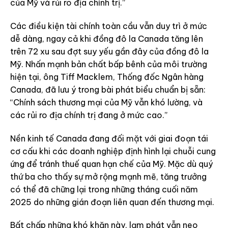
của Mỹ và rủi ro địa chính trị.”
Các điều kiện tài chính toàn cầu vẫn duy trì ở mức
dễ dàng, ngay cả khi đồng đô la Canada tăng lên
trên 72 xu sau đợt suy yếu gần đây của đồng đô la
Mỹ. Nhấn mạnh bản chất bấp bênh của môi trường
hiện tại, ông Tiff Macklem, Thống đốc Ngân hàng
Canada, đã lưu ý trong bài phát biểu chuẩn bị sẵn:
“Chính sách thương mại của Mỹ vẫn khó lường, và
các rủi ro địa chính trị đang ở mức cao.”
Nền kinh tế Canada đang đối mặt với giai đoạn tái
cơ cấu khi các doanh nghiệp định hình lại chuỗi cung
ứng để tránh thuế quan hạn chế của Mỹ. Mặc dù quý
thứ ba cho thấy sự mở rộng mạnh mẽ, tăng trưởng
có thể đã chững lại trong những tháng cuối năm
2025 do những gián đoạn liên quan đến thương mại.
Bất chấp những khó khăn này, lạm phát vẫn neo