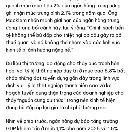
quanh mức mục tiêu 2% của ngân hàng trung ương,
ghi nhận mức trung bình 2,1% trong năm qua. Ông
Macklem nhấn mạnh giới hạn của ngân hàng trung
ương trong bối cảnh này, lưu ý rằng: “Chính sách tiền
tệ không thể bù đắp cho thiệt hại cơ cấu gây ra bởi
thuế quan, và nó không thể nhắm vào các lĩnh vực
kinh tế bị ảnh hưởng nặng nề.”
Dữ liệu thị trường lao động cho thấy bức tranh hỗn
hợp, với tỷ lệ thất nghiệp duy trì ở mức cao 6,8% bất
chấp những đợt tuyển dụng gần đây trong lĩnh vực
dịch vụ. Tỷ lệ thất nghiệp thanh niên cao và kế
hoạch tuyển dụng thận trọng của doanh nghiệp cho
thấy “nguồn cung dư thừa” trong nền kinh tế hiện
đang bù đắp áp lực giá từ chi phí thương mại.
Nhìn về phía trước, ngân hàng dự báo tăng trưởng
GDP khiêm tốn ở mức 1,1% cho năm 2026 và 1,5%