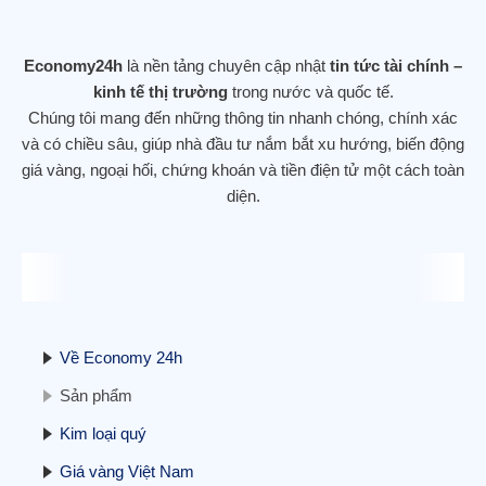
DOW JONES LẬP KỶ LỤC MỚI SAU
KHI TĂNG GẦN 560 ĐIỂM – NHÀ ĐẦU
TƯ DỊCH CHUYỂN KHỎI CỔ PHIẾU
Economy24h
là nền tảng chuyên cập nhật
tin tức tài chính –
CÔNG NGHỆ
kinh tế thị trường
trong nước và quốc tế.
12/11/2025
Chúng tôi mang đến những thông tin nhanh chóng, chính xác
và có chiều sâu, giúp nhà đầu tư nắm bắt xu hướng, biến động
giá vàng, ngoại hối, chứng khoán và tiền điện tử một cách toàn
diện.
Hợp đồng tương lai phố Wall ổn định, tập
trung vào kết thúc đóng cửa chính phủ
11/11/2025
Về Economy 24h
Sản phẩm
Kim loại quý
Giá vàng Việt Nam