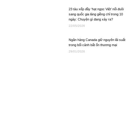
23 tàu xếp đầy ‘hạt ngọc Việt’ nối đuôi
sang quốc gia láng giềng chỉ trong 10
ngày: Chuyện gì đang xảy ra?
22/05/2026
Ngân hàng Canada giữ nguyên lãi suất
trong bối cảnh bất ổn thương mại
29/01/2026
Ông Trump ký sắc lệnh tạo khung pháp
lý quốc gia về AI
12/12/2025