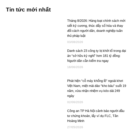
Tin tức mới nhất
Tháng 8/2026: Hàng loạt chính sách mới
siết kỷ cương, thúc đẩy số hóa và thay
đổi cách người dân, doanh nghiệp tuân
thủ pháp luật
03/08/2026
Danh sách 23 công ty bị khởi tố trong đại
án “sở hữu kỳ nghỉ” hơn 181 tỷ đồng:
Người dân cần kiểm tra ngay
18/06/2026
Phát hiện “cỗ máy khổng lồ” ngoài khơi
Việt Nam, miệt mài đào “kho báu” suốt 19
năm, vừa nhận nhiệm vụ kéo dài 249
ngày
02/06/2026
Công an TP Hà Nội cảnh báo người đầu
tư chứng khoán, lấy ví dụ FLC, Tân
Hoàng Minh
27/05/2026