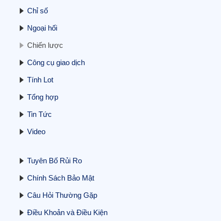
Cập nhật BCTC quý 3/2025 – Sáng
Chỉ số
24/10: Doanh nghiệp ngành điện đầu tiên
báo lãi trên 1.000 tỷ, doanh nghiệp bất
Ngoại hối
động sản tiên phong báo lỗ
24/10/2025
Chiến lược
Công cụ giao dịch
Tính Lot
Tổng hợp
Tin Tức
Liệu Việt Nam có thể phá vỡ thế độc
quyền đất hiếm của Trung Quốc?
Video
23/10/2025
Tuyên Bố Rủi Ro
Chính Sách Bảo Mật
Câu Hỏi Thường Gặp
Điều Khoản và Điều Kiện