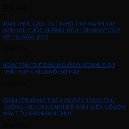
25/06/2025
IRAN THÚC GIỤC PUTIN HỖ TRỢ MẠNH TAY
HƠN SAU CUỘC KHÔNG KÍCH LỚN NHẤT CỦA
MỸ TỪ NĂM 1979
23/06/2025
NGÀY TẬN THẾ DẦU MỎ Ở EO HORMUZ: SỰ
THẬT HAY CHỈ LÀ NỖI SỢ HÃI?
23/06/2025
CHÍNH TRƯỜNG THÁI LAN DẬY SÓNG: THỦ
TƯỚNG PAETONGTARN ĐỐI MẶT BIẾN CỐ LỚN
NHẤT TỪ KHI NHẬM CHỨC
20/06/2025