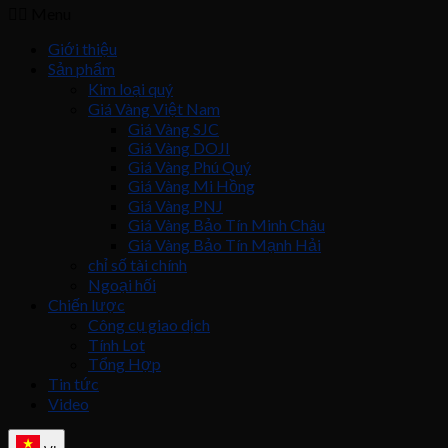
Menu
Giới thiệu
Sản phẩm
Kim loại quý
Giá Vàng Việt Nam
Giá Vàng SJC
Giá Vàng DOJI
Giá Vàng Phú Quý
Giá Vàng Mi Hồng
Giá Vàng PNJ
Giá Vàng Bảo Tín Minh Châu
Giá Vàng Bảo Tín Mạnh Hải
chỉ số tài chính
Ngoại hối
Chiến lược
Công cụ giao dịch
Tính Lot
Tổng Hợp
Tin tức
Video