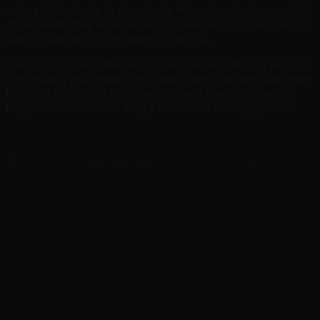
cường thanh khoản và quy mô của thị trường này được xem là
chìa khóa để đồng nhân dân tệ trở thành công cụ thanh toán và
đầu tư đáng tin cậy trên phạm vi toàn cầu.
PBOC cũng khẳng định các quy định mới sẽ đi đôi với việc “cải
thiện quản lý thận trọng vĩ mô” nhằm kiểm soát dòng vốn xuyên
biên giới, giảm rủi ro biến động tài chính, đồng thời tạo nền
tảng cho sự ổn định của đồng CNY trên thị trường quốc tế
Tác động đến thị trường ngoại hối
Ngay sau khi thông tin được công bố, thị trường ngoại hối ghi
nhận biến động nhẹ:
Tỷ giá USD/CNY trong nước
tăng 0,05%.
Tỷ giá USD/CNY ngoại địa (offshore)
tăng 0,15%.
Dù biến động chưa lớn, nhưng điều này phản ánh tâm lý thận
trọng của thị trường trước bước đi tiếp theo của PBOC.
Trong dài hạn, nếu các cơ chế tài trợ xuyên biên giới bằng nhân