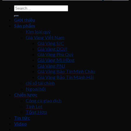
Giới thiệu
Sản phẩm
Kim loại quý
Giá Vàng Việt Nam
Giá Vàng SJC
Giá Vàng DOJI
Giá Vàng Phú Quý
Giá Vàng Mi Hồng
Giá Vàng PNJ
Giá Vàng Bảo Tín Minh Châu
Giá Vàng Bảo Tín Mạnh Hải
chỉ số tài chính
Ngoại hối
Chiến lược
Công cụ giao dịch
Tính Lot
Tổng Hợp
Tin tức
Video