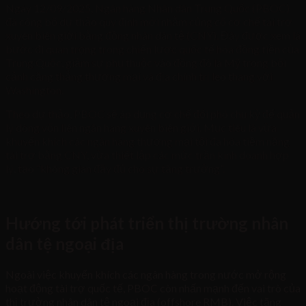
Ngày 12/09/2025, Ngân hàng Nhân dân Trung Quốc (PBOC)
đã công bố dự thảo quy định mới nhằm củng cố cơ chế tài trợ
xuyên biên giới bằng đồng nhân dân tệ (CNY). Đây được xem là
bước đi quan trọng trong chiến lược quốc tế hóa đồng tiền của
Trung Quốc, giảm sự phụ thuộc vào đồng đô la Mỹ trong bối
cảnh căng thẳng thương mại và địa chính trị leo thang với
Washington.
Theo dự thảo, PBOC sẽ áp dụng cơ chế đối phó chu kỳ để quản
lý dòng vốn liên ngân hàng xuyên biên giới. Mục tiêu là vừa
khuyến khích các ngân hàng thương mại tối đa hóa tiềm năng
tài trợ bằng CNY, vừa thiết lập các mức trần kinh doanh hợp
lý, tạo “không gian đầy đủ cho sự tăng trưởng”.
Hướng tới phát triển thị trường nhân
dân tệ ngoại địa
Ngoài việc khuyến khích các ngân hàng trong nước mở rộng
hoạt động tài trợ quốc tế, PBOC còn nhấn mạnh đến vai trò của
thị trường nhân dân tệ ngoại địa (offshore RMB). Việc tăng