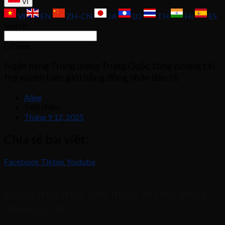
VI
VI
EN
ZH-CN
JA
LO
TH
HI
ES
Search
Close
Ngân hàng Trung ương Trung Quốc tăng cường tài
trợ xuyên biên giới bằng đồng nhân dân tệ
Aline
5:40 chiều
Tháng 9 12, 2025
Chia sẻ bài viết:
Facebook
Tiktok
Youtube
Động thái thúc đẩy quốc tế hóa đồng
nhân dân tệ