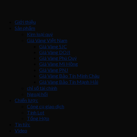
Giới thiệu
Sản phẩm
Kim loại quý
Giá Vàng Việt Nam
Giá Vàng SJC
Giá Vàng DOJI
Giá Vàng Phú Quý
Giá Vàng Mi Hồng
Giá Vàng PNJ
Giá Vàng Bảo Tín Minh Châu
Giá Vàng Bảo Tín Mạnh Hải
chỉ số tài chính
Ngoại hối
Chiến lược
Công cụ giao dịch
Tính Lot
Tổng Hợp
Tin tức
Video