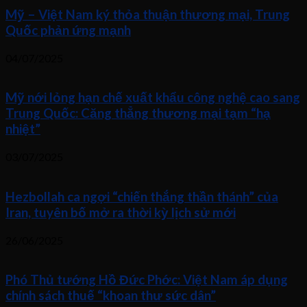
Mỹ – Việt Nam ký thỏa thuận thương mại, Trung
Quốc phản ứng mạnh
04/07/2025
Mỹ nới lỏng hạn chế xuất khẩu công nghệ cao sang
Trung Quốc: Căng thẳng thương mại tạm “hạ
nhiệt”
03/07/2025
Hezbollah ca ngợi “chiến thắng thần thánh” của
Iran, tuyên bố mở ra thời kỳ lịch sử mới
26/06/2025
Phó Thủ tướng Hồ Đức Phớc: Việt Nam áp dụng
chính sách thuế “khoan thư sức dân”