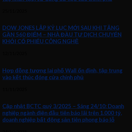
25/11/2025
DOW JONES LẬP KỶ LỤC MỚI SAU KHI TĂNG
GẦN 560 ĐIỂM – NHÀ ĐẦU TƯ DỊCH CHUYỂN
KHỎI CỔ PHIẾU CÔNG NGHỆ
12/11/2025
Hợp đồng tương lai phố Wall ổn định, tập trung
vào kết thúc đóng cửa chính phủ
11/11/2025
Cập nhật BCTC quý 3/2025 – Sáng 24/10: Doanh
nghiệp ngành điện đầu tiên báo lãi trên 1.000 tỷ,
doanh nghiệp bất động sản tiên phong báo lỗ
24/10/2025