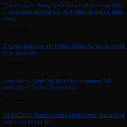
Tỷ phú người Trung Quốc lộng hành ở Campuchia
— và cú phản đòn từ Mỹ, Anh khiến cả châu Á chấn
động
16/10/2025
Giá vàng hôm nay 10-10: Rơi thẳng đứng sau chuỗi
ngày tăng sốc
10/10/2025
Dòng vốn rút khỏi Mỹ thúc đẩy xu hướng “cổ
phiếu giá trị” toàn cầu gia tăng
10/10/2025
[TIN NÓNG] Macron chuẩn bị bổ nhiệm Thủ tướng
mới trong 48 giờ tới