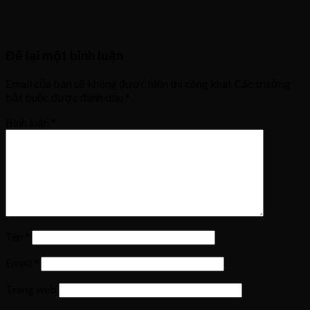
vọng sẽ tiếp tục tận dụng các cơ chế mới để đưa đồng nhân
dân tệ trở thành một trong những đồng tiền chủ chốt toàn cầu
trong những thập kỷ tới.
Để lại một bình luận
Email của bạn sẽ không được hiển thị công khai.
Các trường
bắt buộc được đánh dấu
*
Bình luận
*
Tên
*
Email
*
Trang web