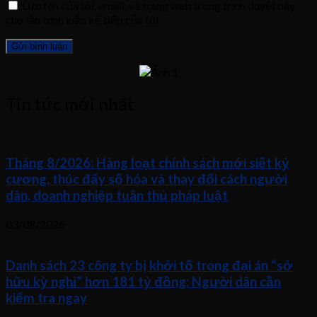
Lưu tên của tôi, email, và trang web trong trình duyệt này
cho lần bình luận kế tiếp của tôi.
Tin tức mới nhất
Tháng 8/2026: Hàng loạt chính sách mới siết kỷ
cương, thúc đẩy số hóa và thay đổi cách người
dân, doanh nghiệp tuân thủ pháp luật
03/08/2026
Danh sách 23 công ty bị khởi tố trong đại án “sở
hữu kỳ nghỉ” hơn 181 tỷ đồng: Người dân cần
kiểm tra ngay