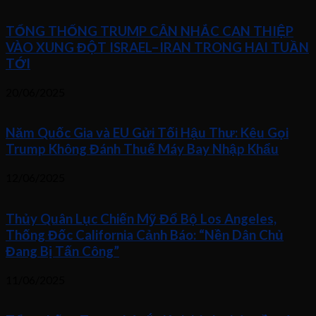
TỔNG THỐNG TRUMP CÂN NHẮC CAN THIỆP
VÀO XUNG ĐỘT ISRAEL–IRAN TRONG HAI TUẦN
TỚI
20/06/2025
Năm Quốc Gia và EU Gửi Tối Hậu Thư: Kêu Gọi
Trump Không Đánh Thuế Máy Bay Nhập Khẩu
12/06/2025
Thủy Quân Lục Chiến Mỹ Đổ Bộ Los Angeles,
Thống Đốc California Cảnh Báo: “Nền Dân Chủ
Đang Bị Tấn Công”
11/06/2025