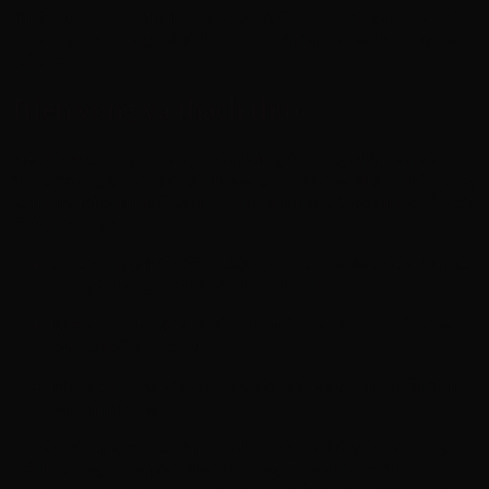
dân tệ được thực thi hiệu quả, đồng CNY có thể gia tăng vai
trò trong dự trữ ngoại hối toàn cầu và thanh toán thương mại
quốc tế.
Triển vọng và thách thức
Việc tăng cường tài trợ xuyên biên giới bằng nhân dân tệ
được đánh giá là cơ hội để Trung Quốc khẳng định vị thế trong
hệ thống tài chính thế giới. Tuy nhiên, những thách thức vẫn còn
tồn tại, bao gồm:
Sự cạnh tranh từ đồng USD và Euro vốn đã chiếm ưu thế
trong thương mại và tài chính quốc tế.
Niềm tin của các nhà đầu tư nước ngoài vào khả năng
chuyển đổi tự do của CNY.
Nguy cơ dòng vốn chảy ra ngoài gây sức ép lên ổn định
tài chính trong nước.
Dù vậy, với quy mô nền kinh tế lớn thứ hai thế giới và mạng
lưới thương mại ngày càng mở rộng, Trung Quốc được kỳ