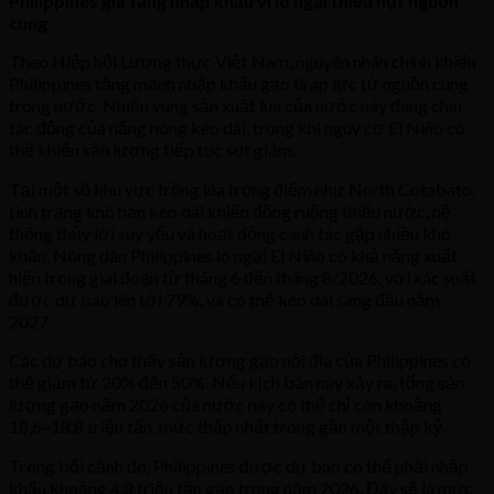
Philippines gia tăng nhập khẩu vì lo ngại thiếu hụt nguồn
cung
Theo Hiệp hội Lương thực Việt Nam, nguyên nhân chính khiến
Philippines tăng mạnh nhập khẩu gạo là áp lực từ nguồn cung
trong nước. Nhiều vùng sản xuất lúa của nước này đang chịu
tác động của nắng nóng kéo dài, trong khi nguy cơ El Niño có
thể khiến sản lượng tiếp tục sụt giảm.
Tại một số khu vực trồng lúa trọng điểm như North Cotabato,
tình trạng khô hạn kéo dài khiến đồng ruộng thiếu nước, hệ
thống thủy lợi suy yếu và hoạt động canh tác gặp nhiều khó
khăn. Nông dân Philippines lo ngại El Niño có khả năng xuất
hiện trong giai đoạn từ tháng 6 đến tháng 8/2026, với xác suất
được dự báo lên tới 79%, và có thể kéo dài sang đầu năm
2027.
Các dự báo cho thấy sản lượng gạo nội địa của Philippines có
thể giảm từ 20% đến 50%. Nếu kịch bản này xảy ra, tổng sản
lượng gạo năm 2026 của nước này có thể chỉ còn khoảng
18,6–18,8 triệu tấn, mức thấp nhất trong gần một thập kỷ.
Trong bối cảnh đó, Philippines được dự báo có thể phải nhập
khẩu khoảng 4,8 triệu tấn gạo trong năm 2026. Đây sẽ là mức