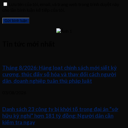
Lưu tên của tôi, email, và trang web trong trình duyệt này
cho lần bình luận kế tiếp của tôi.
Tin tức mới nhất
Tháng 8/2026: Hàng loạt chính sách mới siết kỷ
cương, thúc đẩy số hóa và thay đổi cách người
dân, doanh nghiệp tuân thủ pháp luật
03/08/2026
Danh sách 23 công ty bị khởi tố trong đại án “sở
hữu kỳ nghỉ” hơn 181 tỷ đồng: Người dân cần
kiểm tra ngay