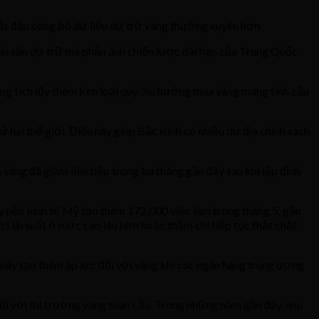
bắt đầu công bố dữ liệu dự trữ vàng thường xuyên hơn.
 tài sản dự trữ mà phản ánh chiến lược dài hạn của Trung Quốc
ơng tích lũy thêm kim loại quý. Xu hướng mua vàng mang tính cấu
 hai thế giới. Điều này giúp Bắc Kinh có nhiều dư địa chính sách
vàng đã giảm liên tiếp trong ba tháng gần đây sau khi lập đỉnh
y nền kinh tế Mỹ tạo thêm 172.000 việc làm trong tháng 5, gần
ì lãi suất ở mức cao lâu hơn hoặc thậm chí tiếp tục thắt chặt
u này tạo thêm áp lực đối với vàng khi các ngân hàng trung ương
đối với thị trường vàng toàn cầu. Trong những năm gần đây, nhu