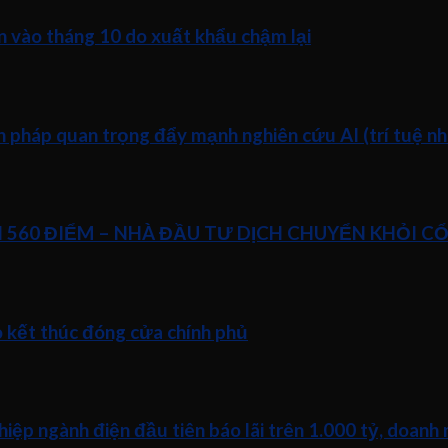
n vào tháng 10 do xuất khẩu chậm lại
pháp quan trọng đẩy mạnh nghiên cứu AI (trí tuệ nhâ
N 560 ĐIỂM – NHÀ ĐẦU TƯ DỊCH CHUYỂN KHỎI C
o kết thúc đóng cửa chính phủ
p ngành điện đầu tiên báo lãi trên 1.000 tỷ, doanh 