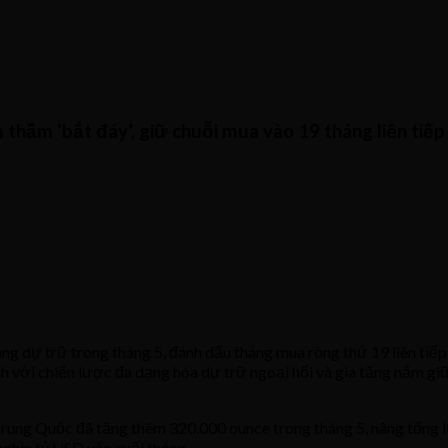
m thầm ‘bắt đáy’, giữ chuỗi mua vào 19 tháng liên tiếp
ự trữ trong tháng 5, đánh dấu tháng mua ròng thứ 19 liên tiếp bấ
với chiến lược đa dạng hóa dự trữ ngoại hối và gia tăng nắm giữ tà
ung Quốc đã tăng thêm 320.000 ounce trong tháng 5, nâng tổng 
nghìn tỷ USD vào cuối tháng.