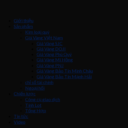
Giới thiệu
Sản phẩm
Kim loại quý
Giá Vàng Việt Nam
Giá Vàng SJC
Giá Vàng DOJI
Giá Vàng Phú Quý
Giá Vàng Mi Hồng
Giá Vàng PNJ
Giá Vàng Bảo Tín Minh Châu
Giá Vàng Bảo Tín Mạnh Hải
chỉ số tài chính
Ngoại hối
Chiến lược
Công cụ giao dịch
Tính Lot
Tổng Hợp
Tin tức
Video