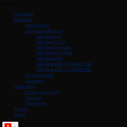
Menu
Giới thiệu
Sản phẩm
Kim loại quý
Giá Vàng Việt Nam
Giá Vàng SJC
Giá Vàng DOJI
Giá Vàng Phú Quý
Giá Vàng Mi Hồng
Giá Vàng PNJ
Giá Vàng Bảo Tín Minh Châu
Giá Vàng Bảo Tín Mạnh Hải
chỉ số tài chính
Ngoại hối
Chiến lược
Công cụ giao dịch
Tính Lot
Tổng Hợp
Tin tức
Video