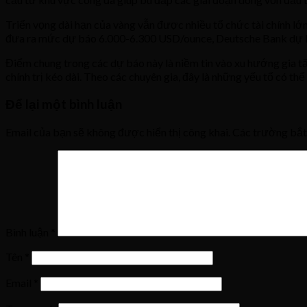
Triển vọng dài hạn của vàng vẫn được nhiều tổ chức tài chính l
đưa ra mức dự báo 6.000-6.300 USD/ounce, Deutsche Bank dự b
Điểm chung trong các dự báo này là niềm tin vào xu hướng gia t
chính trị kéo dài. Theo các chuyên gia, đây là những yếu tố có th
Để lại một bình luận
Email của bạn sẽ không được hiển thị công khai.
Các trường bắ
Bình luận
*
Tên
*
Email
*