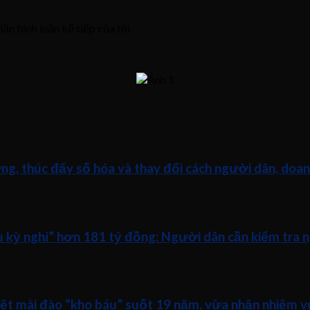
lần bình luận kế tiếp của tôi.
ng, thúc đẩy số hóa và thay đổi cách người dân, doan
ữu kỳ nghỉ” hơn 181 tỷ đồng: Người dân cần kiểm tra 
iệt mài đào “kho báu” suốt 19 năm, vừa nhận nhiệm v