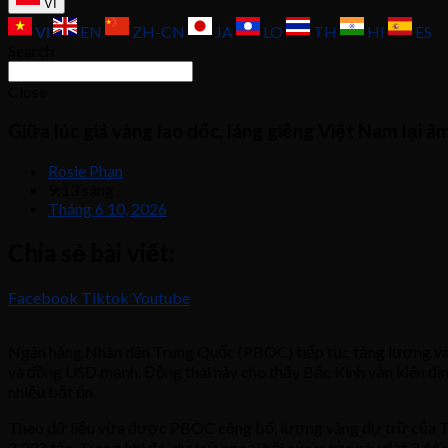
VI
VI
EN
ZH-CN
JA
LO
TH
HI
ES
Search
Close
Giữa lúc giá vàng lao dốc, láng giềng Việt Nam lại â
Rosie Phan
9:13 sáng
Tháng 6 10, 2026
Chia sẻ bài viết:
Facebook
Tiktok
Youtube
Ngân hàng Nhân dân Trung Quốc (PBOC) tiếp tục tăng lượng vàng d
và đồng USD mạnh. Động thái này cho thấy Bắc Kinh vẫn kiên định 
nhiều bất ổn.
Theo dữ liệu vừa được PBOC công bố, lượng vàng dự trữ của Tr
2.332 tấn. Trong khi đó, dự trữ ngoại hối của nước này đạt 3,44 