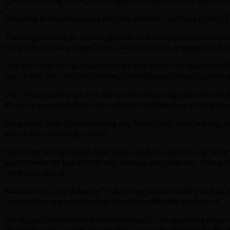
Đây cũng là chuỗi mua vàng liên tiếp dài nhất của Trung Quốc k
Theo ông Gu Fengda, chuyên gia phân tích trưởng tại Guoxin Futu
trong việc coi vàng là nguồn lực chiến lược quan trọng giữa bối c
Ông cho rằng mức giá vàng hiện nay thấp hơn so với giai đoạn đỉ
trúc sẽ khó đảo chiều chỉ vì những biến động ngắn hạn của thị tr
Việc Trung Quốc duy trì tốc độ tích lũy vàng cũng phản ánh nền t
để xem vàng như một tài sản chiến lược dài hạn thay vì chỉ là cô
Đáng chú ý, hoạt động mua vàng của Trung Quốc diễn ra trong bối 
lịch sử vào cuối tháng 1/2026.
Một trong những nguyên nhân khiến vàng chịu áp lực là dữ liệu k
gấp đôi mức dự báo 85.000 việc làm của giới phân tích. Thông tin
chính sách tiền tệ.
Bên cạnh đó, căng thẳng tại Trung Đông kéo dài nhiều tháng qua 
có xu hướng duy trì mặt bằng lãi suất cao để kiểm soát giá cả.
Dù vậy, giới phân tích nhận định lực mua từ các ngân hàng trung
cầu từ khu vực công đã giúp bù đắp các giai đoạn dòng vốn đầu 