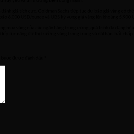
ớn đánh giá tích cực. Goldman Sachs tiếp tục dự báo giá vàng có 
áo 6.000 USD/ounce và UBS kỳ vọng giá vàng lên khoảng 5.900 
ăng mua vàng của các ngân hàng trung ương, quá trình đa dạng hóa
ể tiếp tục nâng đỡ thị trường vàng trong trung và dài hạn, bất chấp
t buộc được đánh dấu
*