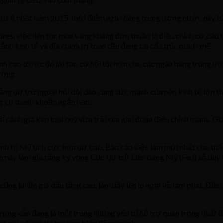
ể từ ít nhất năm 2015, thời điểm ngân hàng trung ương nước này 
res, việc liên tục mua vàng không đơn thuần là điều chỉnh cơ cấu
ảnh kinh tế và địa chính trị toàn cầu đang tái cấu trúc mạnh mẽ.
nh cao trước đó lại tạo cơ hội tốt hơn cho các ngân hàng trung ư
ường.
ảng dự trữ ngoại hối dồi dào cùng sức mạnh của nền kinh tế lớn thứ
ng cụ thanh khoản ngắn hạn.
cảnh giá kim loại quý vừa trải qua giai đoạn điều chỉnh mạnh. Giá 
inh tế Mỹ tích cực hơn dự báo. Báo cáo việc làm mới nhất cho thấ
 này làm gia tăng kỳ vọng Cục Dự trữ Liên bang Mỹ (Fed) sẽ duy tr
cũng khiến giá dầu tăng cao, làm dấy lên lo ngại về lạm phát. Điề
 ương vẫn đang là một trong những yếu tố hỗ trợ quan trọng nhất 
tư suy yếu và thị trường biến động mạnh.