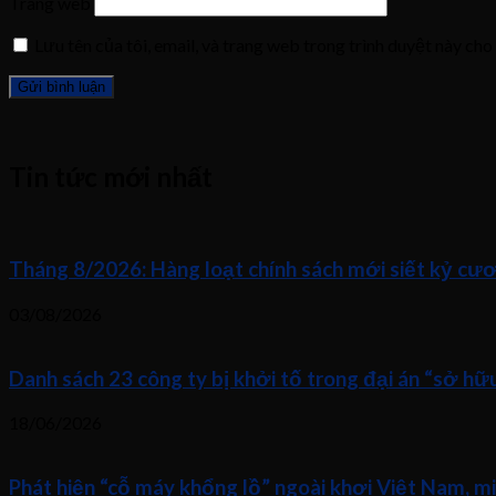
Trang web
Lưu tên của tôi, email, và trang web trong trình duyệt này cho 
Tin tức mới nhất
Tháng 8/2026: Hàng loạt chính sách mới siết kỷ cươ
03/08/2026
Danh sách 23 công ty bị khởi tố trong đại án “sở h
18/06/2026
Phát hiện “cỗ máy khổng lồ” ngoài khơi Việt Nam, m