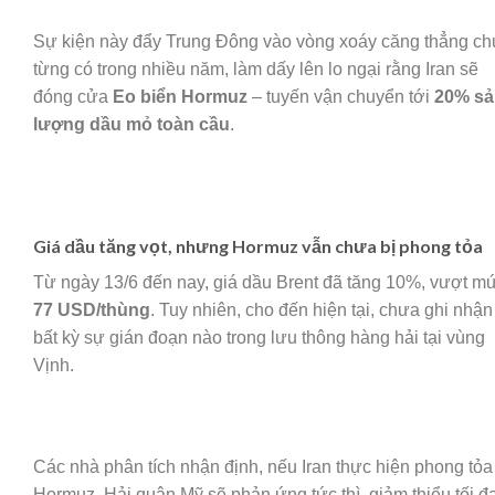
Sự kiện này đẩy Trung Đông vào vòng xoáy căng thẳng c
từng có trong nhiều năm, làm dấy lên lo ngại rằng Iran sẽ
đóng cửa
Eo biển Hormuz
– tuyến vận chuyển tới
20% sả
lượng dầu mỏ toàn cầu
.
Giá dầu tăng vọt, nhưng Hormuz vẫn chưa bị phong tỏa
Từ ngày 13/6 đến nay, giá dầu Brent đã tăng 10%, vượt m
77 USD/thùng
. Tuy nhiên, cho đến hiện tại, chưa ghi nhận
bất kỳ sự gián đoạn nào trong lưu thông hàng hải tại vùng
Vịnh.
Các nhà phân tích nhận định, nếu Iran thực hiện phong tỏa
Hormuz, Hải quân Mỹ sẽ phản ứng tức thì, giảm thiểu tối đ