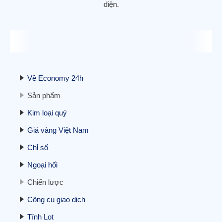
diện.
Hợp đồng tương lai phố Wall ổn định, tập
trung vào kết thúc đóng cửa chính phủ
11/11/2025
Về Economy 24h
Sản phẩm
Kim loại quý
Giá vàng Việt Nam
Cập nhật BCTC quý 3/2025 – Sáng
Chỉ số
24/10: Doanh nghiệp ngành điện đầu tiên
báo lãi trên 1.000 tỷ, doanh nghiệp bất
Ngoại hối
động sản tiên phong báo lỗ
24/10/2025
Chiến lược
Công cụ giao dịch
Tính Lot