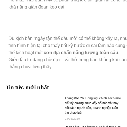
khả năng gián đoạn kéo dài.
Dù kịch bản “ngày tận thế dầu mỏ” có thể không xảy ra, nh
tình hình hiện tại cho thấy bất kỳ bước đi sai lầm nào cũng
thể kích hoạt một
cơn địa chấn năng lượng toàn cầu
.
Giới đầu tư đang chờ đợi – và thở trong bầu không khí că
thẳng chưa từng thấy.
Tin tức mới nhất
Tháng 8/2026: Hàng loạt chính sách mới
siết kỷ cương, thúc đẩy số hóa và thay
đổi cách người dân, doanh nghiệp tuân
thủ pháp luật
03/08/2026
Danh sách 23 công ty bị khởi tố trong đại