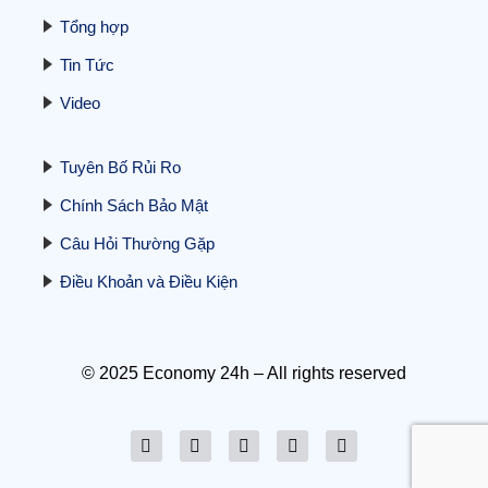
Tổng hợp
Tin Tức
Liệu Việt Nam có thể phá vỡ thế độc
quyền đất hiếm của Trung Quốc?
Video
23/10/2025
Tuyên Bố Rủi Ro
Chính Sách Bảo Mật
Câu Hỏi Thường Gặp
Điều Khoản và Điều Kiện
Hé lộ yếu tố mới thổi giá vàng mạnh:
Nhật Bản công khai “siêu mỏ” đất hiếm
16 triệu tấn – Trung Quốc hưởng ứng ra
sao?
© 2025 Economy 24h – All rights reserved
20/10/2025