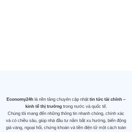
Tổng thống Donald Trump vừa ký một
sắc lệnh hành pháp quan trọng đẩy
mạnh nghiên cứu AI (trí tuệ nhân tạo) sử
dụng dữ liệu của chính phủ
25/11/2025
DOW JONES LẬP KỶ LỤC MỚI SAU
KHI TĂNG GẦN 560 ĐIỂM – NHÀ ĐẦU
TƯ DỊCH CHUYỂN KHỎI CỔ PHIẾU
Economy24h
là nền tảng chuyên cập nhật
tin tức tài chính –
CÔNG NGHỆ
kinh tế thị trường
trong nước và quốc tế.
12/11/2025
Chúng tôi mang đến những thông tin nhanh chóng, chính xác
và có chiều sâu, giúp nhà đầu tư nắm bắt xu hướng, biến động
giá vàng, ngoại hối, chứng khoán và tiền điện tử một cách toàn