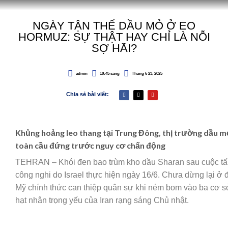
NGÀY TẬN THẾ DẦU MỎ Ở EO
HORMUZ: SỰ THẬT HAY CHỈ LÀ NỖI
SỢ HÃI?
admin
10:45 sáng
Tháng 6 23, 2025
Chia sẻ bài viết:
Khủng hoảng leo thang tại Trung Đông, thị trường dầu m
toàn cầu đứng trước nguy cơ chấn động
TEHRAN – Khói đen bao trùm kho dầu Sharan sau cuộc t
công nghi do Israel thực hiện ngày 16/6. Chưa dừng lại ở 
Mỹ chính thức can thiệp quân sự khi ném bom vào ba cơ s
hạt nhân trọng yếu của Iran rạng sáng Chủ nhật.