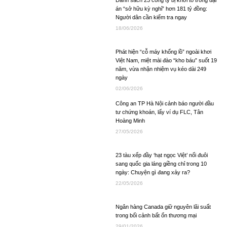
án “sở hữu kỳ nghỉ” hơn 181 tỷ đồng:
Người dân cần kiểm tra ngay
18/06/2026
Phát hiện “cỗ máy khổng lồ” ngoài khơi
Việt Nam, miệt mài đào “kho báu” suốt 19
năm, vừa nhận nhiệm vụ kéo dài 249
ngày
02/06/2026
Công an TP Hà Nội cảnh báo người đầu
tư chứng khoán, lấy ví dụ FLC, Tân
Hoàng Minh
27/05/2026
23 tàu xếp đầy ‘hạt ngọc Việt’ nối đuôi
sang quốc gia láng giềng chỉ trong 10
ngày: Chuyện gì đang xảy ra?
22/05/2026
Ngân hàng Canada giữ nguyên lãi suất
trong bối cảnh bất ổn thương mại
29/01/2026