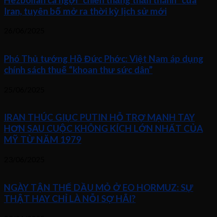
Iran, tuyên bố mở ra thời kỳ lịch sử mới
26/06/2025
Phó Thủ tướng Hồ Đức Phớc: Việt Nam áp dụng
chính sách thuế “khoan thư sức dân”
25/06/2025
IRAN THÚC GIỤC PUTIN HỖ TRỢ MẠNH TAY
HƠN SAU CUỘC KHÔNG KÍCH LỚN NHẤT CỦA
MỸ TỪ NĂM 1979
23/06/2025
NGÀY TẬN THẾ DẦU MỎ Ở EO HORMUZ: SỰ
THẬT HAY CHỈ LÀ NỖI SỢ HÃI?