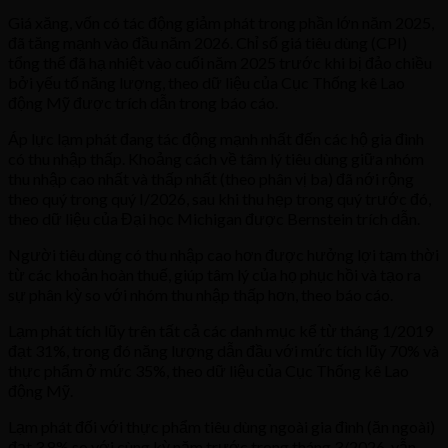
Giá xăng, vốn có tác động giảm phát trong phần lớn năm 2025,
đã tăng mạnh vào đầu năm 2026. Chỉ số giá tiêu dùng (CPI)
tổng thể đã hạ nhiệt vào cuối năm 2025 trước khi bị đảo chiều
bởi yếu tố năng lượng, theo dữ liệu của Cục Thống kê Lao
động Mỹ được trích dẫn trong báo cáo.
Áp lực lạm phát đang tác động mạnh nhất đến các hộ gia đình
có thu nhập thấp. Khoảng cách về tâm lý tiêu dùng giữa nhóm
thu nhập cao nhất và thấp nhất (theo phân vị ba) đã nới rộng
theo quý trong quý I/2026, sau khi thu hẹp trong quý trước đó,
theo dữ liệu của Đại học Michigan được Bernstein trích dẫn.
Người tiêu dùng có thu nhập cao hơn được hưởng lợi tạm thời
từ các khoản hoàn thuế, giúp tâm lý của họ phục hồi và tạo ra
sự phân kỳ so với nhóm thu nhập thấp hơn, theo báo cáo.
Lạm phát tích lũy trên tất cả các danh mục kể từ tháng 1/2019
đạt 31%, trong đó năng lượng dẫn đầu với mức tích lũy 70% và
thực phẩm ở mức 35%, theo dữ liệu của Cục Thống kê Lao
động Mỹ.
Lạm phát đối với thực phẩm tiêu dùng ngoài gia đình (ăn ngoài)
đạt 3,8% so với cùng kỳ năm trước trong tháng 3/2026, vẫn