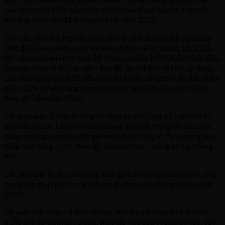
cao hơn mức 1,9% của thực phẩm tiêu dùng tại nhà, mặc dù
khoảng cách này đã thu hẹp kể từ năm 2025.
Trợ cấp SNAP (chương trình hỗ trợ dinh dưỡng bổ sung của
Mỹ) đã giảm so với cùng kỳ năm trước kể từ tháng 10/2025,
khi năm tài chính mới của Bộ Nông nghiệp Mỹ (USDA) bắt đầu.
Nguyên nhân là do các yêu cầu việc làm chặt chẽ hơn áp dụng
cho nhóm người từ 55 đến 65 tuổi, khiến số người đủ điều kiện
giảm 10% so với cùng kỳ năm trước tính đến đầu năm 2026,
theo dữ liệu của USDA.
Tổng doanh số bán lẻ tăng trưởng so với cùng kỳ năm trước
trên tất cả các kênh tính đến tháng 3/2026, trong đó các cửa
hàng quần áo và phụ kiện ghi nhận mức tăng 7,2% và hàng hóa
tổng hợp tăng 2,5%, theo dữ liệu của Cục Thống kê Lao động
Mỹ.
Các nhà bán lẻ phi cửa hàng, bao gồm thương mại điện tử, tiếp
tục giành thị phần từ các kênh bán lẻ truyền thống kể từ năm
2021.
Lãi suất thế chấp cố định kỳ hạn 30 năm vẫn duy trì trên mức
6,2% tính từ đầu năm 2026, theo dữ liệu của Freddie Mac, với