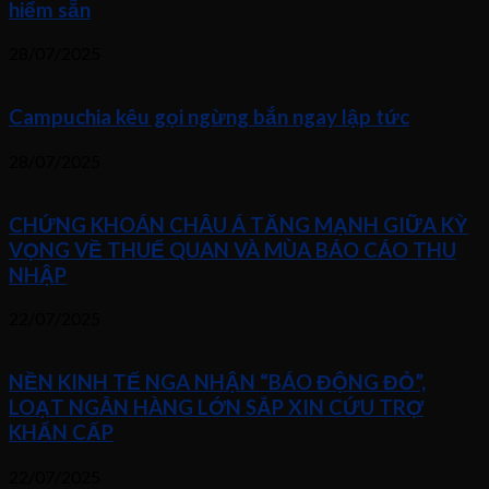
hiểm sẵn
28/07/2025
Campuchia kêu gọi ngừng bắn ngay lập tức
28/07/2025
CHỨNG KHOÁN CHÂU Á TĂNG MẠNH GIỮA KỲ
VỌNG VỀ THUẾ QUAN VÀ MÙA BÁO CÁO THU
NHẬP
22/07/2025
NỀN KINH TẾ NGA NHẬN “BÁO ĐỘNG ĐỎ”,
LOẠT NGÂN HÀNG LỚN SẮP XIN CỨU TRỢ
KHẨN CẤP
22/07/2025