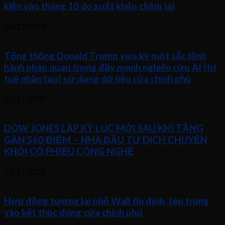
kiến vào tháng 10 do xuất khẩu chậm lại
04/12/2025
Tổng thống Donald Trump vừa ký một sắc lệnh
hành pháp quan trọng đẩy mạnh nghiên cứu AI (trí
tuệ nhân tạo) sử dụng dữ liệu của chính phủ
25/11/2025
DOW JONES LẬP KỶ LỤC MỚI SAU KHI TĂNG
GẦN 560 ĐIỂM – NHÀ ĐẦU TƯ DỊCH CHUYỂN
KHỎI CỔ PHIẾU CÔNG NGHỆ
12/11/2025
Hợp đồng tương lai phố Wall ổn định, tập trung
vào kết thúc đóng cửa chính phủ