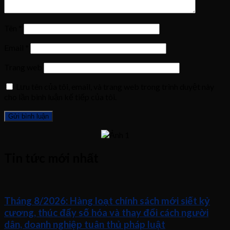
Tên
*
Email
*
Trang web
Lưu tên của tôi, email, và trang web trong trình duyệt này
cho lần bình luận kế tiếp của tôi.
Tin tức mới nhất
Tháng 8/2026: Hàng loạt chính sách mới siết kỷ
cương, thúc đẩy số hóa và thay đổi cách người
dân, doanh nghiệp tuân thủ pháp luật