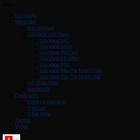
Menu
Giới thiệu
Sản phẩm
Kim loại quý
Giá Vàng Việt Nam
Giá Vàng SJC
Giá Vàng DOJI
Giá Vàng Phú Quý
Giá Vàng Mi Hồng
Giá Vàng PNJ
Giá Vàng Bảo Tín Minh Châu
Giá Vàng Bảo Tín Mạnh Hải
chỉ số tài chính
Ngoại hối
Chiến lược
Công cụ giao dịch
Tính Lot
Tổng Hợp
Tin tức
Video