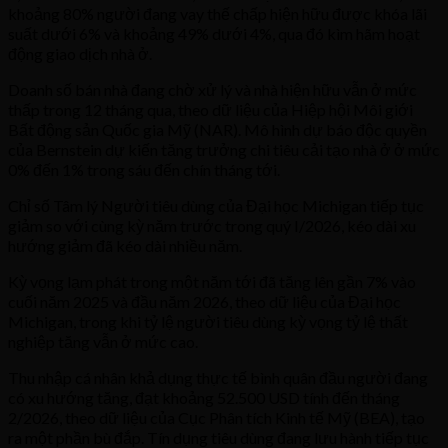
khoảng 80% người đang vay thế chấp hiện hữu được khóa lãi
suất dưới 6% và khoảng 49% dưới 4%, qua đó kìm hãm hoạt
động giao dịch nhà ở.
Doanh số bán nhà đang chờ xử lý và nhà hiện hữu vẫn ở mức
thấp trong 12 tháng qua, theo dữ liệu của Hiệp hội Môi giới
Bất động sản Quốc gia Mỹ (NAR). Mô hình dự báo độc quyền
của Bernstein dự kiến tăng trưởng chi tiêu cải tạo nhà ở ở mức
0% đến 1% trong sáu đến chín tháng tới.
Chỉ số Tâm lý Người tiêu dùng của Đại học Michigan tiếp tục
giảm so với cùng kỳ năm trước trong quý I/2026, kéo dài xu
hướng giảm đã kéo dài nhiều năm.
Kỳ vọng lạm phát trong một năm tới đã tăng lên gần 7% vào
cuối năm 2025 và đầu năm 2026, theo dữ liệu của Đại học
Michigan, trong khi tỷ lệ người tiêu dùng kỳ vọng tỷ lệ thất
nghiệp tăng vẫn ở mức cao.
Thu nhập cá nhân khả dụng thực tế bình quân đầu người đang
có xu hướng tăng, đạt khoảng 52.500 USD tính đến tháng
2/2026, theo dữ liệu của Cục Phân tích Kinh tế Mỹ (BEA), tạo
ra một phần bù đắp. Tín dụng tiêu dùng đang lưu hành tiếp tục