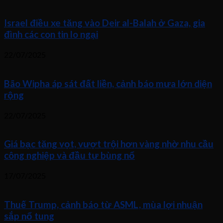
Israel điều xe tăng vào Deir al-Balah ở Gaza, gia
đình các con tin lo ngại
22/07/2025
Bão Wipha áp sát đất liền, cảnh báo mưa lớn diện
rộng
22/07/2025
Giá bạc tăng vọt, vượt trội hơn vàng nhờ nhu cầu
công nghiệp và đầu tư bùng nổ
17/07/2025
Thuế Trump, cảnh báo từ ASML, mùa lợi nhuận
sắp nổ tung