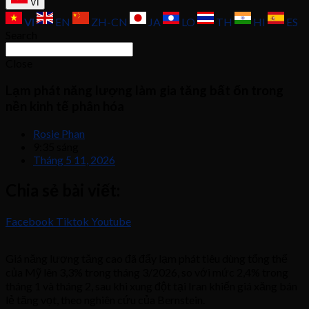
VI
VI
EN
ZH-CN
JA
LO
TH
HI
ES
Search
Close
Lạm phát năng lượng làm gia tăng bất ổn trong
nền kinh tế phân hóa
Rosie Phan
9:35 sáng
Tháng 5 11, 2026
Chia sẻ bài viết:
Facebook
Tiktok
Youtube
Giá năng lượng tăng cao đã đẩy lạm phát tiêu dùng tổng thể
của Mỹ lên 3,3% trong tháng 3/2026, so với mức 2,4% trong
tháng 1 và tháng 2, sau khi xung đột tại Iran khiến giá xăng bán
lẻ tăng vọt, theo nghiên cứu của Bernstein.