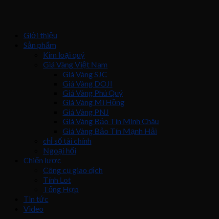
Giới thiệu
Sản phẩm
Kim loại quý
Giá Vàng Việt Nam
Giá Vàng SJC
Giá Vàng DOJI
Giá Vàng Phú Quý
Giá Vàng Mi Hồng
Giá Vàng PNJ
Giá Vàng Bảo Tín Minh Châu
Giá Vàng Bảo Tín Mạnh Hải
chỉ số tài chính
Ngoại hối
Chiến lược
Công cụ giao dịch
Tính Lot
Tổng Hợp
Tin tức
Video