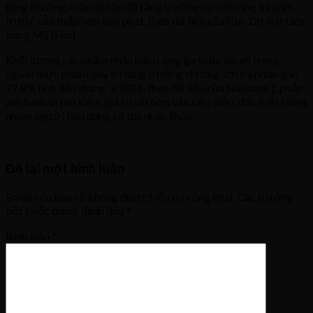
tăng trưởng, mặc dù tốc độ tăng trưởng so với cùng kỳ năm
trước vẫn thấp hơn lạm phát, theo dữ liệu của Cục Dự trữ Liên
bang Mỹ (Fed).
Khối lượng sản phẩm nhãn hiệu riêng (private label) trong
ngành thực phẩm duy trì tăng trưởng dương với thị phần gần
27,8% tính đến tháng 3/2026, theo dữ liệu của NielsenIQ, phản
ánh hành vi tìm kiếm giá trị tốt hơn vẫn tiếp diễn, đặc biệt trong
nhóm người tiêu dùng có thu nhập thấp.
Để lại một bình luận
Email của bạn sẽ không được hiển thị công khai.
Các trường
bắt buộc được đánh dấu
*
Bình luận
*