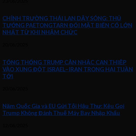
23/06/2025
CHÍNH TRƯỜNG THÁI LAN DẬY SÓNG: THỦ
TƯỚNG PAETONGTARN ĐỐI MẶT BIẾN CỐ LỚN
NHẤT TỪ KHI NHẬM CHỨC
20/06/2025
TỔNG THỐNG TRUMP CÂN NHẮC CAN THIỆP
VÀO XUNG ĐỘT ISRAEL–IRAN TRONG HAI TUẦN
TỚI
20/06/2025
Năm Quốc Gia và EU Gửi Tối Hậu Thư: Kêu Gọi
Trump Không Đánh Thuế Máy Bay Nhập Khẩu
12/06/2025