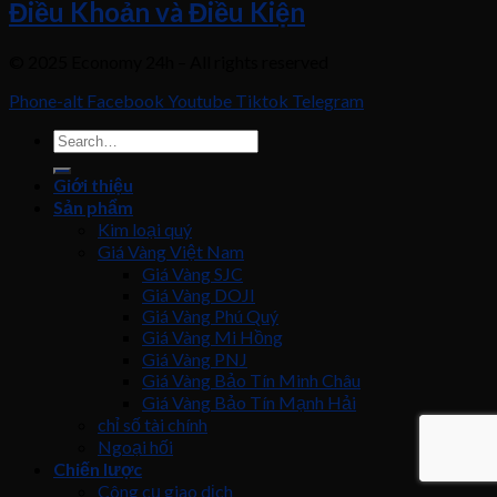
Điều Khoản và Điều Kiện
© 2025 Economy 24h – All rights reserved
Phone-alt
Facebook
Youtube
Tiktok
Telegram
Giới thiệu
Sản phẩm
Kim loại quý
Giá Vàng Việt Nam
Giá Vàng SJC
Giá Vàng DOJI
Giá Vàng Phú Quý
Giá Vàng Mi Hồng
Giá Vàng PNJ
Giá Vàng Bảo Tín Minh Châu
Giá Vàng Bảo Tín Mạnh Hải
chỉ số tài chính
Ngoại hối
Chiến lược
Công cụ giao dịch