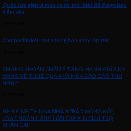
Quốc tức giận vì mua xe rồi mới biết đã được bảo
hiểm sẵn
28/07/2025
Campuchia kêu gọi ngừng bắn ngay lập tức
28/07/2025
CHỨNG KHOÁN CHÂU Á TĂNG MẠNH GIỮA KỲ
VỌNG VỀ THUẾ QUAN VÀ MÙA BÁO CÁO THU
NHẬP
22/07/2025
NỀN KINH TẾ NGA NHẬN “BÁO ĐỘNG ĐỎ”,
LOẠT NGÂN HÀNG LỚN SẮP XIN CỨU TRỢ
KHẨN CẤP