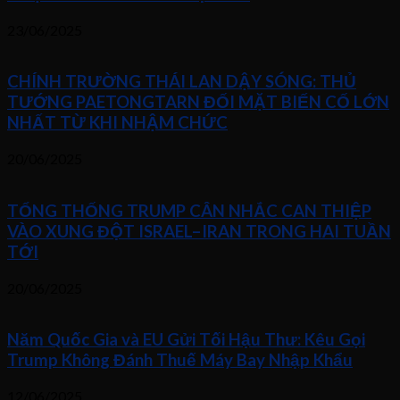
23/06/2025
CHÍNH TRƯỜNG THÁI LAN DẬY SÓNG: THỦ
TƯỚNG PAETONGTARN ĐỐI MẶT BIẾN CỐ LỚN
NHẤT TỪ KHI NHẬM CHỨC
20/06/2025
TỔNG THỐNG TRUMP CÂN NHẮC CAN THIỆP
VÀO XUNG ĐỘT ISRAEL–IRAN TRONG HAI TUẦN
TỚI
20/06/2025
Năm Quốc Gia và EU Gửi Tối Hậu Thư: Kêu Gọi
Trump Không Đánh Thuế Máy Bay Nhập Khẩu
12/06/2025