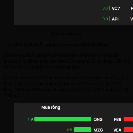
Nguồn: Vietcap
Trên UPCOM, khối ngoại bán ròng nhẹ 1 tỷ đồng
Chiều mua, khối ngoại mua ròng mạnh nhất QNS với giá trị
khoảng 2 tỷ đồng, theo sau là MZG khoảng 0,5 tỷ đồng. Các mã
VEF và ACV cũng được mua ròng nhẹ.
Ở chiều bán ròng, F88 bị bán mạnh nhất với giá trị khoảng 3 tỷ
đồng. Các mã bị bán ròng tiếp theo gồm VEA khoảng 0,4 tỷ
đồng, MSR và ABB cùng khoảng 0,2 tỷ đồng, MML khoảng 0,1
tỷ đồng.