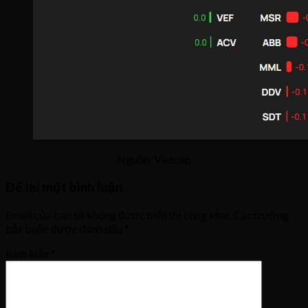
Nguồn: Vietcap
Để lại một bình luận
Email của bạn sẽ không được hiển thị công khai.
Các trường
bắt buộc được đánh dấu
*
Bình luận
*