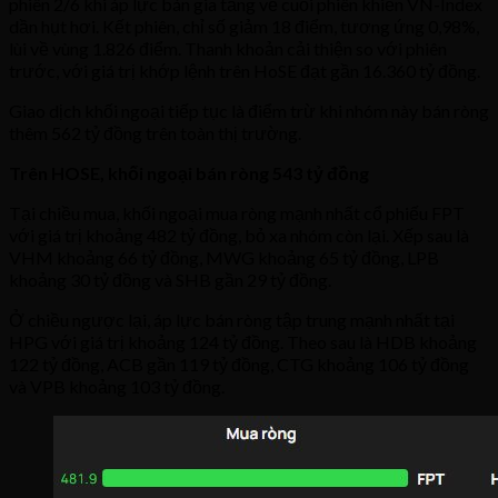
phiên 2/6 khi áp lực bán gia tăng về cuối phiên khiến VN-Index
dần hụt hơi. Kết phiên, chỉ số giảm 18 điểm, tương ứng 0,98%,
lùi về vùng 1.826 điểm. Thanh khoản cải thiện so với phiên
trước, với giá trị khớp lệnh trên HoSE đạt gần 16.360 tỷ đồng.
Giao dịch khối ngoại tiếp tục là điểm trừ khi nhóm này bán ròng
thêm 562 tỷ đồng trên toàn thị trường.
Trên HOSE, khối ngoại bán ròng 543 tỷ đồng
Tại chiều mua, khối ngoại mua ròng mạnh nhất cổ phiếu FPT
với giá trị khoảng 482 tỷ đồng, bỏ xa nhóm còn lại. Xếp sau là
VHM khoảng 66 tỷ đồng, MWG khoảng 65 tỷ đồng, LPB
khoảng 30 tỷ đồng và SHB gần 29 tỷ đồng.
Ở chiều ngược lại, áp lực bán ròng tập trung mạnh nhất tại
HPG với giá trị khoảng 124 tỷ đồng. Theo sau là HDB khoảng
122 tỷ đồng, ACB gần 119 tỷ đồng, CTG khoảng 106 tỷ đồng
và VPB khoảng 103 tỷ đồng.