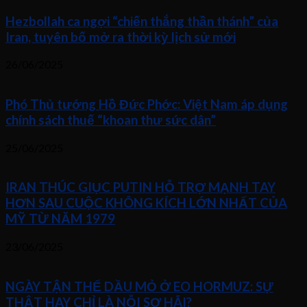
Hezbollah ca ngợi “chiến thắng thần thánh” của
Iran, tuyên bố mở ra thời kỳ lịch sử mới
26/06/2025
Phó Thủ tướng Hồ Đức Phớc: Việt Nam áp dụng
chính sách thuế “khoan thư sức dân”
25/06/2025
IRAN THÚC GIỤC PUTIN HỖ TRỢ MẠNH TAY
HƠN SAU CUỘC KHÔNG KÍCH LỚN NHẤT CỦA
MỸ TỪ NĂM 1979
23/06/2025
NGÀY TẬN THẾ DẦU MỎ Ở EO HORMUZ: SỰ
THẬT HAY CHỈ LÀ NỖI SỢ HÃI?