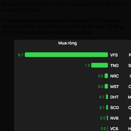
khoảng 1 tỷ đồng, NRC và MST cùng khoảng 0,2 tỷ đồng, DHT
khoảng 0,1 tỷ đồng.
Chiều bán ròng ghi nhận áp lực lớn nhất tại PVS với khoảng 7
tỷ đồng, tiếp đến là SHS khoảng 5 tỷ đồng, IDC gần 5 tỷ đồng,
C69 khoảng 2 tỷ đồng và MBS gần 2 tỷ đồng.