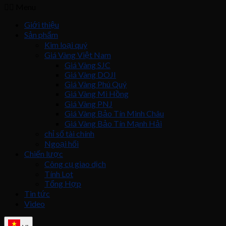
Menu
Giới thiệu
Sản phẩm
Kim loại quý
Giá Vàng Việt Nam
Giá Vàng SJC
Giá Vàng DOJI
Giá Vàng Phú Quý
Giá Vàng Mi Hồng
Giá Vàng PNJ
Giá Vàng Bảo Tín Minh Châu
Giá Vàng Bảo Tín Mạnh Hải
chỉ số tài chính
Ngoại hối
Chiến lược
Công cụ giao dịch
Tính Lot
Tổng Hợp
Tin tức
Video