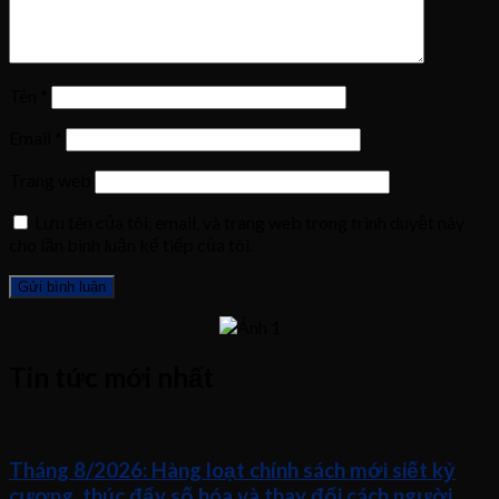
Tên
*
Email
*
Trang web
Lưu tên của tôi, email, và trang web trong trình duyệt này
cho lần bình luận kế tiếp của tôi.
Tin tức mới nhất
Tháng 8/2026: Hàng loạt chính sách mới siết kỷ
cương, thúc đẩy số hóa và thay đổi cách người