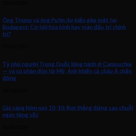
20/10/2025
Ông Trump và ông Putin dự kiến gặp mặt tại
Budapest: Cơ hội hòa bình hay màn đấu trí chính
trị?
17/10/2025
Tỷ phú người Trung Quốc lộng hành ở Campuchia
— và cú phản đòn từ Mỹ, Anh khiến cả châu Á chấn
động
16/10/2025
Giá vàng hôm nay 10-10: Rơi thẳng đứng sau chuỗi
ngày tăng sốc
10/10/2025