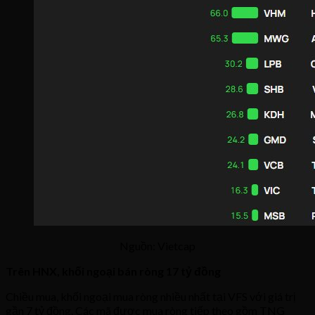
Nguồn: Vietcap
Trên HNX, khối ngoại bán ròng 17 tỷ đồng
Chiều mua, khối ngoại mua ròng nhiều nhất tại VFS với giá trị
gần 7 tỷ đồng. Các mã được mua ròng tiếp theo gồm TNG