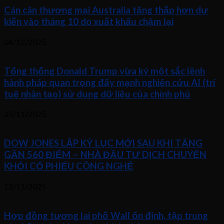
Cán cân thương mại Australia tăng thấp hơn dự
kiến vào tháng 10 do xuất khẩu chậm lại
04/12/2025
Tổng thống Donald Trump vừa ký một sắc lệnh
hành pháp quan trọng đẩy mạnh nghiên cứu AI (trí
tuệ nhân tạo) sử dụng dữ liệu của chính phủ
25/11/2025
DOW JONES LẬP KỶ LỤC MỚI SAU KHI TĂNG
GẦN 560 ĐIỂM – NHÀ ĐẦU TƯ DỊCH CHUYỂN
KHỎI CỔ PHIẾU CÔNG NGHỆ
12/11/2025
Hợp đồng tương lai phố Wall ổn định, tập trung