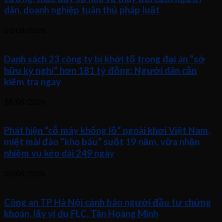
dân, doanh nghiệp tuân thủ pháp luật
03/08/2026
Danh sách 23 công ty bị khởi tố trong đại án “sở
hữu kỳ nghỉ” hơn 181 tỷ đồng: Người dân cần
kiểm tra ngay
18/06/2026
Phát hiện “cỗ máy khổng lồ” ngoài khơi Việt Nam,
miệt mài đào “kho báu” suốt 19 năm, vừa nhận
nhiệm vụ kéo dài 249 ngày
02/06/2026
Công an TP Hà Nội cảnh báo người đầu tư chứng
khoán, lấy ví dụ FLC, Tân Hoàng Minh