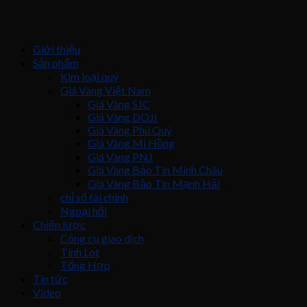
Giới thiệu
Sản phẩm
Kim loại quý
Giá Vàng Việt Nam
Giá Vàng SJC
Giá Vàng DOJI
Giá Vàng Phú Quý
Giá Vàng Mi Hồng
Giá Vàng PNJ
Giá Vàng Bảo Tín Minh Châu
Giá Vàng Bảo Tín Mạnh Hải
chỉ số tài chính
Ngoại hối
Chiến lược
Công cụ giao dịch
Tính Lot
Tổng Hợp
Tin tức
Video