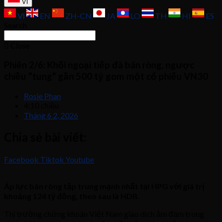
VI
VI
EN
ZH-CN
JA
LO
TH
HI
ES
Search
Close
Phiên 2/6: Khối ngoại tiếp đà bán ròng, ngược
chiều “tung” gần 500 tỷ gom một cổ phiếu VN30
Rosie Phan
4:10 chiều
Tháng 6 2, 2026
Chia sẻ bài viết:
Facebook
Tiktok
Youtube
Áp lực bán ròng tập trung mạnh nhất tại HPG với giá trị
khoảng 124 tỷ đồng, theo sau là HDB.
Thị trường chứng khoán Việt Nam giao dịch ảm đạm trong