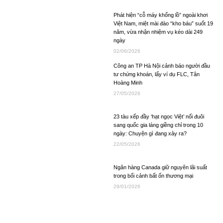
Phát hiện “cỗ máy khổng lồ” ngoài khơi
Việt Nam, miệt mài đào “kho báu” suốt 19
năm, vừa nhận nhiệm vụ kéo dài 249
ngày
02/06/2026
Công an TP Hà Nội cảnh báo người đầu
tư chứng khoán, lấy ví dụ FLC, Tân
Hoàng Minh
27/05/2026
23 tàu xếp đầy ‘hạt ngọc Việt’ nối đuôi
sang quốc gia láng giềng chỉ trong 10
ngày: Chuyện gì đang xảy ra?
22/05/2026
Ngân hàng Canada giữ nguyên lãi suất
trong bối cảnh bất ổn thương mại
29/01/2026
Ông Trump ký sắc lệnh tạo khung pháp