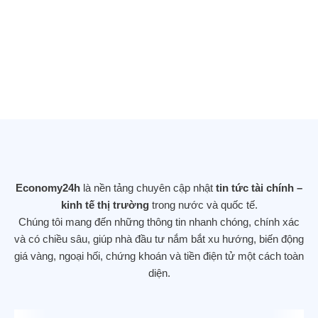
sắc lệnh hành pháp quan trọng đẩy
mạnh nghiên cứu AI (trí tuệ nhân tạo) sử
dụng dữ liệu của chính phủ
25/11/2025
DOW JONES LẬP KỶ LỤC MỚI SAU
KHI TĂNG GẦN 560 ĐIỂM – NHÀ ĐẦU
TƯ DỊCH CHUYỂN KHỎI CỔ PHIẾU
Economy24h
là nền tảng chuyên cập nhật
tin tức tài chính –
CÔNG NGHỆ
kinh tế thị trường
trong nước và quốc tế.
12/11/2025
Chúng tôi mang đến những thông tin nhanh chóng, chính xác
và có chiều sâu, giúp nhà đầu tư nắm bắt xu hướng, biến động
giá vàng, ngoại hối, chứng khoán và tiền điện tử một cách toàn
diện.
Hợp đồng tương lai phố Wall ổn định, tập