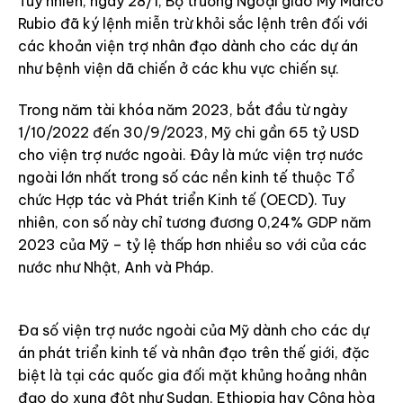
Tuy nhiên, ngày 28/1, Bộ trưởng Ngoại giao Mỹ Marco
Rubio đã ký lệnh miễn trừ khỏi sắc lệnh trên đối với
các khoản viện trợ nhân đạo dành cho các dự án
như bệnh viện dã chiến ở các khu vực chiến sự.
Trong năm tài khóa năm 2023, bắt đầu từ ngày
1/10/2022 đến 30/9/2023, Mỹ chi gần 65 tỷ USD
cho viện trợ nước ngoài. Đây là mức viện trợ nước
ngoài lớn nhất trong số các nền kinh tế thuộc Tổ
chức Hợp tác và Phát triển Kinh tế (OECD). Tuy
nhiên, con số này chỉ tương đương 0,24% GDP năm
2023 của Mỹ – tỷ lệ thấp hơn nhiều so với của các
nước như Nhật, Anh và Pháp.
Đa số viện trợ nước ngoài của Mỹ dành cho các dự
án phát triển kinh tế và nhân đạo trên thế giới, đặc
biệt là tại các quốc gia đối mặt khủng hoảng nhân
đạo do xung đột như Sudan, Ethiopia hay Cộng hòa