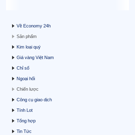
trung vào kết thúc đóng cửa chính phủ
11/11/2025
Về Economy 24h
Sản phẩm
Kim loại quý
Giá vàng Việt Nam
Cập nhật BCTC quý 3/2025 – Sáng
Chỉ số
24/10: Doanh nghiệp ngành điện đầu tiên
báo lãi trên 1.000 tỷ, doanh nghiệp bất
Ngoại hối
động sản tiên phong báo lỗ
24/10/2025
Chiến lược
Công cụ giao dịch
Tính Lot
Tổng hợp
Tin Tức
Liệu Việt Nam có thể phá vỡ thế độc