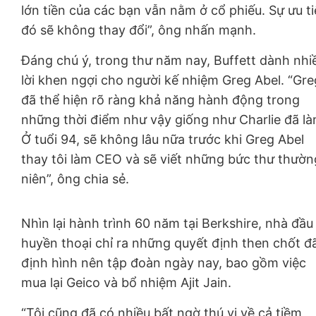
lớn tiền của các bạn vẫn nằm ở cổ phiếu. Sự ưu t
đó sẽ không thay đổi”, ông nhấn mạnh.
Đáng chú ý, trong thư năm nay, Buffett dành nhi
lời khen ngợi cho người kế nhiệm Greg Abel. “Gre
đã thể hiện rõ ràng khả năng hành động trong
những thời điểm như vậy giống như Charlie đã là
Ở tuổi 94, sẽ không lâu nữa trước khi Greg Abel
thay tôi làm CEO và sẽ viết những bức thư thườn
niên”, ông chia sẻ.
Nhìn lại hành trình 60 năm tại Berkshire, nhà đầu
huyền thoại chỉ ra những quyết định then chốt đ
định hình nên tập đoàn ngày nay, bao gồm việc
mua lại Geico và bổ nhiệm Ajit Jain.
“Tôi cũng đã có nhiều bất ngờ thú vị về cả tiềm