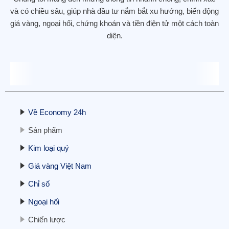
và có chiều sâu, giúp nhà đầu tư nắm bắt xu hướng, biến động
giá vàng, ngoại hối, chứng khoán và tiền điện tử một cách toàn
diện.
Hợp đồng tương lai phố Wall ổn định,
tập trung vào kết thúc đóng cửa chính
phủ
11/11/2025
Về Economy 24h
Sản phẩm
Kim loại quý
Giá vàng Việt Nam
Cập nhật BCTC quý 3/2025 – Sáng
Chỉ số
24/10: Doanh nghiệp ngành điện đầu
tiên báo lãi trên 1.000 tỷ, doanh
Ngoại hối
nghiệp bất động sản tiên phong báo
lỗ
Chiến lược
24/10/2025