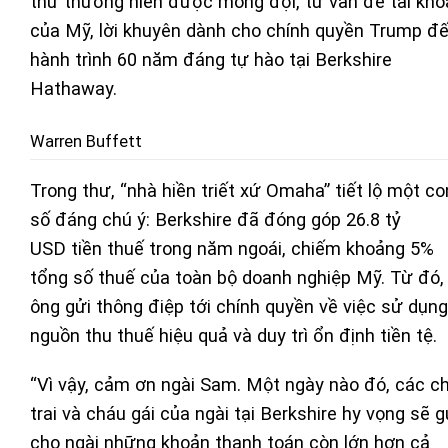
thư thường niên được mong đợi, từ vấn đề tài khó
của Mỹ, lời khuyên dành cho chính quyền Trump đ
hành trình 60 năm đáng tự hào tại Berkshire
Hathaway.
Warren Buffett
Trong thư, “nhà hiền triết xứ Omaha” tiết lộ một co
số đáng chú ý: Berkshire đã đóng góp 26.8 tỷ
USD tiền thuế trong năm ngoái, chiếm khoảng 5%
tổng số thuế của toàn bộ doanh nghiệp Mỹ. Từ đó,
ông gửi thông điệp tới chính quyền về việc sử dụng
nguồn thu thuế hiệu quả và duy trì ổn định tiền tệ.
“Vì vậy, cảm ơn ngài Sam. Một ngày nào đó, các c
trai và cháu gái của ngài tại Berkshire hy vọng sẽ g
cho ngài những khoản thanh toán còn lớn hơn cả