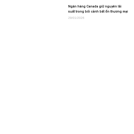
Ngân hàng Canada giữ nguyên lãi
suất trong bối cảnh bất ổn thương mại
29/01/2026
Ông Trump ký sắc lệnh tạo khung
pháp lý quốc gia về AI
12/12/2025
Cán cân thương mại Australia tăng
thấp hơn dự kiến vào tháng 10 do
xuất khẩu chậm lại
04/12/2025