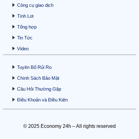
Công cụ giao dịch
Tính Lot
Tổng hợp
Tin Tức
Liệu Việt Nam có thể phá vỡ thế độc
quyền đất hiếm của Trung Quốc?
Video
23/10/2025
Tuyên Bố Rủi Ro
Chính Sách Bảo Mật
Câu Hỏi Thường Gặp
Điều Khoản và Điều Kiện
Hé lộ yếu tố mới thổi giá vàng mạnh:
Nhật Bản công khai “siêu mỏ” đất
hiếm 16 triệu tấn – Trung Quốc
hưởng ứng ra sao?
© 2025 Economy 24h – All rights reserved
20/10/2025