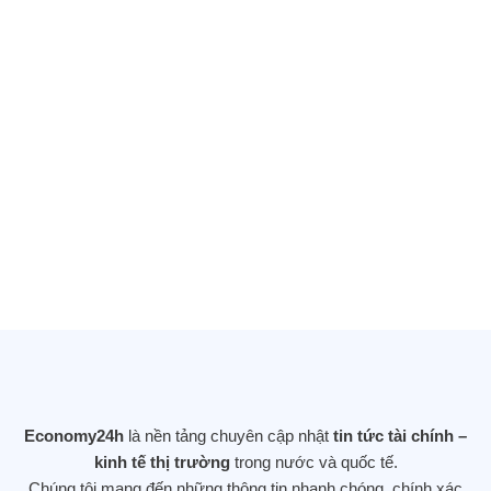
Tổng thống Donald Trump vừa ký một
sắc lệnh hành pháp quan trọng đẩy
mạnh nghiên cứu AI (trí tuệ nhân tạo)
sử dụng dữ liệu của chính phủ
25/11/2025
DOW JONES LẬP KỶ LỤC MỚI SAU KHI
TĂNG GẦN 560 ĐIỂM – NHÀ ĐẦU TƯ
DỊCH CHUYỂN KHỎI CỔ PHIẾU CÔNG
Economy24h
là nền tảng chuyên cập nhật
tin tức tài chính –
NGHỆ
kinh tế thị trường
trong nước và quốc tế.
12/11/2025
Chúng tôi mang đến những thông tin nhanh chóng, chính xác