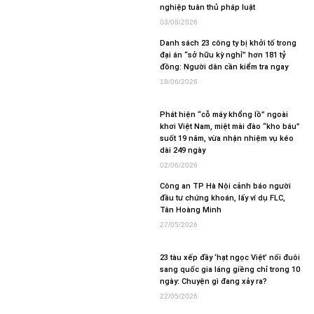
nghiệp tuân thủ pháp luật
03/08/2026
Danh sách 23 công ty bị khởi tố trong
đại án “sở hữu kỳ nghỉ” hơn 181 tỷ
đồng: Người dân cần kiểm tra ngay
18/06/2026
Phát hiện “cỗ máy khổng lồ” ngoài
khơi Việt Nam, miệt mài đào “kho báu”
suốt 19 năm, vừa nhận nhiệm vụ kéo
dài 249 ngày
02/06/2026
Công an TP Hà Nội cảnh báo người
đầu tư chứng khoán, lấy ví dụ FLC,
Tân Hoàng Minh
27/05/2026
23 tàu xếp đầy ‘hạt ngọc Việt’ nối đuôi
sang quốc gia láng giềng chỉ trong 10
ngày: Chuyện gì đang xảy ra?
22/05/2026