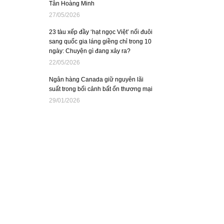
Tân Hoàng Minh
27/05/2026
23 tàu xếp đầy ‘hạt ngọc Việt’ nối đuôi
sang quốc gia láng giềng chỉ trong 10
ngày: Chuyện gì đang xảy ra?
22/05/2026
Ngân hàng Canada giữ nguyên lãi
suất trong bối cảnh bất ổn thương mại
29/01/2026
Ông Trump ký sắc lệnh tạo khung
pháp lý quốc gia về AI
12/12/2025
Cán cân thương mại Australia tăng