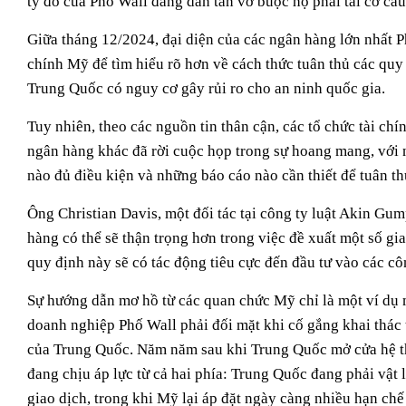
tỷ đô của Phố Wall đang dần tan vỡ buộc họ phải tái cơ cấu
Giữa tháng 12/2024, đại diện của các ngân hàng lớn nhất 
chính Mỹ để tìm hiểu rõ hơn về cách thức tuân thủ các quy 
Trung Quốc có nguy cơ gây rủi ro cho an ninh quốc gia.
Tuy nhiên, theo các nguồn tin thân cận, các tổ chức tài c
ngân hàng khác đã rời cuộc họp trong sự hoang mang, với n
nào đủ điều kiện và những báo cáo nào cần thiết để tuân t
Ông Christian Davis, một đối tác tại công ty luật Akin Gu
hàng có thể sẽ thận trọng hơn trong việc đề xuất một số gi
quy định này sẽ có tác động tiêu cực đến đầu tư vào các c
Sự hướng dẫn mơ hồ từ các quan chức Mỹ chỉ là một ví dụ
doanh nghiệp Phố Wall phải đối mặt khi cố gắng khai thác t
của Trung Quốc. Năm năm sau khi Trung Quốc mở cửa hệ th
đang chịu áp lực từ cả hai phía: Trung Quốc đang phải vật l
giao dịch, trong khi Mỹ lại áp đặt ngày càng nhiều hạn ch