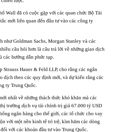
 chiến lược.
Phố Wall đã có cuộc gặp với các quan chức Bộ Tài
tắc mới liên quan đến đầu tư vào các công ty
hính như Goldman Sachs, Morgan Stanley và các
hiều câu hỏi hơn là câu trả lời về những giao dịch
hủ các hướng dẫn phức tạp.
mp Strauss Hauer & Feld LLP, cho rằng các ngân
ao dịch theo các quy định mới, và dự kiến rằng các
ông ty Trung Quốc.
 mới nhất về những thách thức khó khăn mà các
hị trường dịch vụ tài chính trị giá 67.000 tỷ USD
ống ngân hàng cho thế giới, các tổ chức cho vay
ộn với một nền kinh tế trì trệ, kìm hãm các dòng
ế đối với các khoản đầu tư vào Trung Quốc.