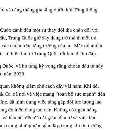
mới và căng thẳng gia tăng dưới thời Tổng thống
 Quốc đánh dấu một sự thay đổi địa chấn đối với
cầu, Trung Quốc giờ đây đang trở thành một thị
i các chiến lược tăng trưởng của họ. Mặc dù nhiều
sự thiếu hụt từ Trung Quốc rất khó để bù đắp.
g Quốc, và họ từng kỳ vọng rằng khoản đầu tư này
ào năm 2030.
c quan không kiềm chế cách đây vài năm. Khi đó,
& Co. đã nói về việc mang “toàn bộ sức mạnh” đến
c. đã hình dung việc tăng gấp đôi lực lượng lao
vọng đó hiện đang tan dần. Không có ngân hàng
và hầu hết đều đã cắt giảm đầu tư và việc làm.
nh trong những năm gần đây, trong khi thị trường