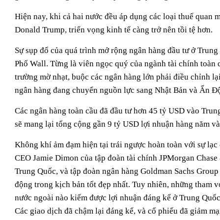
Hiện nay, khi cả hai nước đều áp dụng các loại thuế quan 
Donald Trump, triển vọng kinh tế càng trở nên tồi tệ hơn.
Sự sụp đổ của quá trình mở rộng ngân hàng đầu tư ở Trung
Phố Wall. Từng là viên ngọc quý của ngành tài chính toàn 
trường mờ nhạt, buộc các ngân hàng lớn phải điều chỉnh lạ
ngân hàng đang chuyển nguồn lực sang Nhật Bản và Ấn Độ, 
Các ngân hàng toàn cầu đã đầu tư hơn 45 tỷ USD vào Trun
sẽ mang lại tổng cộng gần 9 tỷ USD lợi nhuận hàng năm v
Không khí ảm đạm hiện tại trái ngược hoàn toàn với sự lạ
CEO Jamie Dimon của tập đoàn tài chính JPMorgan Chase 
Trung Quốc, và tập đoàn ngân hàng Goldman Sachs Group In
động trong kịch bản tốt đẹp nhất. Tuy nhiên, những tham 
nước ngoài nào kiếm được lợi nhuận đáng kể ở Trung Quốc, 
Các giao dịch đã chậm lại đáng kể, và cổ phiếu đã giảm mạ