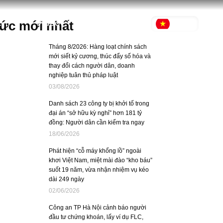
c
Video
tức mới nhất
VI
Tháng 8/2026: Hàng loạt chính sách
mới siết kỷ cương, thúc đẩy số hóa và
thay đổi cách người dân, doanh
nghiệp tuân thủ pháp luật
03/08/2026
Danh sách 23 công ty bị khởi tố trong
đại án “sở hữu kỳ nghỉ” hơn 181 tỷ
đồng: Người dân cần kiểm tra ngay
18/06/2026
Phát hiện “cỗ máy khổng lồ” ngoài
khơi Việt Nam, miệt mài đào “kho báu”
suốt 19 năm, vừa nhận nhiệm vụ kéo
dài 249 ngày
02/06/2026
Công an TP Hà Nội cảnh báo người
đầu tư chứng khoán, lấy ví dụ FLC,