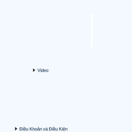
quyền đất hiếm của Trung Quốc?
23/10/2025
Hé lộ yếu tố mới thổi giá vàng mạnh:
Nhật Bản công khai “siêu mỏ” đất hiếm
16 triệu tấn – Trung Quốc hưởng ứng
ra sao?
Video
20/10/2025
Ông Trump và ông Putin dự kiến gặp
mặt tại Budapest: Cơ hội hòa bình hay
màn đấu trí chính trị?
17/10/2025
Điều Khoản và Điều Kiện