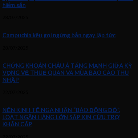
hiểm sẵn
28/07/2025
Campuchia kêu gọi ngừng bắn ngay lập tức
28/07/2025
CHỨNG KHOÁN CHÂU Á TĂNG MẠNH GIỮA KỲ
VỌNG VỀ THUẾ QUAN VÀ MÙA BÁO CÁO THU
NHẬP
22/07/2025
NỀN KINH TẾ NGA NHẬN “BÁO ĐỘNG ĐỎ”,
LOẠT NGÂN HÀNG LỚN SẮP XIN CỨU TRỢ
KHẨN CẤP
22/07/2025