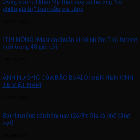
Dòng vốn rút khỏi Mỹ thúc đẩy xu hướng “cổ
phiếu giá trị” toàn cầu gia tăng
10/10/2025
[TIN NÓNG] Macron chuẩn bị bổ nhiệm Thủ tướng
mới trong 48 giờ tới
09/10/2025
ẢNH HƯỞNG CỦA BÃO BUALOI ĐẾN NỀN KINH
TẾ VIỆT NAM
01/10/2025
Bản tin nông sản hôm nay (26/9): Giá cà phê tăng
vọt!
26/09/2025