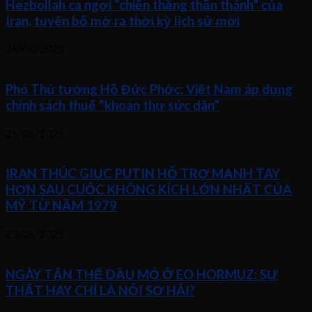
Hezbollah ca ngợi “chiến thắng thần thánh” của
Iran, tuyên bố mở ra thời kỳ lịch sử mới
26/06/2025
Phó Thủ tướng Hồ Đức Phớc: Việt Nam áp dụng
chính sách thuế “khoan thư sức dân”
25/06/2025
IRAN THÚC GIỤC PUTIN HỖ TRỢ MẠNH TAY
HƠN SAU CUỘC KHÔNG KÍCH LỚN NHẤT CỦA
MỸ TỪ NĂM 1979
23/06/2025
NGÀY TẬN THẾ DẦU MỎ Ở EO HORMUZ: SỰ
THẬT HAY CHỈ LÀ NỖI SỢ HÃI?