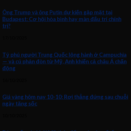
Ông Trump và ông Putin dự kiến gặp mặt tại
Budapest: Cơ hội hòa bình hay màn đấu trí chính
trị?
17/10/2025
Tỷ phú người Trung Quốc lộng hành ở Campuchia
— và cú phản đòn từ Mỹ, Anh khiến cả châu Á chấn
động
16/10/2025
Giá vàng hôm nay 10-10: Rơi thẳng đứng sau chuỗi
ngày tăng sốc
10/10/2025