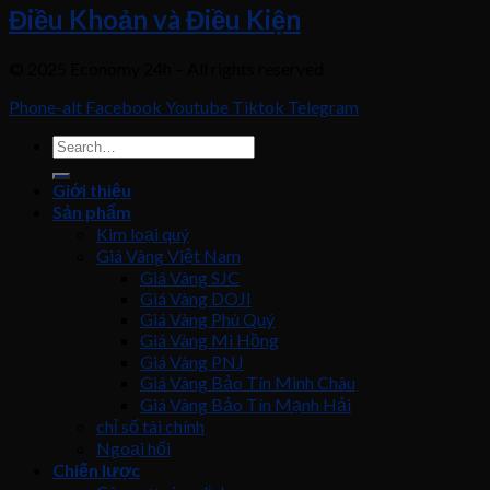
Điều Khoản và Điều Kiện
© 2025 Economy 24h – All rights reserved
Phone-alt
Facebook
Youtube
Tiktok
Telegram
Giới thiệu
Sản phẩm
Kim loại quý
Giá Vàng Việt Nam
Giá Vàng SJC
Giá Vàng DOJI
Giá Vàng Phú Quý
Giá Vàng Mi Hồng
Giá Vàng PNJ
Giá Vàng Bảo Tín Minh Châu
Giá Vàng Bảo Tín Mạnh Hải
chỉ số tài chính
Ngoại hối
Chiến lược