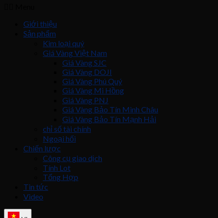
Menu
Giới thiệu
Sản phẩm
Kim loại quý
Giá Vàng Việt Nam
Giá Vàng SJC
Giá Vàng DOJI
Giá Vàng Phú Quý
Giá Vàng Mi Hồng
Giá Vàng PNJ
Giá Vàng Bảo Tín Minh Châu
Giá Vàng Bảo Tín Mạnh Hải
chỉ số tài chính
Ngoại hối
Chiến lược
Công cụ giao dịch
Tính Lot
Tổng Hợp
Tin tức
Video