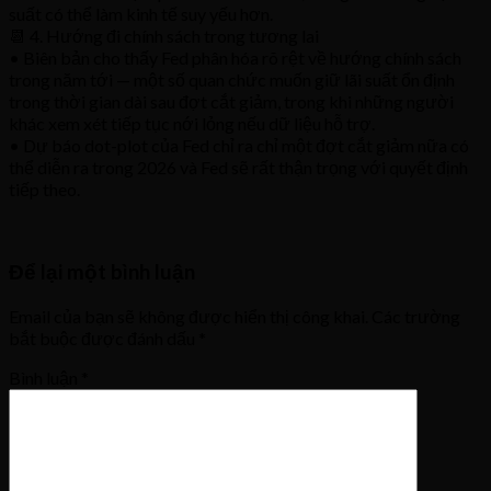
suất có thể làm kinh tế suy yếu hơn.
📆 4. Hướng đi chính sách trong tương lai
• Biên bản cho thấy Fed phân hóa rõ rệt về hướng chính sách
trong năm tới — một số quan chức muốn giữ lãi suất ổn định
trong thời gian dài sau đợt cắt giảm, trong khi những người
khác xem xét tiếp tục nới lỏng nếu dữ liệu hỗ trợ.
• Dự báo dot-plot của Fed chỉ ra chỉ một đợt cắt giảm nữa có
thể diễn ra trong 2026 và Fed sẽ rất thận trọng với quyết định
tiếp theo.
Để lại một bình luận
Email của bạn sẽ không được hiển thị công khai.
Các trường
bắt buộc được đánh dấu
*
Bình luận
*