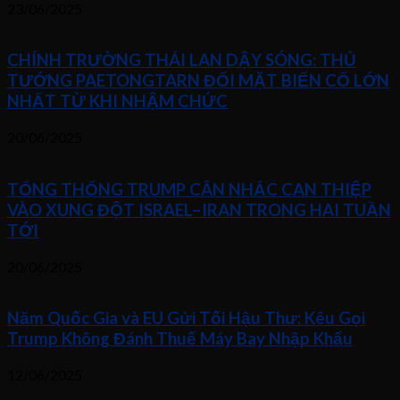
23/06/2025
CHÍNH TRƯỜNG THÁI LAN DẬY SÓNG: THỦ
TƯỚNG PAETONGTARN ĐỐI MẶT BIẾN CỐ LỚN
NHẤT TỪ KHI NHẬM CHỨC
20/06/2025
TỔNG THỐNG TRUMP CÂN NHẮC CAN THIỆP
VÀO XUNG ĐỘT ISRAEL–IRAN TRONG HAI TUẦN
TỚI
20/06/2025
Năm Quốc Gia và EU Gửi Tối Hậu Thư: Kêu Gọi
Trump Không Đánh Thuế Máy Bay Nhập Khẩu
12/06/2025