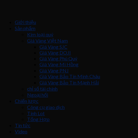
Giới thiệu
Sản phẩm
Kim loại quý
Giá Vàng Việt Nam
Giá Vàng SJC
Giá Vàng DOJI
Giá Vàng Phú Quý
Giá Vàng Mi Hồng
Giá Vàng PNJ
Giá Vàng Bảo Tín Minh Châu
Giá Vàng Bảo Tín Mạnh Hải
chỉ số tài chính
Ngoại hối
Chiến lược
Công cụ giao dịch
Tính Lot
Tổng Hợp
Tin tức
Video