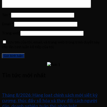
Tên
*
Email
*
Trang web
Lưu tên của tôi, email, và trang web trong trình duyệt này
cho lần bình luận kế tiếp của tôi.
Tin tức mới nhất
Tháng 8/2026: Hàng loạt chính sách mới siết kỷ
cương, thúc đẩy số hóa và thay đổi cách người
dân, doanh nghiệp tuân thủ pháp luật