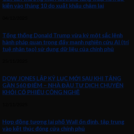
kiến vào tháng 10 do xuất khẩu chậm lại
04/12/2025
Tổng thống Donald Trump vừa ký một sắc lệnh
hành pháp quan trọng đẩy mạnh nghiên cứu AI (trí
tuệ nhân tạo) sử dụng dữ liệu của chính phủ
25/11/2025
DOW JONES LẬP KỶ LỤC MỚI SAU KHI TĂNG
GẦN 560 ĐIỂM – NHÀ ĐẦU TƯ DỊCH CHUYỂN
KHỎI CỔ PHIẾU CÔNG NGHỆ
12/11/2025
Hợp đồng tương lai phố Wall ổn định, tập trung
vào kết thúc đóng cửa chính phủ