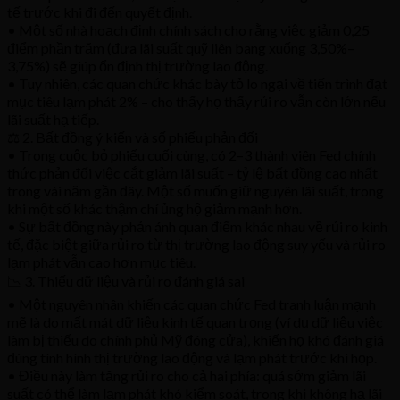
tế trước khi đi đến quyết định.
• Một số nhà hoạch định chính sách cho rằng việc giảm 0,25
điểm phần trăm (đưa lãi suất quỹ liên bang xuống 3,50%–
3,75%) sẽ giúp ổn định thị trường lao động.
• Tuy nhiên, các quan chức khác bày tỏ lo ngại về tiến trình đạt
mục tiêu lạm phát 2% – cho thấy họ thấy rủi ro vẫn còn lớn nếu
lãi suất hạ tiếp.
⚖️ 2. Bất đồng ý kiến và số phiếu phản đối
• Trong cuộc bỏ phiếu cuối cùng, có 2–3 thành viên Fed chính
thức phản đối việc cắt giảm lãi suất – tỷ lệ bất đồng cao nhất
trong vài năm gần đây. Một số muốn giữ nguyên lãi suất, trong
khi một số khác thậm chí ủng hộ giảm mạnh hơn.
• Sự bất đồng này phản ánh quan điểm khác nhau về rủi ro kinh
tế, đặc biệt giữa rủi ro từ thị trường lao động suy yếu và rủi ro
lạm phát vẫn cao hơn mục tiêu.
📉 3. Thiếu dữ liệu và rủi ro đánh giá sai
• Một nguyên nhân khiến các quan chức Fed tranh luận mạnh
mẽ là do mất mát dữ liệu kinh tế quan trọng (ví dụ dữ liệu việc
làm bị thiếu do chính phủ Mỹ đóng cửa), khiến họ khó đánh giá
đúng tình hình thị trường lao động và lạm phát trước khi họp.
• Điều này làm tăng rủi ro cho cả hai phía: quá sớm giảm lãi
suất có thể làm lạm phát khó kiểm soát, trong khi không hạ lãi