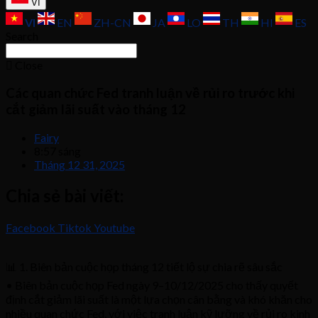
VI
VI
EN
ZH-CN
JA
LO
TH
HI
ES
Search
Close
Các quan chức Fed tranh luận về rủi ro trước khi
cắt giảm lãi suất vào tháng 12
Fairy
8:57 sáng
Tháng 12 31, 2025
Chia sẻ bài viết:
Facebook
Tiktok
Youtube
📊 1. Biên bản cuộc họp tháng 12 tiết lộ sự chia rẽ sâu sắc
• Biên bản cuộc họp Fed ngày 9–10/12/2025 cho thấy quyết
định cắt giảm lãi suất là một lựa chọn cân bằng và khó khăn cho
nhiều quan chức Fed, với việc tranh luận kỹ lưỡng về rủi ro kinh