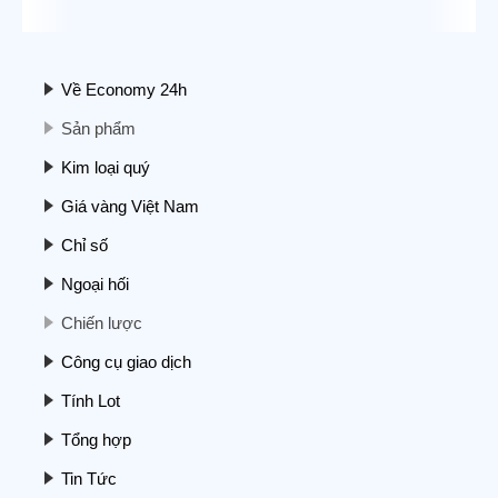
11/11/2025
Về Economy 24h
Sản phẩm
Kim loại quý
Giá vàng Việt Nam
Cập nhật BCTC quý 3/2025 – Sáng
24/10: Doanh nghiệp ngành điện đầu tiên
Chỉ số
báo lãi trên 1.000 tỷ, doanh nghiệp bất
động sản tiên phong báo lỗ
Ngoại hối
24/10/2025
Chiến lược
Công cụ giao dịch
Tính Lot
Tổng hợp
Liệu Việt Nam có thể phá vỡ thế độc
Tin Tức
quyền đất hiếm của Trung Quốc?