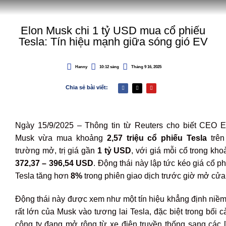
Elon Musk chi 1 tỷ USD mua cổ phiếu
Tesla: Tín hiệu mạnh giữa sóng gió EV
Hanny
10:12 sáng
Tháng 9 16, 2025
Chia sẻ bài viết:
Ngày 15/9/2025 – Thông tin từ Reuters cho biết CEO E
Musk vừa mua khoảng
2,57 triệu cổ phiếu Tesla
trên 
trường mở, trị giá gần
1 tỷ USD
, với giá mỗi cổ trong kh
372,37 – 396,54 USD
. Động thái này lập tức kéo giá cổ p
Tesla tăng hơn
8%
trong phiên giao dịch trước giờ mở cửa
Động thái này được xem như một tín hiệu khẳng định niềm 
rất lớn của Musk vào tương lai Tesla, đặc biệt trong bối 
công ty đang mở rộng từ xe điện truyền thống sang các l