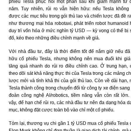
phiếu Tesla phục hồi một phần sau khi giảm mạnh từ 
năm. Tuy nhiên, rủi ro vẫn hiện hữu: nếu Tesla không 
được các mục tiêu trong gói thù lao và chiến lược đã đề 
như thương mại hóa robotaxi, phát triển robot humanoid 
duy trì vốn hóa ở mức nghìn tỷ USD — kỳ vọng có thể bị 
đổ, kéo theo những điều chỉnh mạnh về giá.
Với nhà đầu tư, đây là thời điểm tốt để nắm giữ nếu đã
hữu cổ phiếu Tesla, nhưng không nên mua đuổi khi giá
tăng quá nhanh do rủi ro điều chỉnh cao. Ở trung hạn, 
theo dõi sát khả năng thực thi của Tesla trong các mảng c
lược mới và tính khả thi của gói thù lao. Còn về dài hạn,
Tesla thành công trong chuyển đổi từ công ty xe điện sang
đoàn công nghệ AI/robotics, tiềm năng vẫn còn rất lớn.
vậy, để hạn chế rủi ro, các nhà đầu tư nên đa dạng hóa d
mục, không đặt cược toàn bộ vào chỉ một cổ phiếu.
Tóm lại, thương vụ chi gần 1 tỷ USD mua cổ phiếu Tesla 
Elon Musk không chỉ đơn thuần là giao dịch tài chính, mà