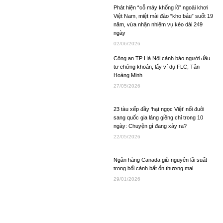
Phát hiện “cỗ máy khổng lồ” ngoài khơi
Việt Nam, miệt mài đào “kho báu” suốt 19
năm, vừa nhận nhiệm vụ kéo dài 249
ngày
02/06/2026
Công an TP Hà Nội cảnh báo người đầu
tư chứng khoán, lấy ví dụ FLC, Tân
Hoàng Minh
27/05/2026
23 tàu xếp đầy ‘hạt ngọc Việt’ nối đuôi
sang quốc gia láng giềng chỉ trong 10
ngày: Chuyện gì đang xảy ra?
22/05/2026
Ngân hàng Canada giữ nguyên lãi suất
trong bối cảnh bất ổn thương mại
29/01/2026
Ông Trump ký sắc lệnh tạo khung pháp
lý quốc gia về AI