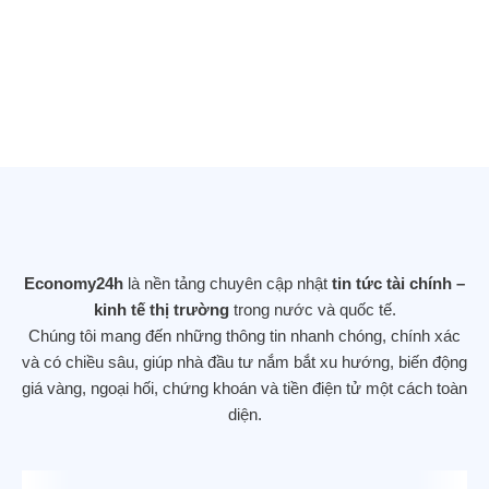
mạnh nghiên cứu AI (trí tuệ nhân tạo) sử
dụng dữ liệu của chính phủ
25/11/2025
DOW JONES LẬP KỶ LỤC MỚI SAU
KHI TĂNG GẦN 560 ĐIỂM – NHÀ ĐẦU
TƯ DỊCH CHUYỂN KHỎI CỔ PHIẾU
CÔNG NGHỆ
Economy24h
là nền tảng chuyên cập nhật
tin tức tài chính –
12/11/2025
kinh tế thị trường
trong nước và quốc tế.
Chúng tôi mang đến những thông tin nhanh chóng, chính xác
và có chiều sâu, giúp nhà đầu tư nắm bắt xu hướng, biến động
giá vàng, ngoại hối, chứng khoán và tiền điện tử một cách toàn
diện.
Hợp đồng tương lai phố Wall ổn định, tập
trung vào kết thúc đóng cửa chính phủ