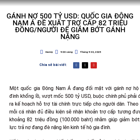
GÁNH NỢ 500 TỶ USD: QUỐC GIA ĐÔNG
NAM Á ĐỀ XUẤT TRỢ CẤP 82 TRIỆU
ĐỒNG/NGƯỜI ĐỂ GIẢM BỚT GÁNH
NẶNG
Hanny
9:00 sáng
Tháng 9 30, 2025
Chia sẻ bài viết:
Một quốc gia Đông Nam Á đang đối mặt với gánh nợ hộ 
đình khổng lồ, vượt mốc 500 tỷ USD, buộc chính phủ phải 
ra kế hoạch hỗ trợ tài chính trực tiếp cho người dân. Theo
mỗi cá nhân đủ điều kiện sẽ nhận khoản trợ cấp tương đư
khoảng 82 triệu đồng (100.000 baht) nhằm giúp giảm bớt
lực trả nợ đang đè nặng lên kinh tế hộ gia đình.