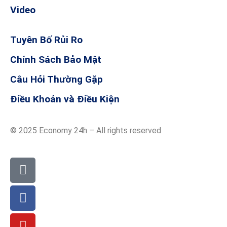
Video
Hé lộ yếu tố mới thổi giá vàng mạnh:
Tuyên Bố Rủi Ro
Nhật Bản công khai “siêu mỏ” đất
hiếm 16 triệu tấn – Trung Quốc
hưởng ứng ra sao?
Chính Sách Bảo Mật
20/10/2025
Câu Hỏi Thường Gặp
Điều Khoản và Điều Kiện
© 2025 Economy 24h – All rights reserved
Ông Trump và ông Putin dự kiến gặp
mặt tại Budapest: Cơ hội hòa bình hay
màn đấu trí chính trị?
17/10/2025