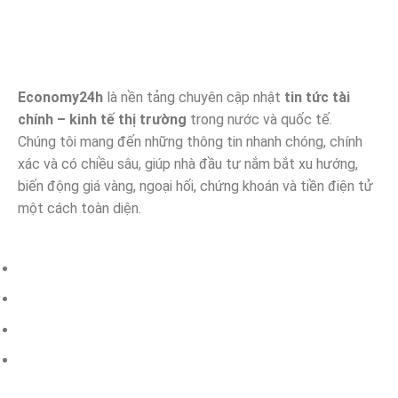
DOW JONES LẬP KỶ LỤC MỚI SAU KHI
TĂNG GẦN 560 ĐIỂM – NHÀ ĐẦU TƯ
DỊCH CHUYỂN KHỎI CỔ PHIẾU CÔNG
Economy24h
là nền tảng chuyên cập nhật
tin tức tài
NGHỆ
chính – kinh tế thị trường
trong nước và quốc tế.
12/11/2025
Chúng tôi mang đến những thông tin nhanh chóng, chính
xác và có chiều sâu, giúp nhà đầu tư nắm bắt xu hướng,
biến động giá vàng, ngoại hối, chứng khoán và tiền điện tử
một cách toàn diện.
Hợp đồng tương lai phố Wall ổn định,
tập trung vào kết thúc đóng cửa chính
phủ
11/11/2025