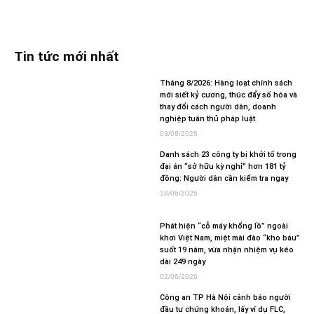
Tin tức mới nhất
Tháng 8/2026: Hàng loạt chính sách
mới siết kỷ cương, thúc đẩy số hóa và
thay đổi cách người dân, doanh
nghiệp tuân thủ pháp luật
03/08/2026
Danh sách 23 công ty bị khởi tố trong
đại án “sở hữu kỳ nghỉ” hơn 181 tỷ
đồng: Người dân cần kiểm tra ngay
18/06/2026
Phát hiện “cỗ máy khổng lồ” ngoài
khơi Việt Nam, miệt mài đào “kho báu”
suốt 19 năm, vừa nhận nhiệm vụ kéo
dài 249 ngày
02/06/2026
Công an TP Hà Nội cảnh báo người
đầu tư chứng khoán, lấy ví dụ FLC,