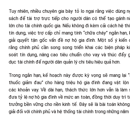
Tuy nhiên, nhiều chuyên gia bày tỏ lo ngại rằng việc dùng 
sách để tài trợ trực tiếp cho người dân có thể tạo gánh 
lớn cho tài chính quốc gia. Nếu không đi kèm cải cách hệ t
tín dụng, việc trợ cấp chỉ mang tính “chữa cháy” ngắn hạn,
giải quyết tận gốc vấn đề nợ hộ gia đình. Một số ý kiến 
rằng chính phủ cần song song triển khai các biện pháp k
soát tín dụng, nâng cao tiêu chuẩn cho vay và thúc đẩy g
dục tài chính để người dân quản lý chi tiêu hiệu quả hơn.
Trong ngắn hạn, kế hoạch này được kỳ vọng sẽ mang lại “l
thuốc giảm đau” cho hàng triệu hộ gia đình đang vật lộn 
các khoản vay. Về dài hạn, thách thức lớn hơn vẫn là làm
đưa tỷ lệ nợ hộ gia đình về mức an toàn, đồng thời duy trì 
trưởng bền vững cho nền kinh tế. Đây sẽ là bài toán khôn
giải đối với chính phủ và hệ thống tài chính trong những năm 