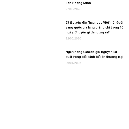
Tân Hoàng Minh
27/05/2026
23 tàu xếp đầy ‘hạt ngọc Việt’ nối đuôi
sang quốc gia láng giềng chỉ trong 10
ngày: Chuyện gì đang xảy ra?
22/05/2026
Ngân hàng Canada giữ nguyên lãi
suất trong bối cảnh bất ổn thương mại
29/01/2026
Ông Trump ký sắc lệnh tạo khung
pháp lý quốc gia về AI
12/12/2025