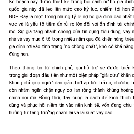
Kế hoạch này được thiết kế trong bối cảnh nợ hộ gia đình
quốc gia này đã leo lên mức cao kỷ lục, chiếm tới hơn 
GDP. Đây là một trong những tỷ lệ nợ hộ gia đình cao nhất
vực và là yếu tố tiềm ẩn rủi ro lớn đối với ổn định tài chín
mô. Sự gia tăng nhanh chóng của tín dụng tiêu dùng, vay 
nhà và vay mua ô tô trong nhiều năm qua đã khiến hàng triệ
gia đình rơi vào tình trạng “nợ chồng chất”, khó có khả năng
đúng hạn.
Theo thông tin từ chính phủ, gói hỗ trợ sẽ được triển k
trong giai đoạn đầu tiên như một biện pháp “giải cứu” khẩn 
Không chỉ giúp người dân giảm bớt áp lực trả nợ, chương t
còn nhằm ngăn chặn nguy cơ lan rộng thành khủng hoảng 
chính nội địa. Đồng thời, đây cũng là cách để kích thích 
dùng và phục hồi niềm tin vào nền kinh tế, vốn đang chịu
hưởng từ tăng trưởng chậm lại và lãi suất vay cao.