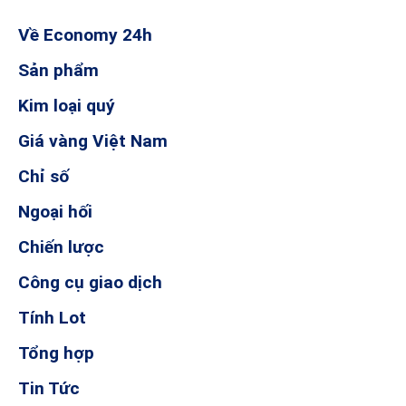
Về Economy 24h
Cập nhật BCTC quý 3/2025 – Sáng
Sản phẩm
24/10: Doanh nghiệp ngành điện đầu
tiên báo lãi trên 1.000 tỷ, doanh
nghiệp bất động sản tiên phong báo
Kim loại quý
lỗ
24/10/2025
Giá vàng Việt Nam
Chỉ số
Ngoại hối
Chiến lược
Liệu Việt Nam có thể phá vỡ thế độc
quyền đất hiếm của Trung Quốc?
Công cụ giao dịch
23/10/2025
Tính Lot
Tổng hợp
Tin Tức