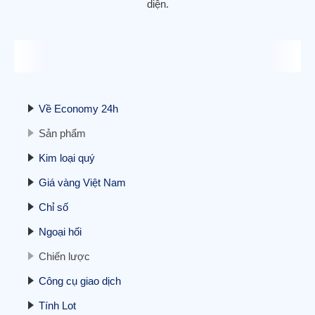
diện.
Hợp đồng tương lai phố Wall ổn định, tập
trung vào kết thúc đóng cửa chính phủ
11/11/2025
Về Economy 24h
Sản phẩm
Kim loại quý
Giá vàng Việt Nam
Cập nhật BCTC quý 3/2025 – Sáng
Chỉ số
24/10: Doanh nghiệp ngành điện đầu tiên
báo lãi trên 1.000 tỷ, doanh nghiệp bất
Ngoại hối
động sản tiên phong báo lỗ
24/10/2025
Chiến lược
Công cụ giao dịch
Tính Lot