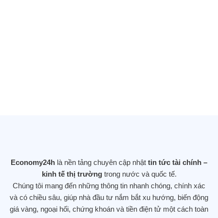
Tổng thống Donald Trump vừa ký một
sắc lệnh hành pháp quan trọng đẩy
mạnh nghiên cứu AI (trí tuệ nhân tạo) sử
dụng dữ liệu của chính phủ
25/11/2025
DOW JONES LẬP KỶ LỤC MỚI SAU
KHI TĂNG GẦN 560 ĐIỂM – NHÀ ĐẦU
TƯ DỊCH CHUYỂN KHỎI CỔ PHIẾU
Economy24h
là nền tảng chuyên cập nhật
tin tức tài chính –
CÔNG NGHỆ
kinh tế thị trường
trong nước và quốc tế.
12/11/2025
Chúng tôi mang đến những thông tin nhanh chóng, chính xác
và có chiều sâu, giúp nhà đầu tư nắm bắt xu hướng, biến động
giá vàng, ngoại hối, chứng khoán và tiền điện tử một cách toàn