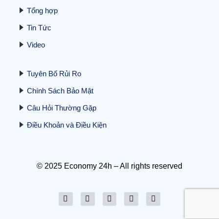
Tổng hợp
Tin Tức
Liệu Việt Nam có thể phá vỡ thế độc
quyền đất hiếm của Trung Quốc?
Video
23/10/2025
Tuyên Bố Rủi Ro
Chính Sách Bảo Mật
Câu Hỏi Thường Gặp
Điều Khoản và Điều Kiện
Hé lộ yếu tố mới thổi giá vàng mạnh:
Nhật Bản công khai “siêu mỏ” đất hiếm
16 triệu tấn – Trung Quốc hưởng ứng ra
sao?
© 2025 Economy 24h – All rights reserved
20/10/2025