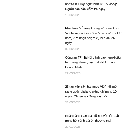
án “sở hữu kỳ nghỉ” hơn 181 tỷ đồng:
Người dân cần kiểm tra ngay
18/06/2026
Phát hiện “cỗ máy khổng lồ” ngoài khơi
Việt Nam, miệt mài đào “kho báu” suốt 19
năm, vừa nhận nhiệm vụ kéo dài 249
ngày
02/06/2026
Công an TP Hà Nội cảnh báo người đầu
tư chứng khoán, lấy ví dụ FLC, Tân
Hoàng Minh
27/05/2026
23 tàu xếp đầy ‘hạt ngọc Việt’ nối đuôi
sang quốc gia láng giềng chỉ trong 10
ngày: Chuyện gì đang xảy ra?
22/05/2026
Ngân hàng Canada giữ nguyên lãi suất
trong bối cảnh bất ổn thương mại
29/01/2026