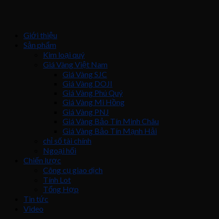
Giới thiệu
Sản phẩm
Kim loại quý
Giá Vàng Việt Nam
Giá Vàng SJC
Giá Vàng DOJI
Giá Vàng Phú Quý
Giá Vàng Mi Hồng
Giá Vàng PNJ
Giá Vàng Bảo Tín Minh Châu
Giá Vàng Bảo Tín Mạnh Hải
chỉ số tài chính
Ngoại hối
Chiến lược
Công cụ giao dịch
Tính Lot
Tổng Hợp
Tin tức
Video