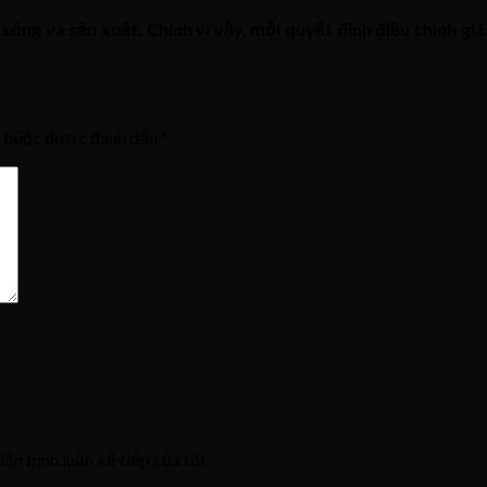
sống và sản xuất. Chính vì vậy, mỗi quyết định điều chỉnh gi
t buộc được đánh dấu
*
lần bình luận kế tiếp của tôi.