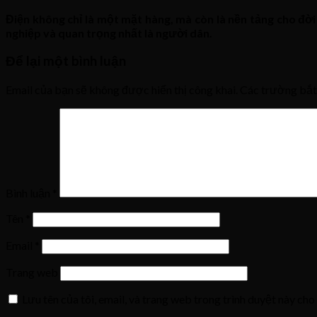
Điện không chỉ là một mặt hàng, mà còn là nền tảng cho đời 
nghiệp và quan trọng nhất là người dân.
Để lại một bình luận
Email của bạn sẽ không được hiển thị công khai.
Các trường bắ
Bình luận
*
Tên
*
Email
*
Trang web
Lưu tên của tôi, email, và trang web trong trình duyệt này cho 