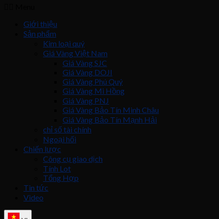
Menu
Giới thiệu
Sản phẩm
Kim loại quý
Giá Vàng Việt Nam
Giá Vàng SJC
Giá Vàng DOJI
Giá Vàng Phú Quý
Giá Vàng Mi Hồng
Giá Vàng PNJ
Giá Vàng Bảo Tín Minh Châu
Giá Vàng Bảo Tín Mạnh Hải
chỉ số tài chính
Ngoại hối
Chiến lược
Công cụ giao dịch
Tính Lot
Tổng Hợp
Tin tức
Video