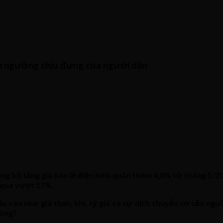
nh ngưỡng chịu đựng của người dân
g bố tăng giá bán lẻ điện bình quân thêm 4,8% từ tháng 5/2025
 qua vượt 17%.
ầu vào như giá than, khí, tỷ giá và sự dịch chuyển cơ cấu nguồ
hông?