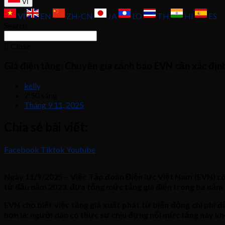
VI
VI
EN
ZH-CN
JA
LO
TH
HI
ES
Search
Close
Giá điện tăng: Chuyên gia cảnh báo EVN cần xác đị
kelly
7:50 sáng
Tháng 9 11, 2025
Chia sẻ bài viết:
Facebook
Tiktok
Youtube
Ngày 11/9/2025 – Việc Tập đoàn Điện lực Việt Nam (EVN) côn
từ đầu năm 2023, đưa tổng mức tăng giá điện trong ba năm
EVN cho biết việc tăng giá xuất phát từ biến động chi phí đ
hơn là: người dân có thực sự chịu đựng nổi mức tăng này k