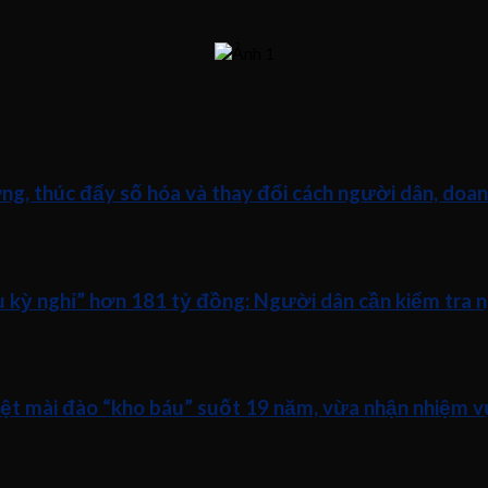
ng, thúc đẩy số hóa và thay đổi cách người dân, doan
ữu kỳ nghỉ” hơn 181 tỷ đồng: Người dân cần kiểm tra 
iệt mài đào “kho báu” suốt 19 năm, vừa nhận nhiệm v