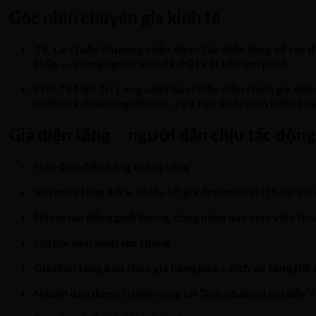
Góc nhìn chuyên gia kinh tế
TS. Lê Quốc Phương nhận định: Giá điện tăng sẽ tác độ
thấp – những người vốn đã chật vật với lạm phát.
PGS.TS Ngô Trí Long cảnh báo: Việc điều chỉnh giá điện
xuất của doanh nghiệp lên, vừa tạo áp lực lên kiểm soá
Giá điện tăng – người dân chịu tác động
Hóa đơn điện hàng tháng tăng
Với mức tăng 4,8%, nhiều hộ gia đình phải chi thêm và
Nhóm lao động phổ thông, công nhân hay sinh viên thuê
Chi phí sinh hoạt leo thang
Giá điện tăng kéo theo giá hàng hóa – dịch vụ tăng (từ
Người dân đứng trước nguy cơ “lạm phát chi phí đẩy” l