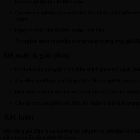
Doanh nghiệp bị siết lợi nhuận
Các doanh nghiệp sản xuất tiêu thụ nhiều điện (dệt may
thêm.
Nguy cơ mất cân đối thu nhập – chi tiêu
Trong bối cảnh thu nhập không tăng tương ứng, giá điệ
Đề xuất & giải pháp
EVN cần xây dựng lộ trình điều chỉnh giá minh bạch, dài 
Xác định ngưỡng chịu đựng thực tế của người dân và do
Nhà nước cần có cơ chế hỗ trợ nhóm yếu thế (hộ nghèo,
Cần có cơ quan giám sát độc lập nhằm tránh tình trạng
Kết luận
Việc tăng giá điện là xu hướng tất yếu khi chi phí đầu vào 
niềm tin và ổn định kinh tế vĩ mô.