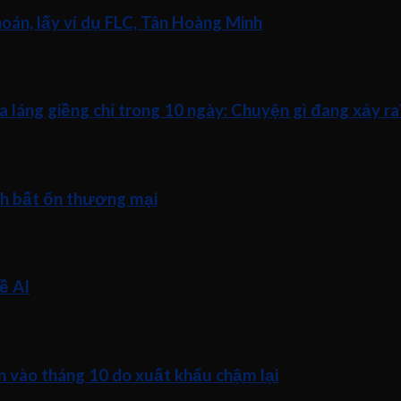
án, lấy ví dụ FLC, Tân Hoàng Minh
a láng giềng chỉ trong 10 ngày: Chuyện gì đang xảy ra
nh bất ổn thương mại
ề AI
n vào tháng 10 do xuất khẩu chậm lại