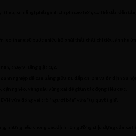
, thép, xi măng) phải gánh chi phí cao hơn, có thể dẫn đến tă
n leo thang sẽ buộc nhiều hộ phải thắt chặt chi tiêu, ảnh hưở
hạn, thay vì tăng giật cục.
anh nghiệp để cân bằng giữa bù đắp chi phí và ổn định xã hội
 cận nghèo, vùng sâu vùng xa) để giảm tác động tiêu cực.
 EVN vừa đóng vai trò “người bán” vừa “tự quyết giá”.
tăng, nhưng nếu không xác định rõ ngưỡng chịu đựng của xã hộ