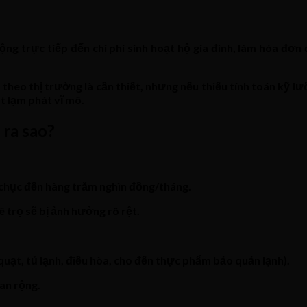
ng trực tiếp đến chi phí sinh hoạt hộ gia đình, làm hóa đơn
 theo thị trường là cần thiết, nhưng nếu thiếu tính toán kỹ l
t lạm phát vĩ mô.
 ra sao?
i chục đến hàng trăm nghìn đồng/tháng.
 trọ sẽ bị ảnh hưởng rõ rệt.
 quạt, tủ lạnh, điều hòa, cho đến thực phẩm bảo quản lạnh).
an rộng.