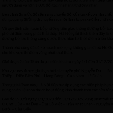
người dùng và hơn 1.000 đối tác nhà hàng/thương nhân.
Bên cạnh đó mức độ sẵn sàng chuyển đổi của tài xế còn hạn chế. 
dụng, quãng đường di chuyển sau mỗi lần sạc pin xe điện chưa cao, 
Về quy định cấm toàn bộ phương tiện giao thông đường bộ (bao g
phố thí điểm vùng phát thải thấp, Hà Nội giải thích thêm đây l
đường bộ lưu thông cũng được thực hiện từ thời điểm triển khai
Thành phố cũng đã có kế hoạch mở rộng không gian đi bộ Hồ Gư
cho khu vực thí điểm vùng phát thải thấp.
Giai đoạn 2 của đề án được triển khai từ ngày 1/1 đến 31/12/
Khu vực này được giới hạn bởi các tuyến phố Nguyễn Du – Hàn
Thiệp – Điện Biên Phủ – Hàng Bông – Cửa Nam – Lê Duẩn.
Trong giai đoạn này, Hà Nội tiếp tục áp dụng các biện pháp hạn 
dụng nhiên liệu hóa thạch hoạt động kinh doanh trên các nền tảng 
Giai đoạn 3, từ ngày 1/1/2028 đến 31/12/2029, vùng phát thải 
Ô Chợ Dừa – Xã Đàn – Đại Cồ Việt – Trần Khát Chân – Nguyễn 
Bưởi – Cầu Giấy.