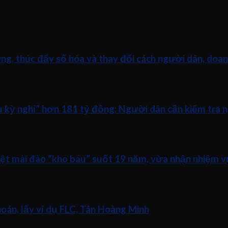
ng, thúc đẩy số hóa và thay đổi cách người dân, doan
ữu kỳ nghỉ” hơn 181 tỷ đồng: Người dân cần kiểm tra 
iệt mài đào “kho báu” suốt 19 năm, vừa nhận nhiệm v
án, lấy ví dụ FLC, Tân Hoàng Minh