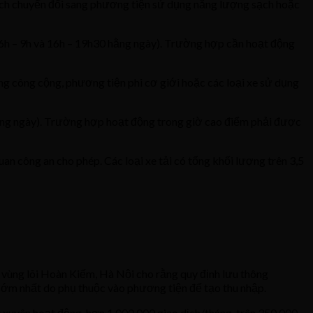
khích chuyển đổi sang phương tiện sử dụng năng lượng sạch hoặc
từ 6h – 9h và 16h – 19h30 hằng ngày). Trường hợp cần hoạt động
g công cộng, phương tiện phi cơ giới hoặc các loại xe sử dụng
 hằng ngày). Trường hợp hoạt động trong giờ cao điểm phải được
an công an cho phép. Các loại xe tải có tổng khối lượng trên 3,5
i vùng lõi Hoàn Kiếm, Hà Nội cho rằng quy định lưu thông
 sớm nhất do phụ thuộc vào phương tiện để tạo thu nhập.
xuyên hoạt động, hơn 1.000.000 giao dịch/tháng, trên 350.000