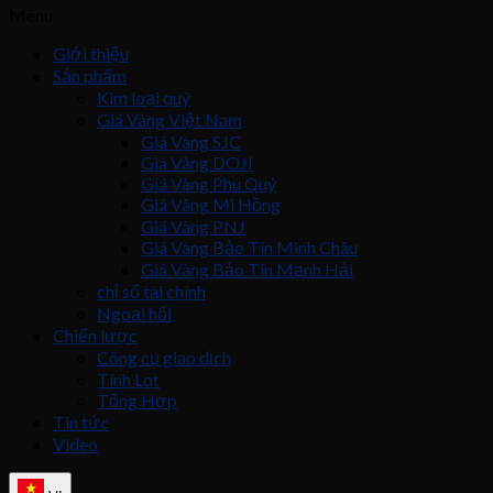
Menu
Giới thiệu
Sản phẩm
Kim loại quý
Giá Vàng Việt Nam
Giá Vàng SJC
Giá Vàng DOJI
Giá Vàng Phú Quý
Giá Vàng Mi Hồng
Giá Vàng PNJ
Giá Vàng Bảo Tín Minh Châu
Giá Vàng Bảo Tín Mạnh Hải
chỉ số tài chính
Ngoại hối
Chiến lược
Công cụ giao dịch
Tính Lot
Tổng Hợp
Tin tức
Video