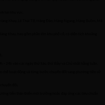
nh hai khu vực.
n, Hàng Khay, Lê Thái Tổ, Hàng Đào, Hàng Ngang, Hàng Buồm, Mã
àng Khay, bao gồm phần lớn khu phố cổ, có diện tích khoảng
1,
h – 24h vào các ngày thứ Sáu, thứ Bảy và Chủ nhật hằng tuần.
 hạn chế hoạt động và từng bước chuyển đổi sang phương tiện sử
 chuyển đổi.
hương tiện thân thiện môi trường hoặc đáp ứng các tiêu chuẩn