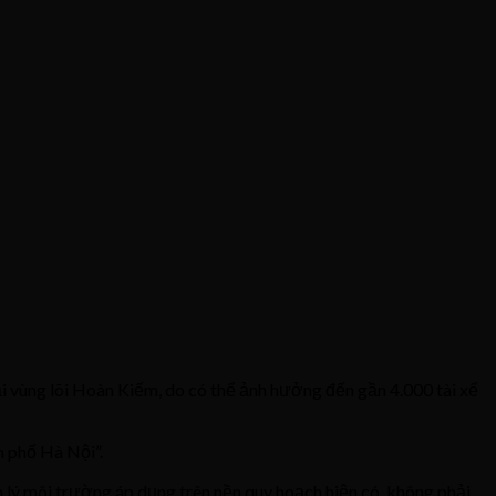
i vùng lõi Hoàn Kiếm, do có thể ảnh hưởng đến gần 4.000 tài xế
h phố Hà Nội”.
 lý môi trường áp dụng trên nền quy hoạch hiện có, không phải