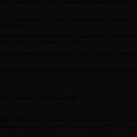
 xe buýt và xe đưa đón cán bộ, công nhân viên, thành phố khuyến 
 cán bộ, công nhân viên, sẽ bị cấm lưu thông trong giờ cao điểm (
ằng văn bản.
-up) được khuyến khích chuyển sang sử dụng phương tiện giao thôn
đáp ứng tiêu chuẩn khí thải mức 4 trở lên.
ợc phép lưu thông ngoài giờ cao điểm (từ 6h – 9h và 16h – 19h30
giờ từ 21h – 6h hôm sau; ngoài thời gian này cũng phải được cơ qu
đai 1, thành phố Hà Nội”. Đồ họa: Kiều Tú
ạt động” đối với xe máy chạy xăng kinh doanh từ ngày 1/7/2026 tạ
nền tảng công nghệ. Đây là nhóm chịu tác động xã hội trực tiếp và
hu vực 1, tác động có thể ảnh hưởng đến gần 4.000 tài xế thường 