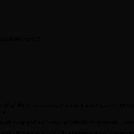
Hoàn Kiếm từ 1/7
ạt động” đối với xe máy chạy xăng kinh doanh từ ngày 1/7/2026 tạ
háng…
uyết thông qua Đề án “Vùng phát thải thấp trong vành đai 1, thàn
 thải thấp trong Vành đai 1 chỉ là một trong những công cụ quản