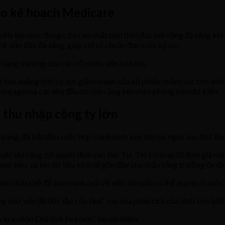
do kế hoạch Medicare
4% lên mức đóng cửa cao nhất mọi thời đại, mở rộng đà tăng khi c
hệ dẫn đầu đà tăng, giúp chỉ số chuẩn đạt mức kỷ lục.
 tăng trưởng của các cổ phiếu vốn hóa lớn.
 kéo xuống bởi sự sụt giảm mạnh của cổ phiếu chăm sóc sức khỏe
vantage mà các nhà đầu tư cho rằng kém hào phóng hơn dự kiến.
 thu nhập công ty lớn
 bang, đã bắt đầu cuộc họp chính sách kéo dài hai ngày vào thứ Ba.
uất khi công bố quyết định vào thứ Tư. Thị trường đã định giá mộ
ục tiêu, và khi dữ liệu kinh tế gần đây cho thấy tăng trưởng ổn đị
i chặt chẽ để tìm manh mối về việc lãi suất có thể duy trì ở mức h
ng như vấn đề độc lập của Fed,” các nhà phân tích của ING cho biế
lựa chọn Chủ tịch Fed mới,” họ nói thêm.