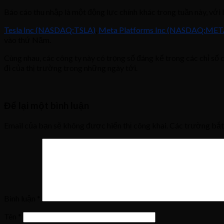
Báo cáo thu nhập là một động lực chính khác trong tuần này, với
Tesla Inc (NASDAQ:TSLA)
,
Meta Platforms Inc (NASDAQ:MET
vào thứ Năm.
Cùng nhau, các công ty này có trọng số đáng kể trong các chỉ số 
đi của thị trường trong những ngày tới.
Để lại một bình luận
Email của bạn sẽ không được hiển thị công khai.
Các trường bắ
Bình luận
*
Tên
*