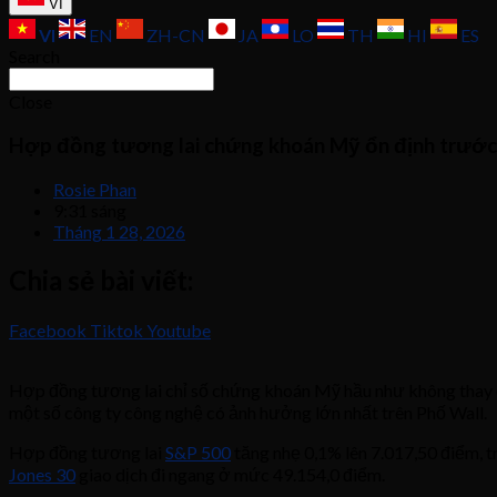
VI
VI
EN
ZH-CN
JA
LO
TH
HI
ES
Search
Close
Hợp đồng tương lai chứng khoán Mỹ ổn định trước q
Rosie Phan
9:31 sáng
Tháng 1 28, 2026
Chia sẻ bài viết:
Facebook
Tiktok
Youtube
Hợp đồng tương lai chỉ số chứng khoán Mỹ hầu như không thay đổi
một số công ty công nghệ có ảnh hưởng lớn nhất trên Phố Wall.
Hợp đồng tương lai
S&P 500
tăng nhẹ 0,1% lên 7.017,50 điểm, 
Jones 30
giao dịch đi ngang ở mức 49.154,0 điểm.