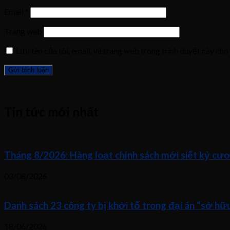
Email
*
Trang web
Lưu tên của tôi, email, và trang web trong trình duyệt này cho 
Tin tức mới nhất
Tháng 8/2026: Hàng loạt chính sách mới siết kỷ cươ
03/08/2026
Danh sách 23 công ty bị khởi tố trong đại án “sở h
18/06/2026