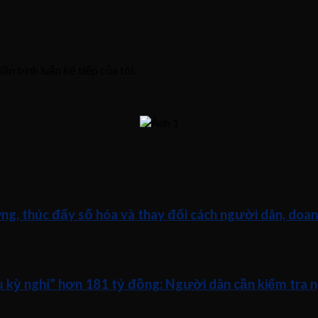
lần bình luận kế tiếp của tôi.
ng, thúc đẩy số hóa và thay đổi cách người dân, doan
ữu kỳ nghỉ” hơn 181 tỷ đồng: Người dân cần kiểm tra 