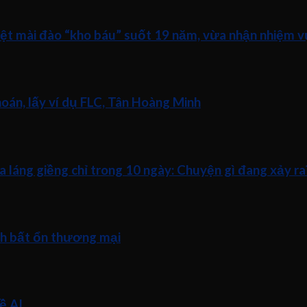
iệt mài đào “kho báu” suốt 19 năm, vừa nhận nhiệm v
án, lấy ví dụ FLC, Tân Hoàng Minh
a láng giềng chỉ trong 10 ngày: Chuyện gì đang xảy ra
nh bất ổn thương mại
ề AI