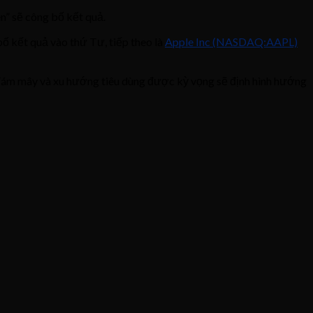
n” sẽ công bố kết quả.
ố kết quả vào thứ Tư, tiếp theo là
Apple Inc (NASDAQ:AAPL)
cầu đám mây và xu hướng tiêu dùng được kỳ vọng sẽ định hình hướng