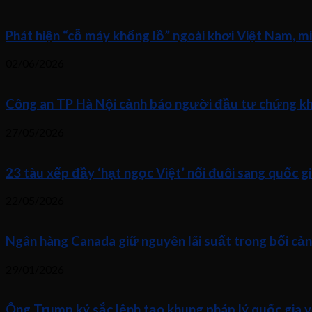
Phát hiện “cỗ máy khổng lồ” ngoài khơi Việt Nam, m
02/06/2026
Công an TP Hà Nội cảnh báo người đầu tư chứng kho
27/05/2026
23 tàu xếp đầy ‘hạt ngọc Việt’ nối đuôi sang quốc gi
22/05/2026
Ngân hàng Canada giữ nguyên lãi suất trong bối cả
29/01/2026
Ông Trump ký sắc lệnh tạo khung pháp lý quốc gia v