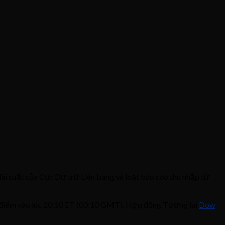
ãi suất của Cục Dự trữ Liên bang và loạt báo cáo thu nhập từ
 điểm vào lúc 20:10 ET (00:10 GMT). Hợp đồng Tương lai
Dow