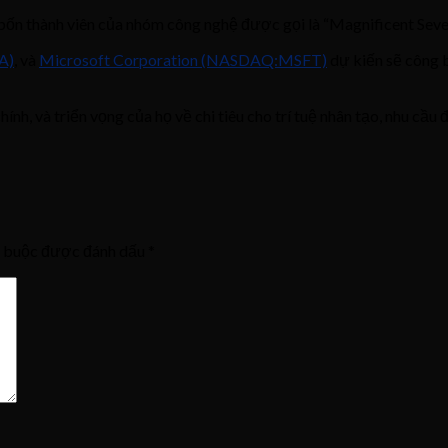
 bốn thành viên của nhóm công nghệ được gọi là “Magnificent Seve
A)
, và
Microsoft Corporation (NASDAQ:MSFT)
dự kiến sẽ công b
chính, và triển vọng của họ về chi tiêu cho trí tuệ nhân tạo, nhu 
t buộc được đánh dấu
*