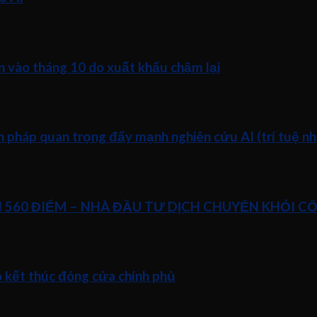
n vào tháng 10 do xuất khẩu chậm lại
pháp quan trọng đẩy mạnh nghiên cứu AI (trí tuệ nhâ
N 560 ĐIỂM – NHÀ ĐẦU TƯ DỊCH CHUYỂN KHỎI C
o kết thúc đóng cửa chính phủ