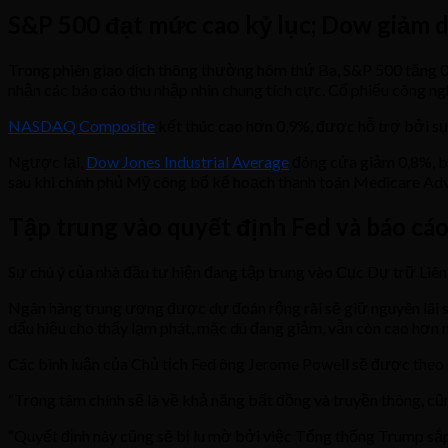
S&P 500 đạt mức cao kỷ lục; Dow giảm 
Trong phiên giao dịch thông thường hôm thứ Ba, S&P 500 tăng 0,
nhận các báo cáo thu nhập nhìn chung tích cực. Cổ phiếu công ng
NASDAQ Composite
kết thúc cao hơn 0,9%, được hỗ trợ bởi sự
Ngược lại,
Dow Jones Industrial Average
đóng cửa giảm 0,8%, bị
sau khi chính phủ Mỹ công bố kế hoạch thanh toán Medicare Ad
Tập trung vào quyết định Fed và báo cáo
Sự chú ý của nhà đầu tư hiện đang tập trung vào Cục Dự trữ Liên
Ngân hàng trung ương được dự đoán rộng rãi sẽ giữ nguyên lãi s
dấu hiệu cho thấy lạm phát, mặc dù đang giảm, vẫn còn cao hơn m
Các bình luận của Chủ tịch Fed ông Jerome Powell sẽ được theo dõ
“Trọng tâm chính sẽ là về khả năng bất đồng và truyền thông, cũ
“Quyết định này cũng sẽ bị lu mờ bởi việc Tổng thống Trump sắp 