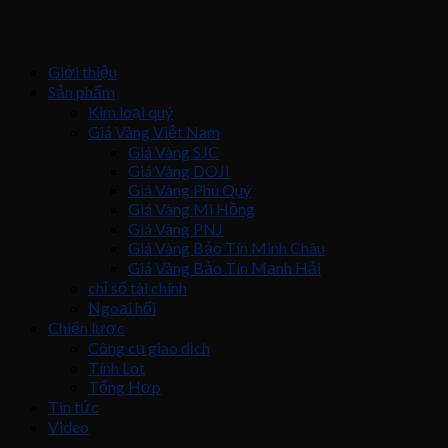
Giới thiệu
Sản phẩm
Kim loại quý
Giá Vàng Việt Nam
Giá Vàng SJC
Giá Vàng DOJI
Giá Vàng Phú Quý
Giá Vàng Mi Hồng
Giá Vàng PNJ
Giá Vàng Bảo Tín Minh Châu
Giá Vàng Bảo Tín Mạnh Hải
chỉ số tài chính
Ngoại hối
Chiến lược
Công cụ giao dịch
Tính Lot
Tổng Hợp
Tin tức
Video