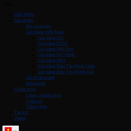
Menu
Giới thiệu
Sản phẩm
Kim loại quý
Giá Vàng Việt Nam
Giá Vàng SJC
Giá Vàng DOJI
Giá Vàng Phú Quý
Giá Vàng Mi Hồng
Giá Vàng PNJ
Giá Vàng Bảo Tín Minh Châu
Giá Vàng Bảo Tín Mạnh Hải
chỉ số tài chính
Ngoại hối
Chiến lược
Công cụ giao dịch
Tính Lot
Tổng Hợp
Tin tức
Video