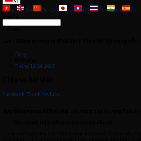
VI
VI
EN
ZH-CN
JA
LO
TH
HI
ES
Search
Close
Hợp đồng tương lai Phố Wall tăng khi kỳ vọng cắt l
Fairy
8:58 sáng
Tháng 11 24, 2025
Chia sẻ bài viết:
Facebook
Tiktok
Youtube
Hợp đồng tương lai Phố Wall bật mạnh nhờ kỳ vọng Fed cắt l
Bức tranh thị trường và tâm lý nhà đầu tư
Trong phiên gần đây, hợp đồng tương lai các chỉ số chính của Ph
kỳ vọng vào khả năng
Cục Dự trữ Liên bang Mỹ (Fed)
sẽ cắt lã