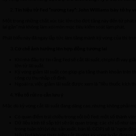
Tín hiệu từ Fed “nương tay”: John Williams bày tỏ hy 
Một trong những chất xúc tác lớn cho đợt tăng này đến từ phát
lai gần” mà không làm xói mòn mục tiêu kiểm soát lạm phát.
Phát biểu này đã ngay lập tức làm tăng mạnh kỳ vọng của thị t
Cơ chế ảnh hưởng lên hợp đồng tương lai
Khi nhà đầu tư tin rằng Fed sẽ cắt lãi suất, chi phí đi vay
lớn từ lãi suất.
Kỳ vọng giảm lãi suất còn giúp gia tăng thanh khoản trên 
công cụ thu nhập cố định.
Ngoài ra, việc giảm lãi suất được xem là “liều thuốc kích t
Yếu tố rủi ro cần lưu ý
Mặc dù kỳ vọng cắt lãi suất đang dâng cao, nhưng không phải mọ
Có quan điểm trái chiều trong nội bộ Fed: một số thành viên
Dữ liệu kinh tế sắp tới sẽ rất quan trọng: các chỉ số như lạ
trong tuần tới (ví dụ: sản xuất, bán lẻ, GDP) sẽ là “ngọn đ
Nếu Fed không thực hiện cắt lãi như kỳ vọng hoặc đưa ra t