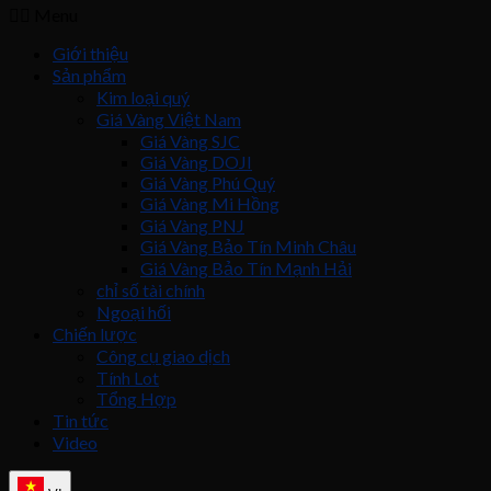
Menu
Giới thiệu
Sản phẩm
Kim loại quý
Giá Vàng Việt Nam
Giá Vàng SJC
Giá Vàng DOJI
Giá Vàng Phú Quý
Giá Vàng Mi Hồng
Giá Vàng PNJ
Giá Vàng Bảo Tín Minh Châu
Giá Vàng Bảo Tín Mạnh Hải
chỉ số tài chính
Ngoại hối
Chiến lược
Công cụ giao dịch
Tính Lot
Tổng Hợp
Tin tức
Video