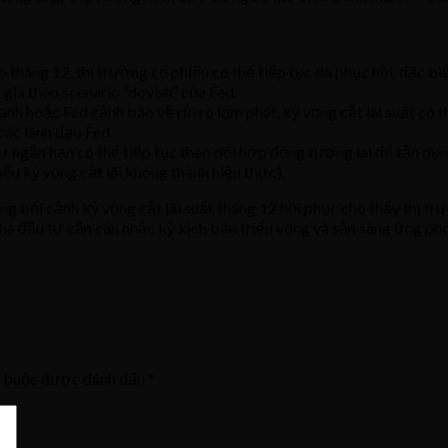
o tháng 12, thị trường cổ phiếu có thể tiếp tục đà phục hồi, đặc 
 giá theo scenario “dovish” của Fed.
ạnh hoặc Fed cảnh báo về rủi ro lạm phát, kỳ vọng cắt lãi suất có t
 các lãnh đạo Fed.
u tư ngắn hạn có thể tiếp tục theo dõi hợp đồng tương lai để tận d
ếu kỳ vọng cắt lãi không thành hiện thực).
ng bối cảnh kỳ vọng cắt lãi suất tháng 12 hồi phục cho thấy thị 
hà đầu tư cần cân nhắc kỹ kịch bản triển vọng và sẵn sàng ứng phó 
t buộc được đánh dấu
*