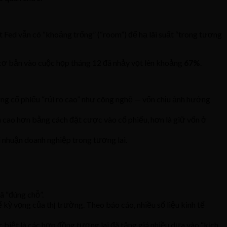
t Fed vẫn có “khoảng trống” (“room”) để hạ lãi suất “trong tương
cơ bản vào cuộc họp tháng 12 đã nhảy vọt lên khoảng
67%
.
những cổ phiếu “rủi ro cao” như công nghệ — vốn chịu ảnh hưởng
n cao hơn bằng cách đặt cược vào cổ phiếu, hơn là giữ vốn ở
ợi nhuận doanh nghiệp trong tương lai.
ã “đúng chỗ”.
ể kỳ vọng của thị trường. Theo báo cáo, nhiều số liệu kinh tế
 biệt là các hợp đồng tương lai đã tăng giá nhiều dựa vào “kịch