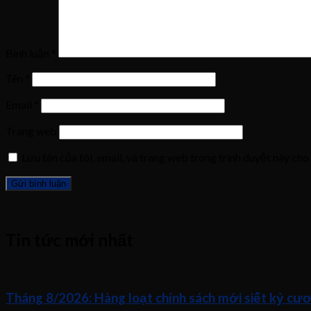
Bình luận
*
Tên
*
Email
*
Trang web
Lưu tên của tôi, email, và trang web trong trình duyệt này cho 
Tin tức mới nhất
Tháng 8/2026: Hàng loạt chính sách mới siết kỷ cươ