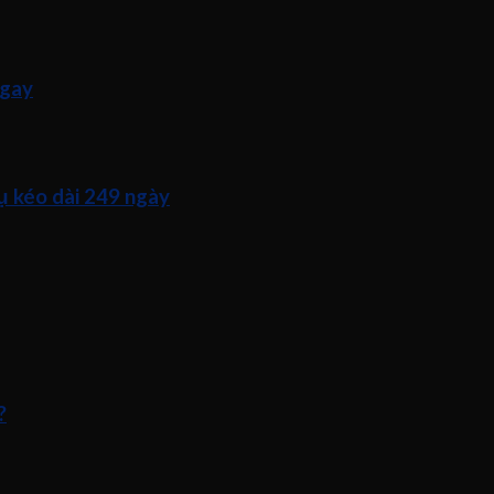
ngay
ụ kéo dài 249 ngày
?