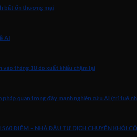
nh bất ổn thương mại
ề AI
n vào tháng 10 do xuất khẩu chậm lại
pháp quan trọng đẩy mạnh nghiên cứu AI (trí tuệ nhâ
N 560 ĐIỂM – NHÀ ĐẦU TƯ DỊCH CHUYỂN KHỎI C