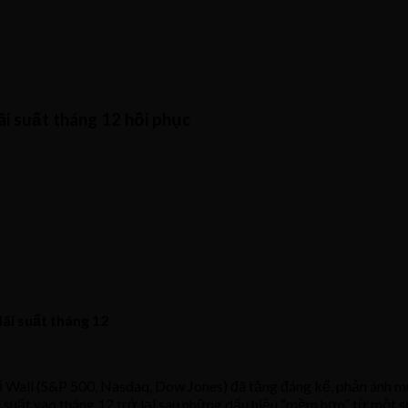
ãi suất tháng 12 hồi phục
ãi suất tháng 12
ố Wall (S&P 500, Nasdaq, Dow Jones) đã tăng đáng kể, phản ánh mộ
i suất vào tháng 12 trở lại sau những dấu hiệu “mềm hơn” từ một 