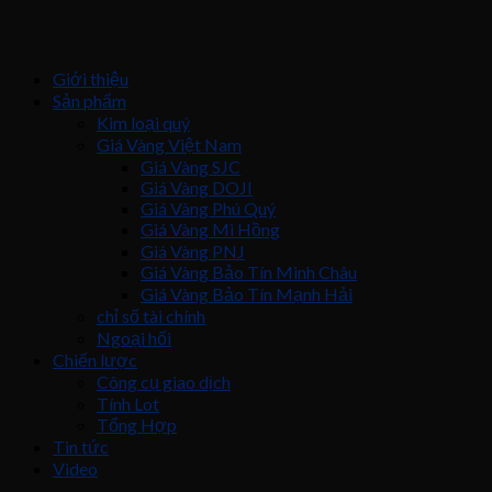
Giới thiệu
Sản phẩm
Kim loại quý
Giá Vàng Việt Nam
Giá Vàng SJC
Giá Vàng DOJI
Giá Vàng Phú Quý
Giá Vàng Mi Hồng
Giá Vàng PNJ
Giá Vàng Bảo Tín Minh Châu
Giá Vàng Bảo Tín Mạnh Hải
chỉ số tài chính
Ngoại hối
Chiến lược
Công cụ giao dịch
Tính Lot
Tổng Hợp
Tin tức
Video