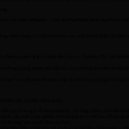
vọng
 ngôn của
John Williams – Chủ tịch Fed New York
, người cho biế
rường: theo công cụ CME FedWatch, xác suất Fed sẽ giảm 25 điểm 
 giảm, điều này làm tăng sức hấp dẫn của các cổ phiếu, đặc biệt là 
thị trường chứng khoán: nhà đầu tư có xu hướng tìm kiếm lợi nhuậ
hích nhẹ” cho nền kinh tế, giúp củng cố niềm tin vào tăng trưởng l
i thành viên Fed đều đồng thanh:
 vẫn bày tỏ lo ngại về lạm phát hoặc cho rằng chính sách hiện tại đ
m phát, sản xuất công nghiệp, chi tiêu bán lẻ có thể thay đổi đáng k
èn chỉ đường” cho quyết định của Fed.
hông điệp thận trọng hơn, thị trường có thể điều chỉnh mạnh — đặc