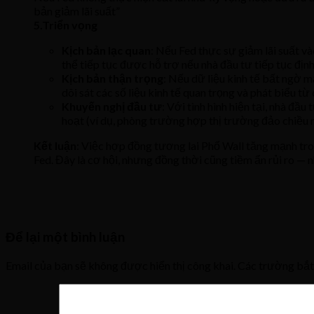
bản giảm lãi suất”
5.Triển vọng
Kịch bản lạc quan
: Nếu Fed thực sự giảm lãi suất và
thể tiếp tục được hỗ trợ nếu nhà đầu tư tiếp tục định
Kịch bản thận trọng
: Nếu dữ liệu kinh tế bất ngờ m
dõi sát các số liệu kinh tế quan trọng và phát biểu từ
Khuyến nghị đầu tư
: Với tình hình hiện tại, nhà đầ
hoạt (ví dụ, phòng trường hợp thị trường đảo chiều n
Kết luận
: Việc hợp đồng tương lai Phố Wall tăng mạnh tro
Fed. Đây là cơ hội, nhưng đồng thời cũng tiềm ẩn rủi ro — n
Để lại một bình luận
Email của bạn sẽ không được hiển thị công khai.
Các trường bắ