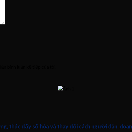
lần bình luận kế tiếp của tôi.
ng, thúc đẩy số hóa và thay đổi cách người dân, doan