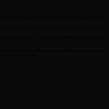
biệt là nhóm công nghệ và cổ phiếu chu kỳ. Hợp đồng tương lai có
hể bị hạ nhiệt, dẫn đến điều chỉnh tiềm năng. Nhà đầu tư nên theo
ụng xu hướng “risk-on”. Tuy nhiên, nên giữ một phần danh mục linh
trường đang đặt cược nhiều vào một bước điều chỉnh chính sách từ
nếu tình hình biến đổi.