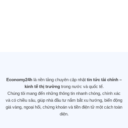
Tổng thống Donald Trump vừa ký một
sắc lệnh hành pháp quan trọng đẩy
mạnh nghiên cứu AI (trí tuệ nhân tạo) sử
dụng dữ liệu của chính phủ
25/11/2025
DOW JONES LẬP KỶ LỤC MỚI SAU
KHI TĂNG GẦN 560 ĐIỂM – NHÀ ĐẦU
TƯ DỊCH CHUYỂN KHỎI CỔ PHIẾU
Economy24h
là nền tảng chuyên cập nhật
tin tức tài chính –
CÔNG NGHỆ
kinh tế thị trường
trong nước và quốc tế.
12/11/2025
Chúng tôi mang đến những thông tin nhanh chóng, chính xác
và có chiều sâu, giúp nhà đầu tư nắm bắt xu hướng, biến động
giá vàng, ngoại hối, chứng khoán và tiền điện tử một cách toàn
diện.