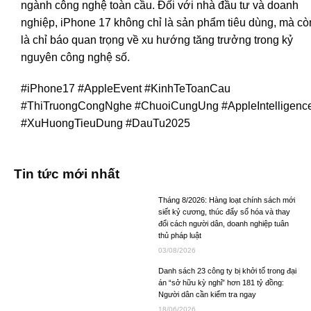
ngành công nghệ toàn cầu. Đối với nhà đầu tư và doanh
nghiệp, iPhone 17 không chỉ là sản phẩm tiêu dùng, mà cò
là chỉ báo quan trọng về xu hướng tăng trưởng trong kỷ
nguyên công nghệ số.
#iPhone17 #AppleEvent #KinhTeToanCau
#ThiTruongCongNghe #ChuoiCungUng #AppleIntelligenc
#XuHuongTieuDung #DauTu2025
Tin tức mới nhất
Tháng 8/2026: Hàng loạt chính sách mới
siết kỷ cương, thúc đẩy số hóa và thay
đổi cách người dân, doanh nghiệp tuân
thủ pháp luật
03/08/2026
Danh sách 23 công ty bị khởi tố trong đại
án “sở hữu kỳ nghỉ” hơn 181 tỷ đồng:
Người dân cần kiểm tra ngay
18/06/2026