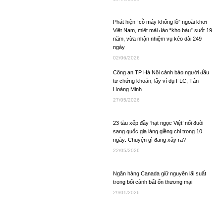
Phát hiện “cỗ máy khổng lồ” ngoài khơi
Việt Nam, miệt mài đào “kho báu” suốt 19
năm, vừa nhận nhiệm vụ kéo dài 249
ngày
02/06/2026
Công an TP Hà Nội cảnh báo người đầu
tư chứng khoán, lấy ví dụ FLC, Tân
Hoàng Minh
27/05/2026
23 tàu xếp đầy ‘hạt ngọc Việt’ nối đuôi
sang quốc gia láng giềng chỉ trong 10
ngày: Chuyện gì đang xảy ra?
22/05/2026
Ngân hàng Canada giữ nguyên lãi suất
trong bối cảnh bất ổn thương mại
29/01/2026