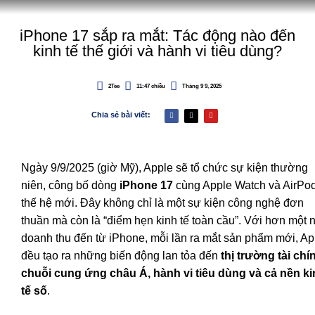
iPhone 17 sắp ra mắt: Tác động nào đến
kinh tế thế giới và hành vi tiêu dùng?
2Tee
11:47 chiều
Tháng 9 9, 2025
Chia sẻ bài viết:
Ngày 9/9/2025 (giờ Mỹ), Apple sẽ tổ chức sự kiện thường
niên, công bố dòng
iPhone 17
cùng Apple Watch và AirPo
thế hệ mới. Đây không chỉ là một sự kiện công nghệ đơn
thuần mà còn là “điểm hẹn kinh tế toàn cầu”. Với hơn một 
doanh thu đến từ iPhone, mỗi lần ra mắt sản phẩm mới, Ap
đều tạo ra những biến động lan tỏa đến
thị trường tài chí
chuỗi cung ứng châu Á, hành vi tiêu dùng và cả nền k
tế số
.