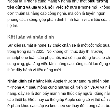
Ngoài ra, iPhone cũng mang ý nghĩa như một
biểu tượng
tiêu dùng và địa vị xã hội
. Việc sở hữu iPhone mới khôn
đơn thuần là nâng cấp công nghệ, mà còn là tuyên ngôn
phong cách sống, góp phần định hình hành vi chi tiêu của 
hệ trẻ.
Kết luận và nhận định
Sự kiện ra mắt iPhone 17 chắc chắn sẽ là một cột mốc qua
trọng trong năm 2025. Nó không chỉ thúc đẩy thị trường
smartphone toàn cầu phục hồi, mà còn tạo động lực cho ch
cung ứng, gia tăng việc làm, nâng cao năng suất lao động 
thúc đẩy hành vi tiêu dùng mới.
Nhận định cá nhân:
Nếu Apple thực sự tung ra phiên bản
“iPhone Air” siêu mỏng cùng những cải tiến lớn về AI và hi
năng, đây sẽ là đòn bẩy mạnh mẽ thúc đẩy người dùng nâ
cấp thiết bị. Điều này có thể giúp Apple củng cố vị thế dẫn
ở phân khúc cao cấp và kéo theo sự thay đổi trong cấu trúc