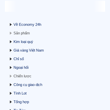
Hợp đồng tương lai phố Wall ổn định, tập
trung vào kết thúc đóng cửa chính phủ
11/11/2025
Về Economy 24h
Sản phẩm
Kim loại quý
Giá vàng Việt Nam
Cập nhật BCTC quý 3/2025 – Sáng
Chỉ số
24/10: Doanh nghiệp ngành điện đầu tiên
báo lãi trên 1.000 tỷ, doanh nghiệp bất
Ngoại hối
động sản tiên phong báo lỗ
24/10/2025
Chiến lược
Công cụ giao dịch
Tính Lot
Tổng hợp