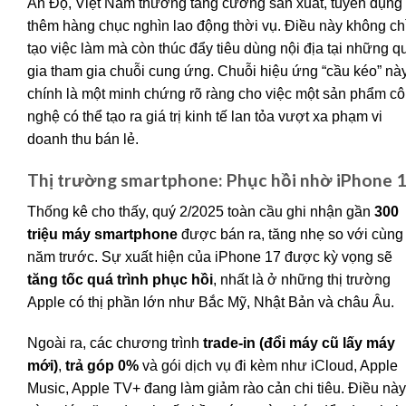
Ấn Độ, Việt Nam thường tăng cường sản xuất, tuyển dụng
thêm hàng chục nghìn lao động thời vụ. Điều này không ch
tạo việc làm mà còn thúc đẩy tiêu dùng nội địa tại những q
gia tham gia chuỗi cung ứng. Chuỗi hiệu ứng “cầu kéo” nà
chính là một minh chứng rõ ràng cho việc một sản phẩm c
nghệ có thể tạo ra giá trị kinh tế lan tỏa vượt xa phạm vi
doanh thu bán lẻ.
Thị trường smartphone: Phục hồi nhờ iPhone 
Thống kê cho thấy, quý 2/2025 toàn cầu ghi nhận gần
300
triệu máy smartphone
được bán ra, tăng nhẹ so với cùng
năm trước. Sự xuất hiện của iPhone 17 được kỳ vọng sẽ
tăng tốc quá trình phục hồi
, nhất là ở những thị trường
Apple có thị phần lớn như Bắc Mỹ, Nhật Bản và châu Âu.
Ngoài ra, các chương trình
trade-in (đổi máy cũ lấy máy
mới)
,
trả góp 0%
và gói dịch vụ đi kèm như iCloud, Apple
Music, Apple TV+ đang làm giảm rào cản chi tiêu. Điều này