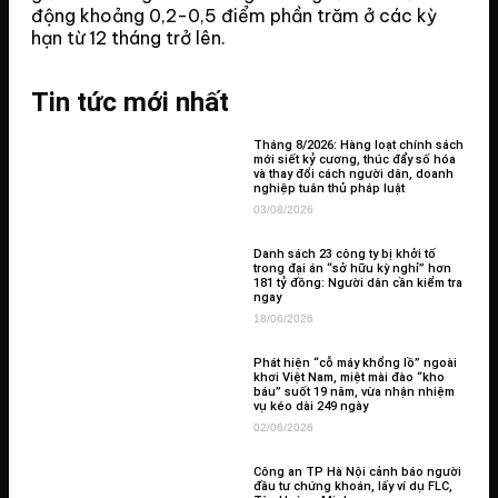
động khoảng 0,2-0,5 điểm phần trăm ở các kỳ
hạn từ 12 tháng trở lên.
Tin tức mới nhất
Tháng 8/2026: Hàng loạt chính sách
mới siết kỷ cương, thúc đẩy số hóa
và thay đổi cách người dân, doanh
nghiệp tuân thủ pháp luật
03/08/2026
Danh sách 23 công ty bị khởi tố
trong đại án “sở hữu kỳ nghỉ” hơn
181 tỷ đồng: Người dân cần kiểm tra
ngay
18/06/2026
Phát hiện “cỗ máy khổng lồ” ngoài
khơi Việt Nam, miệt mài đào “kho
báu” suốt 19 năm, vừa nhận nhiệm
vụ kéo dài 249 ngày
02/06/2026
Công an TP Hà Nội cảnh báo người
đầu tư chứng khoán, lấy ví dụ FLC,