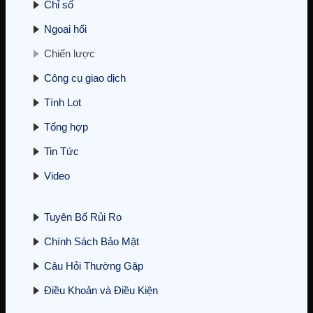
Chỉ số
Ngoại hối
Chiến lược
Liệu Việt Nam có thể phá vỡ thế độc
Công cụ giao dịch
quyền đất hiếm của Trung Quốc?
23/10/2025
Tính Lot
Tổng hợp
Tin Tức
Video
Tuyên Bố Rủi Ro
Hé lộ yếu tố mới thổi giá vàng mạnh:
Nhật Bản công khai “siêu mỏ” đất
hiếm 16 triệu tấn – Trung Quốc
Chính Sách Bảo Mật
hưởng ứng ra sao?
20/10/2025
Câu Hỏi Thường Gặp
Điều Khoản và Điều Kiện