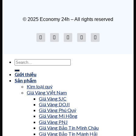
© 2025 Economy 24h – All rights reserved
Ông Trump và ông Putin dự kiến
gặp mặt tại Budapest: Cơ hội hòa
bình hay màn đấu trí chính trị?
17/10/2025
Giới thiệu
Sản phẩm
Kim loại quý
Tỷ phú người Trung Quốc lộng
Giá Vàng Việt Nam
hành ở Campuchia — và cú phản
Giá Vàng SJC
đòn từ Mỹ, Anh khiến cả châu Á
chấn động
Giá Vàng DOJI
Giá Vàng Phú Quý
16/10/2025
Giá Vàng Mi Hồng
Giá Vàng PNJ
Giá Vàng Bảo Tín Minh Châu
Giá Vàng Bảo Tín Mạnh Hải