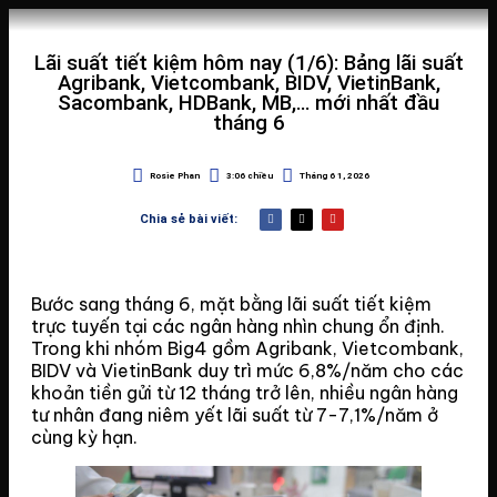
Lãi suất tiết kiệm hôm nay (1/6): Bảng lãi suất
Agribank, Vietcombank, BIDV, VietinBank,
Sacombank, HDBank, MB,… mới nhất đầu
tháng 6
Rosie Phan
3:06 chiều
Tháng 6 1, 2026
Chia sẻ bài viết:
Bước sang tháng 6, mặt bằng lãi suất tiết kiệm
trực tuyến tại các ngân hàng nhìn chung ổn định.
Trong khi nhóm Big4 gồm Agribank, Vietcombank,
BIDV và VietinBank duy trì mức 6,8%/năm cho các
khoản tiền gửi từ 12 tháng trở lên, nhiều ngân hàng
tư nhân đang niêm yết lãi suất từ 7-7,1%/năm ở
cùng kỳ hạn.