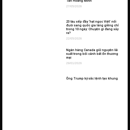
Tân Hoàng Minh
27/05/2026
23 tàu xếp đầy ‘hạt ngọc Việt’ nối
đuôi sang quốc gia láng giềng chỉ
trong 10 ngày: Chuyện gì đang xảy
ra?
22/05/2026
Ngân hàng Canada giữ nguyên lãi
suất trong bối cảnh bất ổn thương
mại
29/01/2026
Ông Trump ký sắc lệnh tạo khung
pháp lý quốc gia về AI
12/12/2025
Cán cân thương mại Australia tăng
thấp hơn dự kiến vào tháng 10 do
xuất khẩu chậm lại
04/12/2025