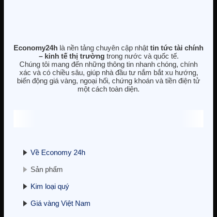
Economy24h
là nền tảng chuyên cập nhật
tin tức tài chính
– kinh tế thị trường
trong nước và quốc tế.
Hợp đồng tương lai phố Wall ổn
Chúng tôi mang đến những thông tin nhanh chóng, chính
định, tập trung vào kết thúc đóng
cửa chính phủ
xác và có chiều sâu, giúp nhà đầu tư nắm bắt xu hướng,
biến động giá vàng, ngoại hối, chứng khoán và tiền điện tử
11/11/2025
một cách toàn diện.
Về Economy 24h
Cập nhật BCTC quý 3/2025 – Sáng
24/10: Doanh nghiệp ngành điện
Sản phẩm
đầu tiên báo lãi trên 1.000 tỷ, doanh
nghiệp bất động sản tiên phong
Kim loại quý
báo lỗ
24/10/2025
Giá vàng Việt Nam