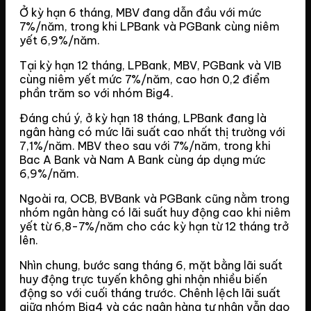
Ở kỳ hạn 6 tháng, MBV đang dẫn đầu với mức
7%/năm, trong khi LPBank và PGBank cùng niêm
yết 6,9%/năm.
Tại kỳ hạn 12 tháng, LPBank, MBV, PGBank và VIB
cùng niêm yết mức 7%/năm, cao hơn 0,2 điểm
phần trăm so với nhóm Big4.
Đáng chú ý, ở kỳ hạn 18 tháng, LPBank đang là
ngân hàng có mức lãi suất cao nhất thị trường với
7,1%/năm. MBV theo sau với 7%/năm, trong khi
Bac A Bank và Nam A Bank cùng áp dụng mức
6,9%/năm.
Ngoài ra, OCB, BVBank và PGBank cũng nằm trong
nhóm ngân hàng có lãi suất huy động cao khi niêm
yết từ 6,8-7%/năm cho các kỳ hạn từ 12 tháng trở
lên.
Nhìn chung, bước sang tháng 6, mặt bằng lãi suất
huy động trực tuyến không ghi nhận nhiều biến
động so với cuối tháng trước. Chênh lệch lãi suất
giữa nhóm Big4 và các ngân hàng tư nhân vẫn dao