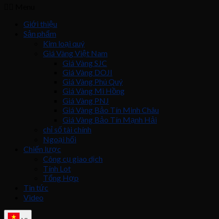
Menu
Giới thiệu
Sản phẩm
Kim loại quý
Giá Vàng Việt Nam
Giá Vàng SJC
Giá Vàng DOJI
Giá Vàng Phú Quý
Giá Vàng Mi Hồng
Giá Vàng PNJ
Giá Vàng Bảo Tín Minh Châu
Giá Vàng Bảo Tín Mạnh Hải
chỉ số tài chính
Ngoại hối
Chiến lược
Công cụ giao dịch
Tính Lot
Tổng Hợp
Tin tức
Video