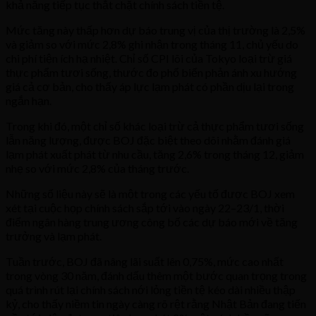
khả năng tiếp tục thắt chặt chính sách tiền tệ.
Mức tăng này thấp hơn dự báo trung vị của thị trường là 2,5%
và giảm so với mức 2,8% ghi nhận trong tháng 11, chủ yếu do
chi phí tiện ích hạ nhiệt. Chỉ số CPI lõi của Tokyo loại trừ giá
thực phẩm tươi sống, thước đo phổ biến phản ánh xu hướng
giá cả cơ bản, cho thấy áp lực lạm phát có phần dịu lại trong
ngắn hạn.
Trong khi đó, một chỉ số khác loại trừ cả thực phẩm tươi sống
lẫn năng lượng, được BOJ đặc biệt theo dõi nhằm đánh giá
lạm phát xuất phát từ nhu cầu, tăng 2,6% trong tháng 12, giảm
nhẹ so với mức 2,8% của tháng trước.
Những số liệu này sẽ là một trong các yếu tố được BOJ xem
xét tại cuộc họp chính sách sắp tới vào ngày 22–23/1, thời
điểm ngân hàng trung ương công bố các dự báo mới về tăng
trưởng và lạm phát.
Tuần trước, BOJ đã nâng lãi suất lên 0,75%, mức cao nhất
trong vòng 30 năm, đánh dấu thêm một bước quan trọng trong
quá trình rút lại chính sách nới lỏng tiền tệ kéo dài nhiều thập
kỷ, cho thấy niềm tin ngày càng rõ rệt rằng Nhật Bản đang tiến