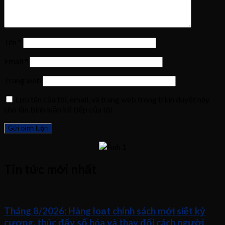
Tên
*
Email
*
Trang web
Lưu tên của tôi, email, và trang web trong trình duyệt này
cho lần bình luận kế tiếp của tôi.
Tin tức mới nhất
Tháng 8/2026: Hàng loạt chính sách mới siết kỷ
cương, thúc đẩy số hóa và thay đổi cách người