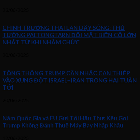
23/06/2025
CHÍNH TRƯỜNG THÁI LAN DẬY SÓNG: THỦ
TƯỚNG PAETONGTARN ĐỐI MẶT BIẾN CỐ LỚN
NHẤT TỪ KHI NHẬM CHỨC
20/06/2025
TỔNG THỐNG TRUMP CÂN NHẮC CAN THIỆP
VÀO XUNG ĐỘT ISRAEL–IRAN TRONG HAI TUẦN
TỚI
20/06/2025
Năm Quốc Gia và EU Gửi Tối Hậu Thư: Kêu Gọi
Trump Không Đánh Thuế Máy Bay Nhập Khẩu
12/06/2025