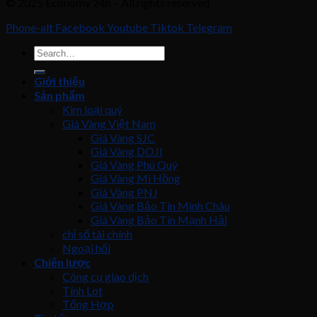
© 2025 Economy 24h – All rights reserved
Phone-alt
Facebook
Youtube
Tiktok
Telegram
Giới thiệu
Sản phẩm
Kim loại quý
Giá Vàng Việt Nam
Giá Vàng SJC
Giá Vàng DOJI
Giá Vàng Phú Quý
Giá Vàng Mi Hồng
Giá Vàng PNJ
Giá Vàng Bảo Tín Minh Châu
Giá Vàng Bảo Tín Mạnh Hải
chỉ số tài chính
Ngoại hối
Chiến lược
Công cụ giao dịch
Tính Lot
Tổng Hợp