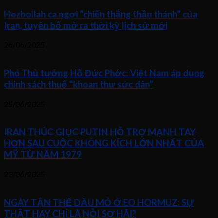
Hezbollah ca ngợi “chiến thắng thần thánh” của
Iran, tuyên bố mở ra thời kỳ lịch sử mới
26/06/2025
Phó Thủ tướng Hồ Đức Phớc: Việt Nam áp dụng
chính sách thuế “khoan thư sức dân”
25/06/2025
IRAN THÚC GIỤC PUTIN HỖ TRỢ MẠNH TAY
HƠN SAU CUỘC KHÔNG KÍCH LỚN NHẤT CỦA
MỸ TỪ NĂM 1979
23/06/2025
NGÀY TẬN THẾ DẦU MỎ Ở EO HORMUZ: SỰ
THẬT HAY CHỈ LÀ NỖI SỢ HÃI?