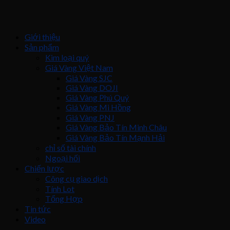
Giới thiệu
Sản phẩm
Kim loại quý
Giá Vàng Việt Nam
Giá Vàng SJC
Giá Vàng DOJI
Giá Vàng Phú Quý
Giá Vàng Mi Hồng
Giá Vàng PNJ
Giá Vàng Bảo Tín Minh Châu
Giá Vàng Bảo Tín Mạnh Hải
chỉ số tài chính
Ngoại hối
Chiến lược
Công cụ giao dịch
Tính Lot
Tổng Hợp
Tin tức
Video