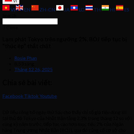
VI
VI
EN
ZH-CN
JA
LO
TH
HI
ES
Search
Close
Lạm phát Tokyo trên ngưỡng 2%, BOJ tiếp tục bị
“thúc ép” thắt chặt
Rosie Phan
8:53 sáng
Tháng 12 26, 2025
Chia sẻ bài viết:
Facebook
Tiktok
Youtube
Dữ liệu công bố ngày thứ Sáu cho thấy chỉ số giá tiêu dùng lõi
tại thủ đô Tokyo của Nhật Bản tăng 2,3% trong tháng 12 so với
cùng kỳ năm trước, tiếp tục cao hơn mục tiêu 2% của Ngân
hàng Trung ương Nhật Bản (BOJ), qua đó củng cố cơ sở cho