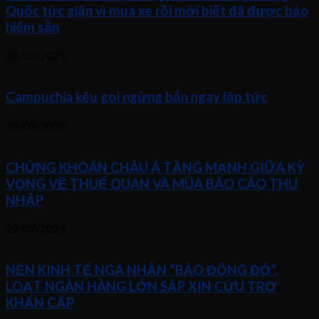
Quốc tức giận vì mua xe rồi mới biết đã được bảo
hiểm sẵn
28/07/2025
Campuchia kêu gọi ngừng bắn ngay lập tức
28/07/2025
CHỨNG KHOÁN CHÂU Á TĂNG MẠNH GIỮA KỲ
VỌNG VỀ THUẾ QUAN VÀ MÙA BÁO CÁO THU
NHẬP
22/07/2025
NỀN KINH TẾ NGA NHẬN “BÁO ĐỘNG ĐỎ”,
LOẠT NGÂN HÀNG LỚN SẮP XIN CỨU TRỢ
KHẨN CẤP