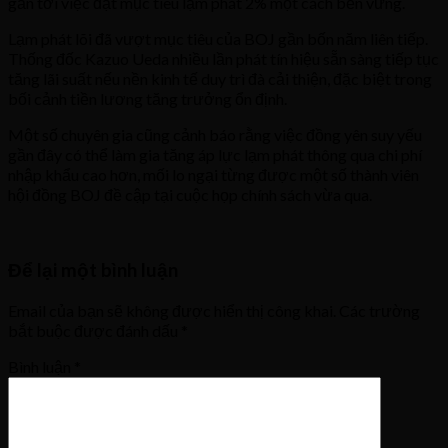
gần tới việc đạt mục tiêu lạm phát 2% một cách bền vững.
Lạm phát lõi đã vượt mục tiêu của BOJ gần bốn năm liên tiếp.
Thống đốc Kazuo Ueda nhiều lần phát tín hiệu sẵn sàng tiếp tục
tăng lãi suất nếu nền kinh tế duy trì đà cải thiện, đặc biệt trong
bối cảnh tiền lương tăng trưởng ổn định.
Một số chuyên gia cũng cảnh báo rằng việc đồng yên suy yếu
gần đây có thể làm gia tăng áp lực lạm phát thông qua chi phí
nhập khẩu cao hơn, mối lo ngại từng được một số thành viên
hội đồng BOJ đề cập tại cuộc họp chính sách vừa qua.
Để lại một bình luận
Email của bạn sẽ không được hiển thị công khai.
Các trường
bắt buộc được đánh dấu
*
Bình luận
*