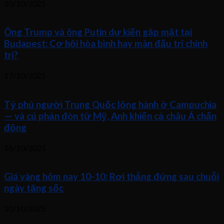
20/10/2025
Ông Trump và ông Putin dự kiến gặp mặt tại
Budapest: Cơ hội hòa bình hay màn đấu trí chính
trị?
17/10/2025
Tỷ phú người Trung Quốc lộng hành ở Campuchia
— và cú phản đòn từ Mỹ, Anh khiến cả châu Á chấn
động
16/10/2025
Giá vàng hôm nay 10-10: Rơi thẳng đứng sau chuỗi
ngày tăng sốc
10/10/2025