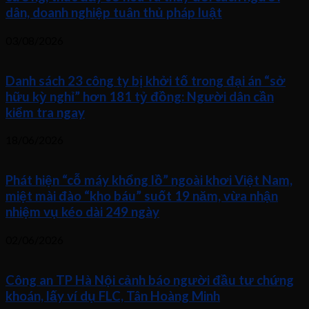
dân, doanh nghiệp tuân thủ pháp luật
03/08/2026
Danh sách 23 công ty bị khởi tố trong đại án “sở
hữu kỳ nghỉ” hơn 181 tỷ đồng: Người dân cần
kiểm tra ngay
18/06/2026
Phát hiện “cỗ máy khổng lồ” ngoài khơi Việt Nam,
miệt mài đào “kho báu” suốt 19 năm, vừa nhận
nhiệm vụ kéo dài 249 ngày
02/06/2026
Công an TP Hà Nội cảnh báo người đầu tư chứng
khoán, lấy ví dụ FLC, Tân Hoàng Minh