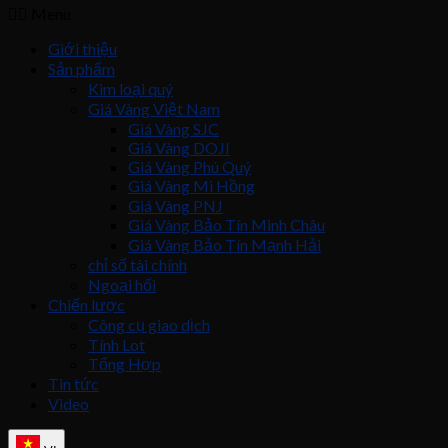
Menu
Giới thiệu
Sản phẩm
Kim loại quý
Giá Vàng Việt Nam
Giá Vàng SJC
Giá Vàng DOJI
Giá Vàng Phú Quý
Giá Vàng Mi Hồng
Giá Vàng PNJ
Giá Vàng Bảo Tín Minh Châu
Giá Vàng Bảo Tín Mạnh Hải
chỉ số tài chính
Ngoại hối
Chiến lược
Công cụ giao dịch
Tính Lot
Tổng Hợp
Tin tức
Video