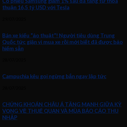
Cổ phiếu Samsung giảm 1% sau đà tăng từ thỏa
thuận 16,5 tỷ USD với Tesla
29/07/2025
Bán xe kiểu “ảo thuật”! Người tiêu dùng Trung
Quốc tức giận vì mua xe rồi mới biết đã được bảo
hiểm sẵn
28/07/2025
Campuchia kêu gọi ngừng bắn ngay lập tức
28/07/2025
CHỨNG KHOÁN CHÂU Á TĂNG MẠNH GIỮA KỲ
VỌNG VỀ THUẾ QUAN VÀ MÙA BÁO CÁO THU
NHẬP