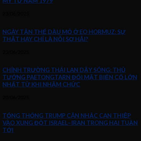
MỸ TỪ NĂM 1979
23/06/2025
NGÀY TẬN THẾ DẦU MỎ Ở EO HORMUZ: SỰ
THẬT HAY CHỈ LÀ NỖI SỢ HÃI?
23/06/2025
CHÍNH TRƯỜNG THÁI LAN DẬY SÓNG: THỦ
TƯỚNG PAETONGTARN ĐỐI MẶT BIẾN CỐ LỚN
NHẤT TỪ KHI NHẬM CHỨC
20/06/2025
TỔNG THỐNG TRUMP CÂN NHẮC CAN THIỆP
VÀO XUNG ĐỘT ISRAEL–IRAN TRONG HAI TUẦN
TỚI