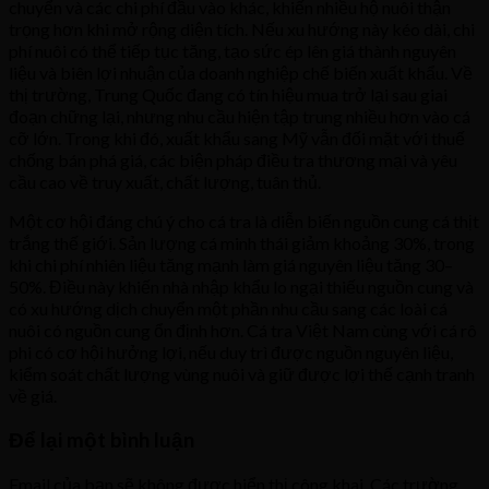
chuyển và các chi phí đầu vào khác, khiến nhiều hộ nuôi thận
trọng hơn khi mở rộng diện tích. Nếu xu hướng này kéo dài, chi
phí nuôi có thể tiếp tục tăng, tạo sức ép lên giá thành nguyên
liệu và biên lợi nhuận của doanh nghiệp chế biến xuất khẩu. Về
thị trường, Trung Quốc đang có tín hiệu mua trở lại sau giai
đoạn chững lại, nhưng nhu cầu hiện tập trung nhiều hơn vào cá
cỡ lớn. Trong khi đó, xuất khẩu sang Mỹ vẫn đối mặt với thuế
chống bán phá giá, các biện pháp điều tra thương mại và yêu
cầu cao về truy xuất, chất lượng, tuân thủ.
Một cơ hội đáng chú ý cho cá tra là diễn biến nguồn cung cá thịt
trắng thế giới. Sản lượng cá minh thái giảm khoảng 30%, trong
khi chi phí nhiên liệu tăng mạnh làm giá nguyên liệu tăng 30–
50%. Điều này khiến nhà nhập khẩu lo ngại thiếu nguồn cung và
có xu hướng dịch chuyển một phần nhu cầu sang các loài cá
nuôi có nguồn cung ổn định hơn. Cá tra Việt Nam cùng với cá rô
phi có cơ hội hưởng lợi, nếu duy trì được nguồn nguyên liệu,
kiểm soát chất lượng vùng nuôi và giữ được lợi thế cạnh tranh
về giá.
Để lại một bình luận
Email của bạn sẽ không được hiển thị công khai.
Các trường