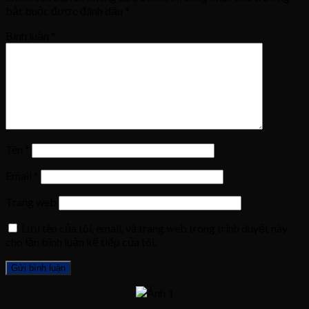
bắt buộc được đánh dấu
*
Bình luận
*
Tên
*
Email
*
Trang web
Lưu tên của tôi, email, và trang web trong trình duyệt này
cho lần bình luận kế tiếp của tôi.