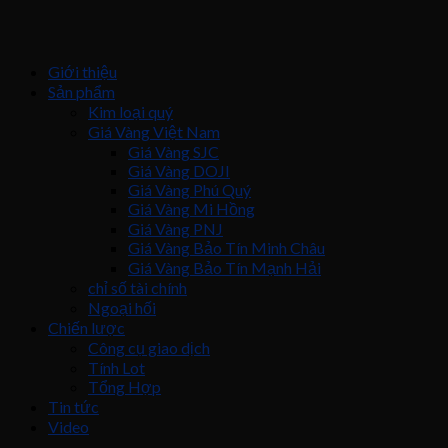
Giới thiệu
Sản phẩm
Kim loại quý
Giá Vàng Việt Nam
Giá Vàng SJC
Giá Vàng DOJI
Giá Vàng Phú Quý
Giá Vàng Mi Hồng
Giá Vàng PNJ
Giá Vàng Bảo Tín Minh Châu
Giá Vàng Bảo Tín Mạnh Hải
chỉ số tài chính
Ngoại hối
Chiến lược
Công cụ giao dịch
Tính Lot
Tổng Hợp
Tin tức
Video