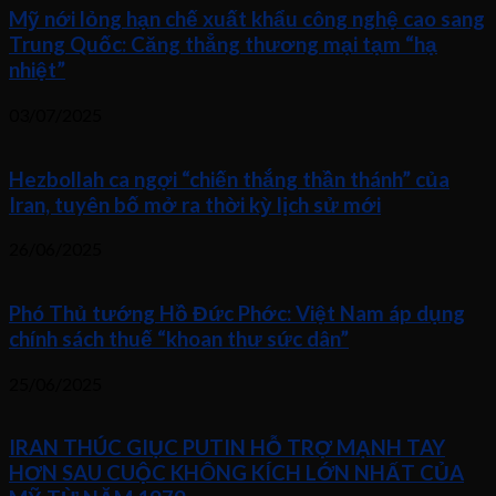
Mỹ nới lỏng hạn chế xuất khẩu công nghệ cao sang
Trung Quốc: Căng thẳng thương mại tạm “hạ
nhiệt”
03/07/2025
Hezbollah ca ngợi “chiến thắng thần thánh” của
Iran, tuyên bố mở ra thời kỳ lịch sử mới
26/06/2025
Phó Thủ tướng Hồ Đức Phớc: Việt Nam áp dụng
chính sách thuế “khoan thư sức dân”
25/06/2025
IRAN THÚC GIỤC PUTIN HỖ TRỢ MẠNH TAY
HƠN SAU CUỘC KHÔNG KÍCH LỚN NHẤT CỦA