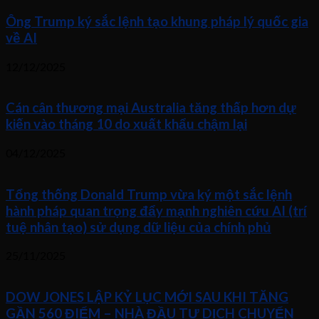
Ông Trump ký sắc lệnh tạo khung pháp lý quốc gia
về AI
12/12/2025
Cán cân thương mại Australia tăng thấp hơn dự
kiến vào tháng 10 do xuất khẩu chậm lại
04/12/2025
Tổng thống Donald Trump vừa ký một sắc lệnh
hành pháp quan trọng đẩy mạnh nghiên cứu AI (trí
tuệ nhân tạo) sử dụng dữ liệu của chính phủ
25/11/2025
DOW JONES LẬP KỶ LỤC MỚI SAU KHI TĂNG
GẦN 560 ĐIỂM – NHÀ ĐẦU TƯ DỊCH CHUYỂN