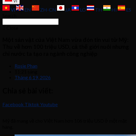
VI
VI
EN
ZH-CN
JA
LO
TH
HI
ES
Search
Close
Một sản vật của Việt Nam vừa đón tin vui từ Mỹ:
Thu về hơn 100 triệu USD, cả thế giới nuôi nhưng
chỉ nước ta tạo ra ngành công nghiệp
Rosie Phan
11:21 sáng
Tháng 6 19, 2026
Chia sẻ bài viết:
Facebook
Tiktok
Youtube
Mỹ đã mang về cho Việt Nam hơn 106 triệu USD ở một mặt
hàng.