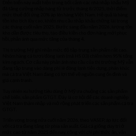
Diễn biến này xuất hiện trong bối cảnh các nhà nhập khẩu Mỹ
đã tăng cường nhập hàng từ trước tháng 8/2025, thời điểm
mức thuế đối ứng 20% áp lên hàng Việt Nam. Hệ quả là hàng
tồn kho tích lũy cao, khiến nhu cầu nhập khẩu chững lại trong
các tháng cuối năm 2025. Bước sang đầu năm 2026, lượng tồn
kho dần được tiêu thụ, tạo điều kiện cho đơn hàng mới phục
hồi, phản ánh qua mức tăng của tháng 4.
Thị trường Mỹ ghi nhận mức độ tập trung sản phẩm rất cao.
Nhóm hàng cá tươi/đông lạnh (mã HS 03) chiếm hơn 95% tổng
kim ngạch. Cơ cấu này phản ánh nhu cầu của thị trường Mỹ vẫn
đang tập trung vào dạng phi lê đông lạnh tiện dụng, phân khúc
mà cá tra Việt Nam đang có lợi thế về nguồn cung ổn định và
giá cạnh tranh.
Tuy nhiên xu hướng tiêu dùng ở Mỹ ưa chuộng các sản phẩm
chế biến, sản phẩm GTGT. Đây là cơ hội để các doanh nghiệp
Việt Nam thâm nhập và mở rộng phát triển các sản phẩm cá tra
GTGT.
Triển vọng trong nửa cuối năm 2026, theo VASEP, áp lực đối
với cá tra đang tăng từ phía sản xuất. Giá cá giống duy trì ở
mức cao từ năm 2025 đến nay, cộng với chi phí thức ăn, vận