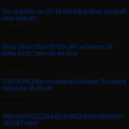
Giá vàng hôm nay 10-10: Rơi thẳng đứng sau chuỗi
ngày tăng sốc
10/10/2025
Dòng vốn rút khỏi Mỹ thúc đẩy xu hướng “cổ
phiếu giá trị” toàn cầu gia tăng
10/10/2025
[TIN NÓNG] Macron chuẩn bị bổ nhiệm Thủ tướng
mới trong 48 giờ tới
09/10/2025
ẢNH HƯỞNG CỦA BÃO BUALOI ĐẾN NỀN KINH
TẾ VIỆT NAM