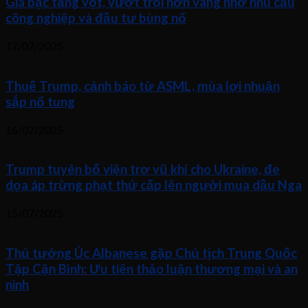
Giá bạc tăng vọt, vượt trội hơn vàng nhờ nhu cầu
công nghiệp và đầu tư bùng nổ
17/07/2025
Thuế Trump, cảnh báo từ ASML, mùa lợi nhuận
sắp nổ tung
16/07/2025
Trump tuyên bố viện trợ vũ khí cho Ukraine, đe
dọa áp trừng phạt thứ cấp lên người mua dầu Nga
15/07/2025
Thủ tướng Úc Albanese gặp Chủ tịch Trung Quốc
Tập Cận Bình: Ưu tiên thảo luận thương mại và an
ninh