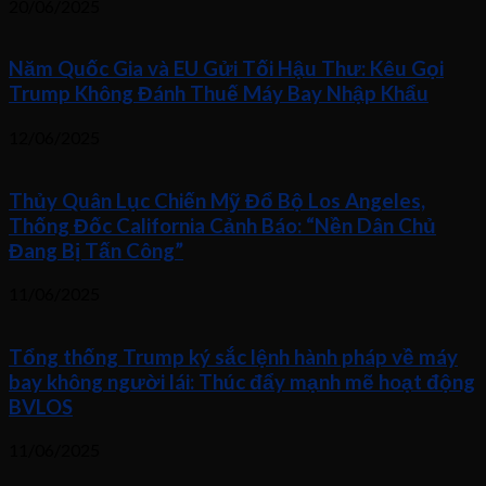
20/06/2025
Năm Quốc Gia và EU Gửi Tối Hậu Thư: Kêu Gọi
Trump Không Đánh Thuế Máy Bay Nhập Khẩu
12/06/2025
Thủy Quân Lục Chiến Mỹ Đổ Bộ Los Angeles,
Thống Đốc California Cảnh Báo: “Nền Dân Chủ
Đang Bị Tấn Công”
11/06/2025
Tổng thống Trump ký sắc lệnh hành pháp về máy
bay không người lái: Thúc đẩy mạnh mẽ hoạt động
BVLOS
11/06/2025