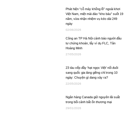
Phát hiện “cỗ máy khổng lồ” ngoài khơi
Việt Nam, miệt mài đào “kho báu” suốt 19
năm, vừa nhận nhiệm vụ kéo dài 249
ngày
02/06/2026
Công an TP Hà Nội cảnh báo người đầu
tư chứng khoán, lấy ví dụ FLC, Tân
Hoàng Minh
27/05/2026
23 tàu xếp đầy ‘hạt ngọc Việt’ nối đuôi
sang quốc gia láng giềng chỉ trong 10
ngày: Chuyện gì đang xảy ra?
22/05/2026
Ngân hàng Canada giữ nguyên lãi suất
trong bối cảnh bất ổn thương mại
29/01/2026
Ông Trump ký sắc lệnh tạo khung pháp