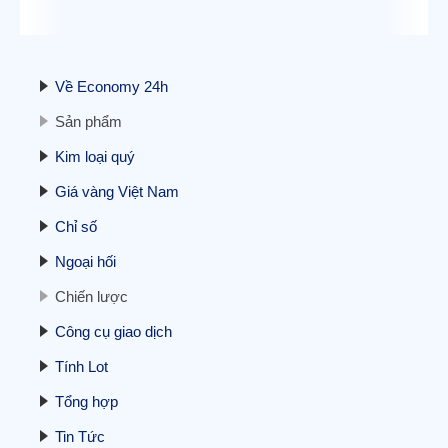
trung vào kết thúc đóng cửa chính phủ
11/11/2025
Về Economy 24h
Sản phẩm
Kim loại quý
Giá vàng Việt Nam
Cập nhật BCTC quý 3/2025 – Sáng
Chỉ số
24/10: Doanh nghiệp ngành điện đầu tiên
báo lãi trên 1.000 tỷ, doanh nghiệp bất
Ngoại hối
động sản tiên phong báo lỗ
24/10/2025
Chiến lược
Công cụ giao dịch
Tính Lot
Tổng hợp
Tin Tức
Liệu Việt Nam có thể phá vỡ thế độc