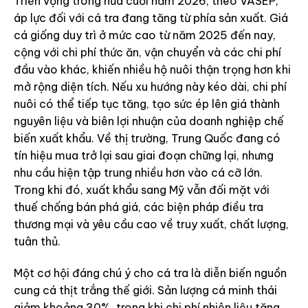
Triển vọng trong nửa cuối năm 2026, theo VASEP,
áp lực đối với cá tra đang tăng từ phía sản xuất. Giá
cá giống duy trì ở mức cao từ năm 2025 đến nay,
cộng với chi phí thức ăn, vận chuyển và các chi phí
đầu vào khác, khiến nhiều hộ nuôi thận trọng hơn khi
mở rộng diện tích. Nếu xu hướng này kéo dài, chi phí
nuôi có thể tiếp tục tăng, tạo sức ép lên giá thành
nguyên liệu và biên lợi nhuận của doanh nghiệp chế
biến xuất khẩu. Về thị trường, Trung Quốc đang có
tín hiệu mua trở lại sau giai đoạn chững lại, nhưng
nhu cầu hiện tập trung nhiều hơn vào cá cỡ lớn.
Trong khi đó, xuất khẩu sang Mỹ vẫn đối mặt với
thuế chống bán phá giá, các biện pháp điều tra
thương mại và yêu cầu cao về truy xuất, chất lượng,
tuân thủ.
Một cơ hội đáng chú ý cho cá tra là diễn biến nguồn
cung cá thịt trắng thế giới. Sản lượng cá minh thái
giảm khoảng 30%, trong khi chi phí nhiên liệu tăng