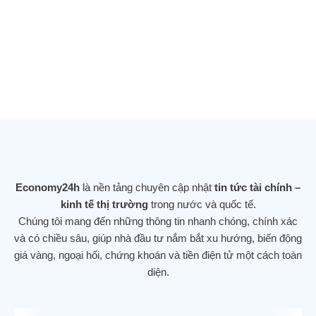
sắc lệnh hành pháp quan trọng đẩy
mạnh nghiên cứu AI (trí tuệ nhân tạo) sử
dụng dữ liệu của chính phủ
25/11/2025
DOW JONES LẬP KỶ LỤC MỚI SAU
KHI TĂNG GẦN 560 ĐIỂM – NHÀ ĐẦU
TƯ DỊCH CHUYỂN KHỎI CỔ PHIẾU
Economy24h
là nền tảng chuyên cập nhật
tin tức tài chính –
CÔNG NGHỆ
kinh tế thị trường
trong nước và quốc tế.
12/11/2025
Chúng tôi mang đến những thông tin nhanh chóng, chính xác
và có chiều sâu, giúp nhà đầu tư nắm bắt xu hướng, biến động
giá vàng, ngoại hối, chứng khoán và tiền điện tử một cách toàn
diện.
Hợp đồng tương lai phố Wall ổn định, tập