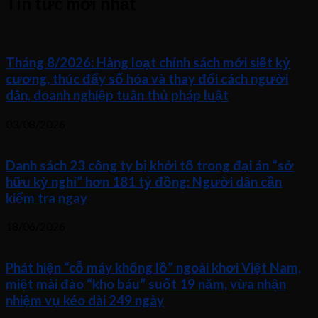
Tin tức mới nhất
Tháng 8/2026: Hàng loạt chính sách mới siết kỷ
cương, thúc đẩy số hóa và thay đổi cách người
dân, doanh nghiệp tuân thủ pháp luật
03/08/2026
Danh sách 23 công ty bị khởi tố trong đại án “sở
hữu kỳ nghỉ” hơn 181 tỷ đồng: Người dân cần
kiểm tra ngay
18/06/2026
Phát hiện “cỗ máy khổng lồ” ngoài khơi Việt Nam,
miệt mài đào “kho báu” suốt 19 năm, vừa nhận
nhiệm vụ kéo dài 249 ngày