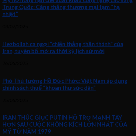
Mỹ nới lỏng hạn chế xuất khẩu công nghệ cao sang
Trung Quốc: Căng thẳng thương mại tạm “hạ
nhiệt”
03/07/2025
Hezbollah ca ngợi “chiến thắng thần thánh” của
Iran, tuyên bố mở ra thời kỳ lịch sử mới
26/06/2025
Phó Thủ tướng Hồ Đức Phớc: Việt Nam áp dụng
chính sách thuế “khoan thư sức dân”
25/06/2025
IRAN THÚC GIỤC PUTIN HỖ TRỢ MẠNH TAY
HƠN SAU CUỘC KHÔNG KÍCH LỚN NHẤT CỦA
MỸ TỪ NĂM 1979