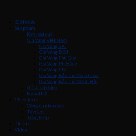
Giới thiệu
Sản phẩm
Kim loại quý
Giá Vàng Việt Nam
Giá Vàng SJC
Giá Vàng DOJI
Giá Vàng Phú Quý
Giá Vàng Mi Hồng
Giá Vàng PNJ
Giá Vàng Bảo Tín Minh Châu
Giá Vàng Bảo Tín Mạnh Hải
chỉ số tài chính
Ngoại hối
Chiến lược
Công cụ giao dịch
Tính Lot
Tổng Hợp
Tin tức
Video