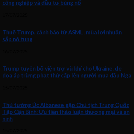
công nghiệp và đầu tư bùng nổ
17/07/2025
Thuế Trump, cảnh báo từ ASML, mùa lợi nhuận
sắp nổ tung
16/07/2025
Trump tuyên bố viện trợ vũ khí cho Ukraine, đe
dọa áp trừng phạt thứ cấp lên người mua dầu Nga
15/07/2025
Thủ tướng Úc Albanese gặp Chủ tịch Trung Quốc
Tập Cận Bình: Ưu tiên thảo luận thương mại và an
ninh
15/07/2025