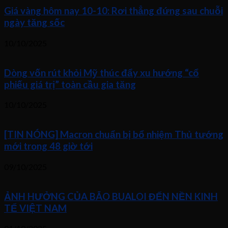
Giá vàng hôm nay 10-10: Rơi thẳng đứng sau chuỗi
ngày tăng sốc
10/10/2025
Dòng vốn rút khỏi Mỹ thúc đẩy xu hướng “cổ
phiếu giá trị” toàn cầu gia tăng
10/10/2025
[TIN NÓNG] Macron chuẩn bị bổ nhiệm Thủ tướng
mới trong 48 giờ tới
09/10/2025
ẢNH HƯỞNG CỦA BÃO BUALOI ĐẾN NỀN KINH
TẾ VIỆT NAM