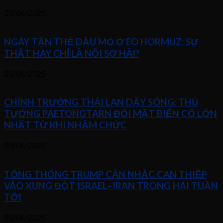
23/06/2025
NGÀY TẬN THẾ DẦU MỎ Ở EO HORMUZ: SỰ
THẬT HAY CHỈ LÀ NỖI SỢ HÃI?
23/06/2025
CHÍNH TRƯỜNG THÁI LAN DẬY SÓNG: THỦ
TƯỚNG PAETONGTARN ĐỐI MẶT BIẾN CỐ LỚN
NHẤT TỪ KHI NHẬM CHỨC
20/06/2025
TỔNG THỐNG TRUMP CÂN NHẮC CAN THIỆP
VÀO XUNG ĐỘT ISRAEL–IRAN TRONG HAI TUẦN
TỚI
20/06/2025