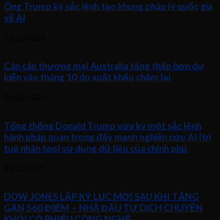
Ông Trump ký sắc lệnh tạo khung pháp lý quốc gia
về AI
12/12/2025
Cán cân thương mại Australia tăng thấp hơn dự
kiến vào tháng 10 do xuất khẩu chậm lại
04/12/2025
Tổng thống Donald Trump vừa ký một sắc lệnh
hành pháp quan trọng đẩy mạnh nghiên cứu AI (trí
tuệ nhân tạo) sử dụng dữ liệu của chính phủ
25/11/2025
DOW JONES LẬP KỶ LỤC MỚI SAU KHI TĂNG
GẦN 560 ĐIỂM – NHÀ ĐẦU TƯ DỊCH CHUYỂN
KHỎI CỔ PHIẾU CÔNG NGHỆ