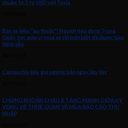
thuận 16,5 tỷ USD với Tesla
29/07/2025
Bán xe kiểu “ảo thuật”! Người tiêu dùng Trung
Quốc tức giận vì mua xe rồi mới biết đã được bảo
hiểm sẵn
28/07/2025
Campuchia kêu gọi ngừng bắn ngay lập tức
28/07/2025
CHỨNG KHOÁN CHÂU Á TĂNG MẠNH GIỮA KỲ
VỌNG VỀ THUẾ QUAN VÀ MÙA BÁO CÁO THU
NHẬP
22/07/2025