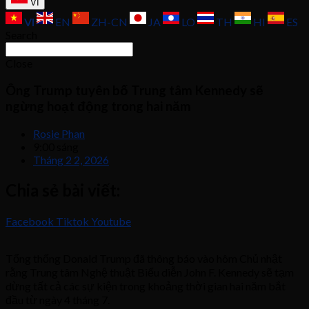
VI
VI
EN
ZH-CN
JA
LO
TH
HI
ES
Search
Close
Ông Trump tuyên bố Trung tâm Kennedy sẽ
ngừng hoạt động trong hai năm
Rosie Phan
9:00 sáng
Tháng 2 2, 2026
Chia sẻ bài viết:
Facebook
Tiktok
Youtube
Tổng thống Donald Trump đã thông báo vào hôm Chủ nhật
rằng Trung tâm Nghệ thuật Biểu diễn John F. Kennedy sẽ tạm
dừng tất cả các sự kiện trong khoảng thời gian hai năm bắt
đầu từ ngày 4 tháng 7.