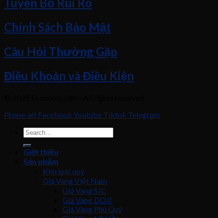
Tuyên Bố Rủi Ro
Chính Sách Bảo Mật
Câu Hỏi Thường Gặp
Điều Khoản và Điều Kiện
© 2025 Economy 24h – All rights reserved
Phone-alt
Facebook
Youtube
Tiktok
Telegram
Giới thiệu
Sản phẩm
Kim loại quý
Giá Vàng Việt Nam
Giá Vàng SJC
Giá Vàng DOJI
Giá Vàng Phú Quý