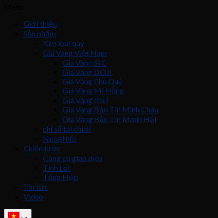
Menu
Giới thiệu
Sản phẩm
Kim loại quý
Giá Vàng Việt Nam
Giá Vàng SJC
Giá Vàng DOJI
Giá Vàng Phú Quý
Giá Vàng Mi Hồng
Giá Vàng PNJ
Giá Vàng Bảo Tín Minh Châu
Giá Vàng Bảo Tín Mạnh Hải
chỉ số tài chính
Ngoại hối
Chiến lược
Công cụ giao dịch
Tính Lot
Tổng Hợp
Tin tức
Video