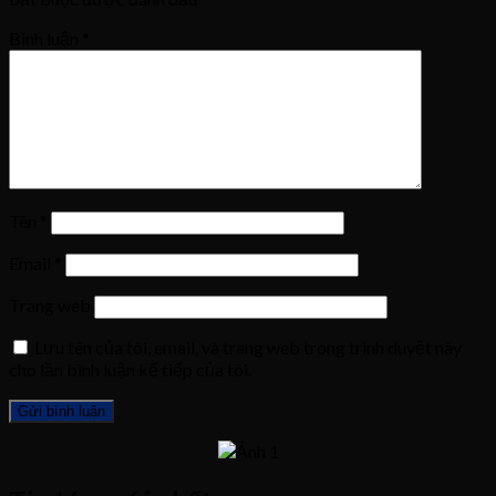
Bình luận
*
Tên
*
Email
*
Trang web
Lưu tên của tôi, email, và trang web trong trình duyệt này
cho lần bình luận kế tiếp của tôi.