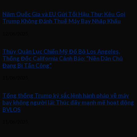
Năm Quốc Gia và EU Gửi Tối Hậu Thư: Kêu Gọi
Trump Không Đánh Thuế Máy Bay Nhập Khẩu
12/06/2025
Thủy Quân Lục Chiến Mỹ Đổ Bộ Los Angeles,
Thống Đốc California Cảnh Báo: “Nền Dân Chủ
Đang Bị Tấn Công”
11/06/2025
Tổng thống Trump ký sắc lệnh hành pháp về máy
bay không người lái: Thúc đẩy mạnh mẽ hoạt động
BVLOS
11/06/2025