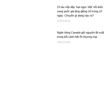
23 tàu xếp đầy ‘hạt ngọc Việt’ nối đuôi
sang quốc gia láng giềng chỉ trong 10
ngày: Chuyện gì đang xảy ra?
22/05/2026
Ngân hàng Canada giữ nguyên lãi suất
trong bối cảnh bất ổn thương mại
29/01/2026
Ông Trump ký sắc lệnh tạo khung pháp
lý quốc gia về AI
12/12/2025