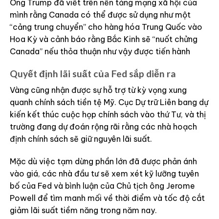
Ông Trump đã viết trên nền tảng mạng xã hội của
mình rằng Canada có thể được sử dụng như một
“cảng trung chuyển” cho hàng hóa Trung Quốc vào
Hoa Kỳ và cảnh báo rằng Bắc Kinh sẽ “nuốt chửng
Canada” nếu thỏa thuận như vậy được tiến hành
Quyết định lãi suất của Fed sắp diễn ra
Vàng cũng nhận được sự hỗ trợ từ kỳ vọng xung
quanh chính sách tiền tệ Mỹ. Cục Dự trữ Liên bang dự
kiến kết thúc cuộc họp chính sách vào thứ Tư, và thị
trường đang dự đoán rộng rãi rằng các nhà hoạch
định chính sách sẽ giữ nguyên lãi suất.
Mặc dù việc tạm dừng phần lớn đã được phản ánh
vào giá, các nhà đầu tư sẽ xem xét kỹ lưỡng tuyên
bố của Fed và bình luận của Chủ tịch ông Jerome
Powell để tìm manh mối về thời điểm và tốc độ cắt
giảm lãi suất tiềm năng trong năm nay.