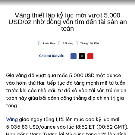
Vàng thiết lập kỷ lục mới vượt 5.000
USD/oz nhờ dòng vốn tìm đến tài sản an
toàn
Rosie Phan
8:59 sáng
Tháng 1 26, 2026
Chia sẻ bài viết:
Giá vàng đã vượt qua mốc 5.000 USD một ounce
vào hôm thứ Hai, tiếp tục đà tăng mạnh mẽ từ tuần
trước khi các nhà đầu tư đổ xô vào tài sản trú ẩn an
toàn này giữa bối cảnh căng thẳng địa chính trị gia
tăng.
Vàng
giao ngay tăng 1,1% lên mức cao kỷ lục mới
5.035,83 USD/ounce vào lúc 18:52 ET (00:52 GMT).
Hợp đồng Vàng Tương lai Mỹ cũng tăng 1,1% lên đỉnh