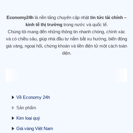
DOW JONES LẬP KỶ LỤC MỚI SAU
KHI TĂNG GẦN 560 ĐIỂM – NHÀ ĐẦU
TƯ DỊCH CHUYỂN KHỎI CỔ PHIẾU
Economy24h
là nền tảng chuyên cập nhật
tin tức tài chính –
CÔNG NGHỆ
kinh tế thị trường
trong nước và quốc tế.
12/11/2025
Chúng tôi mang đến những thông tin nhanh chóng, chính xác
và có chiều sâu, giúp nhà đầu tư nắm bắt xu hướng, biến động
giá vàng, ngoại hối, chứng khoán và tiền điện tử một cách toàn
diện.
Hợp đồng tương lai phố Wall ổn định, tập
trung vào kết thúc đóng cửa chính phủ
11/11/2025
Về Economy 24h
Sản phẩm
Kim loại quý
Giá vàng Việt Nam