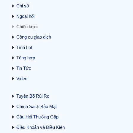
Cập nhật BCTC quý 3/2025 – Sáng
Chỉ số
24/10: Doanh nghiệp ngành điện đầu tiên
báo lãi trên 1.000 tỷ, doanh nghiệp bất
Ngoại hối
động sản tiên phong báo lỗ
24/10/2025
Chiến lược
Công cụ giao dịch
Tính Lot
Tổng hợp
Tin Tức
Liệu Việt Nam có thể phá vỡ thế độc
quyền đất hiếm của Trung Quốc?
Video
23/10/2025
Tuyên Bố Rủi Ro
Chính Sách Bảo Mật
Câu Hỏi Thường Gặp
Điều Khoản và Điều Kiện