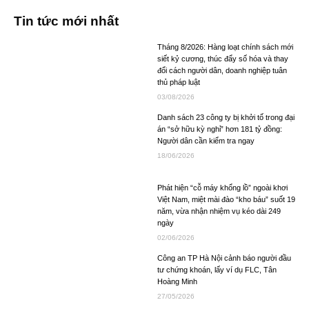
Tin tức mới nhất
Tháng 8/2026: Hàng loạt chính sách mới
siết kỷ cương, thúc đẩy số hóa và thay
đổi cách người dân, doanh nghiệp tuân
thủ pháp luật
03/08/2026
Danh sách 23 công ty bị khởi tố trong đại
án “sở hữu kỳ nghỉ” hơn 181 tỷ đồng:
Người dân cần kiểm tra ngay
18/06/2026
Phát hiện “cỗ máy khổng lồ” ngoài khơi
Việt Nam, miệt mài đào “kho báu” suốt 19
năm, vừa nhận nhiệm vụ kéo dài 249
ngày
02/06/2026
Công an TP Hà Nội cảnh báo người đầu
tư chứng khoán, lấy ví dụ FLC, Tân
Hoàng Minh
27/05/2026