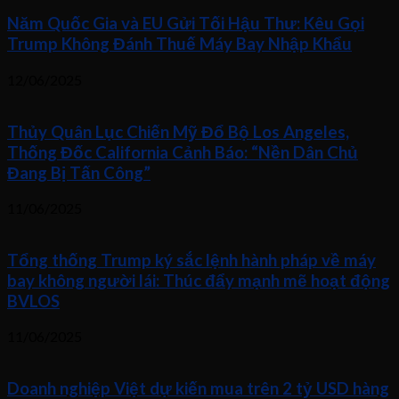
Năm Quốc Gia và EU Gửi Tối Hậu Thư: Kêu Gọi
Trump Không Đánh Thuế Máy Bay Nhập Khẩu
12/06/2025
Thủy Quân Lục Chiến Mỹ Đổ Bộ Los Angeles,
Thống Đốc California Cảnh Báo: “Nền Dân Chủ
Đang Bị Tấn Công”
11/06/2025
Tổng thống Trump ký sắc lệnh hành pháp về máy
bay không người lái: Thúc đẩy mạnh mẽ hoạt động
BVLOS
11/06/2025
Doanh nghiệp Việt dự kiến mua trên 2 tỷ USD hàng