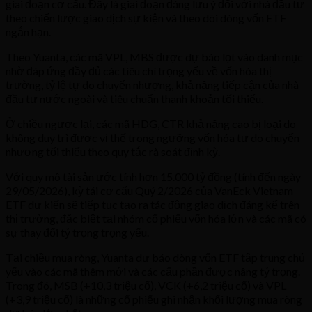
giai đoạn cơ cấu. Đây là giai đoạn đáng lưu ý đối với nhà đầu tư
theo chiến lược giao dịch sự kiện và theo dõi dòng vốn ETF
ngắn hạn.
Theo Yuanta, các mã VPL, MBS được dự báo lọt vào danh mục
nhờ đáp ứng đầy đủ các tiêu chí trọng yếu về vốn hóa thị
trường, tỷ lệ tự do chuyển nhượng, khả năng tiếp cận của nhà
đầu tư nước ngoài và tiêu chuẩn thanh khoản tối thiểu.
Ở chiều ngược lại, các mã HDG, CTR khả năng cao bị loại do
không duy trì được vị thế trong ngưỡng vốn hóa tự do chuyển
nhượng tối thiểu theo quy tắc rà soát định kỳ.
Với quy mô tài sản ước tính hơn 15.000 tỷ đồng (tính đến ngày
29/05/2026), kỳ tái cơ cấu Quý 2/2026 của VanEck Vietnam
ETF dự kiến sẽ tiếp tục tạo ra tác động giao dịch đáng kể trên
thị trường, đặc biệt tại nhóm cổ phiếu vốn hóa lớn và các mã có
sự thay đổi tỷ trọng trọng yếu.
Tại chiều mua ròng, Yuanta dự báo dòng vốn ETF tập trung chủ
yếu vào các mã thêm mới và các cấu phần được nâng tỷ trọng.
Trong đó, MSB (+10,3 triệu cổ), VCK (+6,2 triệu cổ) và VPL
(+3,9 triệu cổ) là những cổ phiếu ghi nhận khối lượng mua ròng