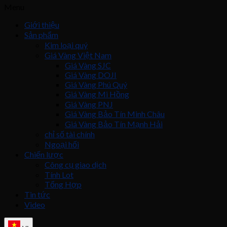
Menu
Giới thiệu
Sản phẩm
Kim loại quý
Giá Vàng Việt Nam
Giá Vàng SJC
Giá Vàng DOJI
Giá Vàng Phú Quý
Giá Vàng Mi Hồng
Giá Vàng PNJ
Giá Vàng Bảo Tín Minh Châu
Giá Vàng Bảo Tín Mạnh Hải
chỉ số tài chính
Ngoại hối
Chiến lược
Công cụ giao dịch
Tính Lot
Tổng Hợp
Tin tức
Video