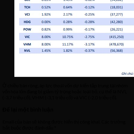
Ở chiều bán ròng, áp lực thoái vốn dự kiến tập trung tại nhóm
vốn hóa lớn đang bị giảm tỷ trọng hoặc loại bỏ, cụ thể là NVL
(-3,7 triệu cổ), VHM (-3,1 triệu cổ) và VIC (-2,0 triệu cổ).
Để lại một bình luận
Email của bạn sẽ không được hiển thị công khai.
Các trường
bắt buộc được đánh dấu
*