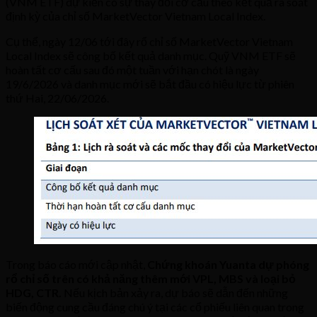
(VNM ETF) dự kiến có sự thay đổi cơ cấu theo kết quả rà soát
định kỳ của chỉ số MarketVector Vietnam Local Index.
Cụ thể, ngày 12/06 tới đây rổ chỉ số MarketVector Vietnam
Local Index sẽ công bố kết quả danh mục. Quỹ VNM ETF sẽ
hoàn tất cơ cấu sau đó một tuần với hạn chót là ngày
19/6/2026 và danh mục mới sẽ bắt đầu có hiệu lực từ phiên
thứ Hai, 22/06/2026.
Trong báo cáo mới cập nhật,
Chứng khoán Yuanta dự phóng
rổ chỉ số trên có khả năng thêm mới VPL, MBS và loại bỏ
HDG, CTR.
Nếu kịch bản xảy ra, dự báo sẽ dẫn đến những
biến động cung cầu đáng chú ý tại các cổ phiếu liên quan trong