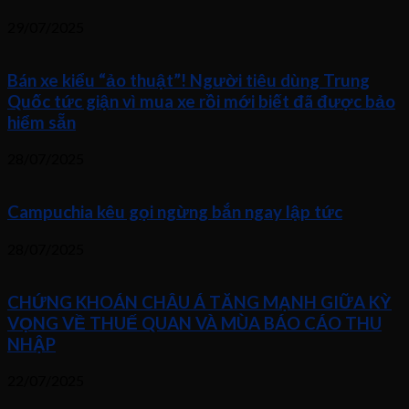
29/07/2025
Bán xe kiểu “ảo thuật”! Người tiêu dùng Trung
Quốc tức giận vì mua xe rồi mới biết đã được bảo
hiểm sẵn
28/07/2025
Campuchia kêu gọi ngừng bắn ngay lập tức
28/07/2025
CHỨNG KHOÁN CHÂU Á TĂNG MẠNH GIỮA KỲ
VỌNG VỀ THUẾ QUAN VÀ MÙA BÁO CÁO THU
NHẬP
22/07/2025