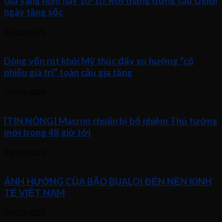
Giá vàng hôm nay 10-10: Rơi thẳng đứng sau chuỗi
ngày tăng sốc
10/10/2025
Dòng vốn rút khỏi Mỹ thúc đẩy xu hướng “cổ
phiếu giá trị” toàn cầu gia tăng
10/10/2025
[TIN NÓNG] Macron chuẩn bị bổ nhiệm Thủ tướng
mới trong 48 giờ tới
09/10/2025
ẢNH HƯỞNG CỦA BÃO BUALOI ĐẾN NỀN KINH
TẾ VIỆT NAM
01/10/2025