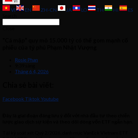
VI
VI
EN
ZH-CN
JA
LO
TH
HI
ES
Search
Close
“Cá mập” quy mô 15.000 tỷ có thể gom mạnh cổ
phiếu của tỷ phú Phạm Nhật Vượng
Rosie Phan
9:39 sáng
Tháng 6 4, 2026
Chia sẻ bài viết:
Facebook
Tiktok
Youtube
Đây là giai đoạn đáng lưu ý đối với nhà đầu tư theo chiến
lược giao dịch sự kiện và theo dõi dòng vốn ETF ngắn hạn.
Tại kỳ soát xét Quý 2/2026, danh mục VanEck Vietnam ETF