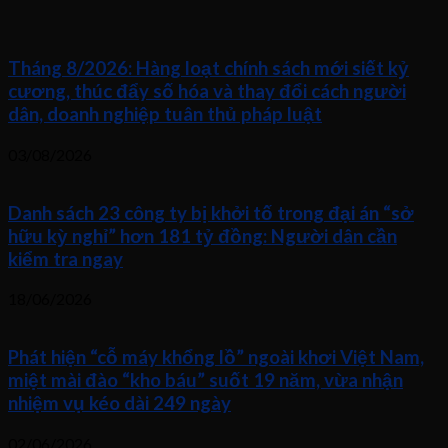
Tháng 8/2026: Hàng loạt chính sách mới siết kỷ
cương, thúc đẩy số hóa và thay đổi cách người
dân, doanh nghiệp tuân thủ pháp luật
03/08/2026
Danh sách 23 công ty bị khởi tố trong đại án “sở
hữu kỳ nghỉ” hơn 181 tỷ đồng: Người dân cần
kiểm tra ngay
18/06/2026
Phát hiện “cỗ máy khổng lồ” ngoài khơi Việt Nam,
miệt mài đào “kho báu” suốt 19 năm, vừa nhận
nhiệm vụ kéo dài 249 ngày
02/06/2026