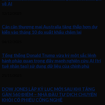
về AI
12/12/2025
Cán cân thương mại Australia tăng thấp hơn dự
kiến vào tháng 10 do xuất khẩu chậm lại
04/12/2025
Tổng thống Donald Trump vừa ký một sắc lệnh
hành pháp quan trọng đẩy mạnh nghiên cứu AI (trí
tuệ nhân tạo) sử dụng dữ liệu của chính phủ
25/11/2025
DOW JONES LẬP KỶ LỤC MỚI SAU KHI TĂNG
GẦN 560 ĐIỂM – NHÀ ĐẦU TƯ DỊCH CHUYỂN
KHỎI CỔ PHIẾU CÔNG NGHỆ