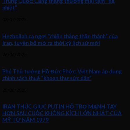
Trung Quốc: Căng thẳng thương mại tạm “hạ
nhiệt”
03/07/2025
Hezbollah ca ngợi “chiến thắng thần thánh” của
Iran, tuyên bố mở ra thời kỳ lịch sử mới
26/06/2025
Phó Thủ tướng Hồ Đức Phớc: Việt Nam áp dụng
chính sách thuế “khoan thư sức dân”
25/06/2025
IRAN THÚC GIỤC PUTIN HỖ TRỢ MẠNH TAY
HƠN SAU CUỘC KHÔNG KÍCH LỚN NHẤT CỦA
MỸ TỪ NĂM 1979