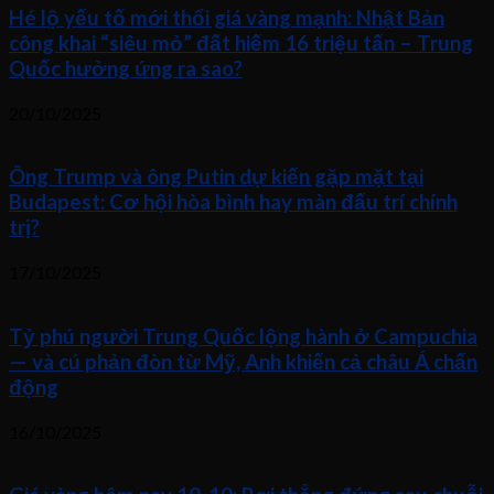
Hé lộ yếu tố mới thổi giá vàng mạnh: Nhật Bản
công khai “siêu mỏ” đất hiếm 16 triệu tấn – Trung
Quốc hưởng ứng ra sao?
20/10/2025
Ông Trump và ông Putin dự kiến gặp mặt tại
Budapest: Cơ hội hòa bình hay màn đấu trí chính
trị?
17/10/2025
Tỷ phú người Trung Quốc lộng hành ở Campuchia
— và cú phản đòn từ Mỹ, Anh khiến cả châu Á chấn
động
16/10/2025