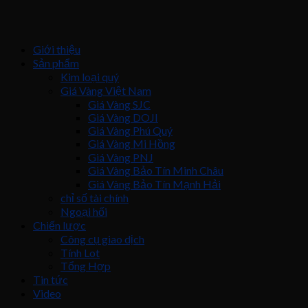
Giới thiệu
Sản phẩm
Kim loại quý
Giá Vàng Việt Nam
Giá Vàng SJC
Giá Vàng DOJI
Giá Vàng Phú Quý
Giá Vàng Mi Hồng
Giá Vàng PNJ
Giá Vàng Bảo Tín Minh Châu
Giá Vàng Bảo Tín Mạnh Hải
chỉ số tài chính
Ngoại hối
Chiến lược
Công cụ giao dịch
Tính Lot
Tổng Hợp
Tin tức
Video