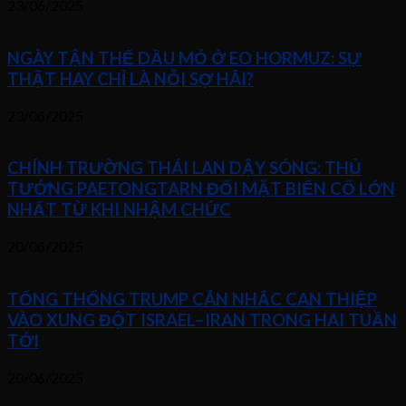
23/06/2025
NGÀY TẬN THẾ DẦU MỎ Ở EO HORMUZ: SỰ
THẬT HAY CHỈ LÀ NỖI SỢ HÃI?
23/06/2025
CHÍNH TRƯỜNG THÁI LAN DẬY SÓNG: THỦ
TƯỚNG PAETONGTARN ĐỐI MẶT BIẾN CỐ LỚN
NHẤT TỪ KHI NHẬM CHỨC
20/06/2025
TỔNG THỐNG TRUMP CÂN NHẮC CAN THIỆP
VÀO XUNG ĐỘT ISRAEL–IRAN TRONG HAI TUẦN
TỚI
20/06/2025