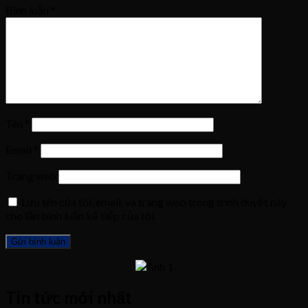
Bình luận
*
Tên
*
Email
*
Trang web
Lưu tên của tôi, email, và trang web trong trình duyệt này
cho lần bình luận kế tiếp của tôi.
Tin tức mới nhất