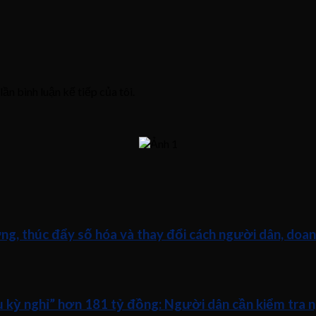
lần bình luận kế tiếp của tôi.
ng, thúc đẩy số hóa và thay đổi cách người dân, doan
ữu kỳ nghỉ” hơn 181 tỷ đồng: Người dân cần kiểm tra 