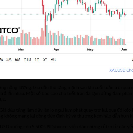
ường năng lượng. Giá dầu thô tăng mạnh sau khi cuối tuần trôi qua
p trả lẫn nhau. Một số báo cáo cho biết Iran đã tạm dừng đàm phán
ục.
 Giá dầu tăng làm dấy lên lo ngại lạm phát quay trở lại, qua đó ké
ng không mang lại dòng tiền định kỳ và thường kém hấp dẫn hơn khi
SD xuống còn 5.500 USD/ounce, viện dẫn những rủi ro từ các yếu t