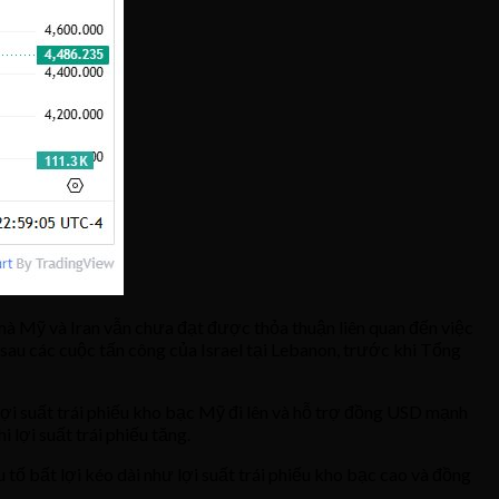
 mà Mỹ và Iran vẫn chưa đạt được thỏa thuận liên quan đến việc
 sau các cuộc tấn công của Israel tại Lebanon, trước khi Tổng
o lợi suất trái phiếu kho bạc Mỹ đi lên và hỗ trợ đồng USD mạnh
 lợi suất trái phiếu tăng.
ố bất lợi kéo dài như lợi suất trái phiếu kho bạc cao và đồng