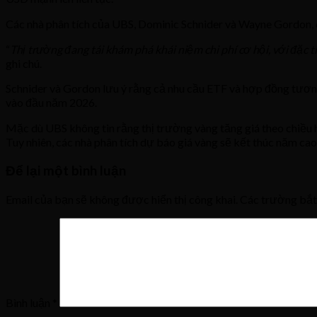
Các nhà phân tích của UBS, Dominic Schnider và Wayne Gordon, ch
“
Thị trường đang tái khám phá khái niệm chi phí cơ hội, với đặc 
ghi chú.
Schnider và Gordon lưu ý rằng cả nhu cầu ETF và hợp đồng tương
vào đầu năm 2026.
Mặc dù UBS không tin rằng thị trường vàng tăng giá theo chiều 
Tuy nhiên, các nhà phân tích dự báo giá vàng sẽ kết thúc năm cao
Để lại một bình luận
Email của bạn sẽ không được hiển thị công khai.
Các trường bắ
Bình luận
*