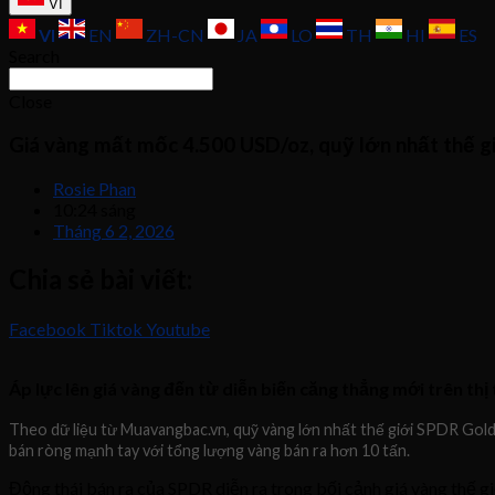
VI
VI
EN
ZH-CN
JA
LO
TH
HI
ES
Search
Close
Giá vàng mất mốc 4.500 USD/oz, quỹ lớn nhất thế gi
Rosie Phan
10:24 sáng
Tháng 6 2, 2026
Chia sẻ bài viết:
Facebook
Tiktok
Youtube
Áp lực lên giá vàng đến từ diễn biến căng thẳng mới trên th
Theo dữ liệu từ Muavangbac.vn, quỹ vàng lớn nhất thế giới SPDR Gold 
bán ròng mạnh tay với tổng lượng vàng bán ra hơn 10 tấn.
Động thái bán ra của SPDR diễn ra trong bối cảnh giá vàng thế gi