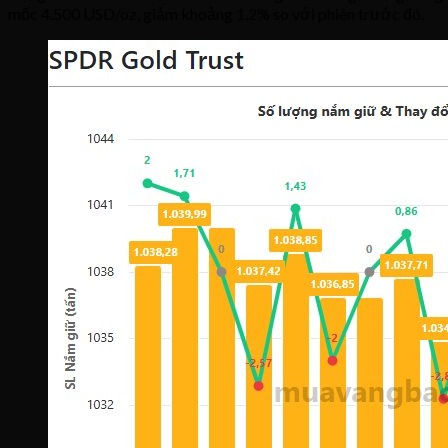
mốc 4.500 USD/oz, giảm khoảng 1,2% so với phiên trước đó.