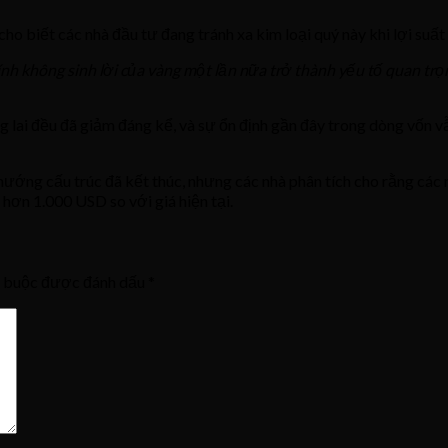
o biết các nhà đầu tư đang tránh xa kim loại quý này khi lợi suấ
tính không sinh lời của vàng một lần nữa trở thành yếu tố quan trọ
 lai đều đã giảm đáng kể, và sự ổn định gần đây trong dòng vốn 
hướng cấu trúc đã kết thúc, nhưng các nhà phân tích cho rằng các 
 hơn 1.000 USD so với giá hiện tại.
t buộc được đánh dấu
*