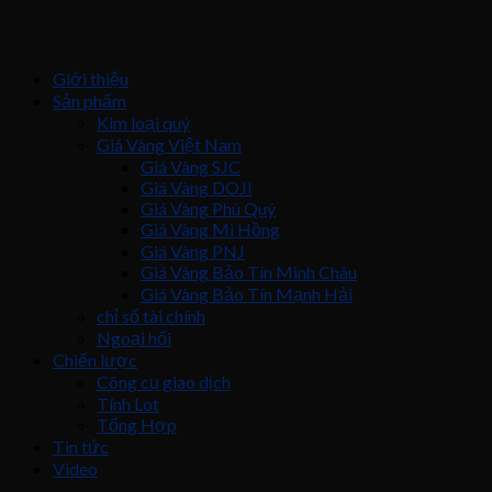
Giới thiệu
Sản phẩm
Kim loại quý
Giá Vàng Việt Nam
Giá Vàng SJC
Giá Vàng DOJI
Giá Vàng Phú Quý
Giá Vàng Mi Hồng
Giá Vàng PNJ
Giá Vàng Bảo Tín Minh Châu
Giá Vàng Bảo Tín Mạnh Hải
chỉ số tài chính
Ngoại hối
Chiến lược
Công cụ giao dịch
Tính Lot
Tổng Hợp
Tin tức
Video