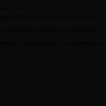
t vẫn ở mức cao.
ng hơn khi lãi suất thực vẫn ở mức cao
,” họ viết trong một bản
vẫn chưa đủ để khôi phục lại đà tăng mạnh mà vàng đã có được
nhà đầu tư có thể cần kiên nhẫn hơn trước những thách thức này.