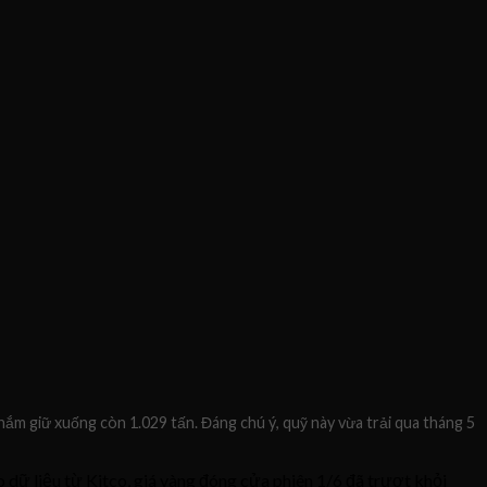
nắm giữ xuống còn 1.029 tấn. Đáng chú ý, quỹ này vừa trải qua tháng 5
 dữ liệu từ Kitco, giá vàng đóng cửa phiên 1/6 đã trượt khỏi