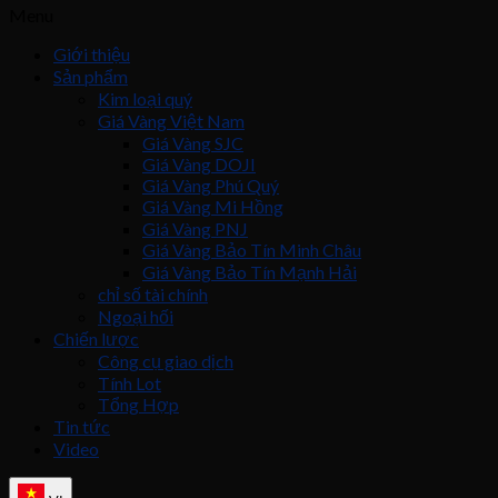
Menu
Giới thiệu
Sản phẩm
Kim loại quý
Giá Vàng Việt Nam
Giá Vàng SJC
Giá Vàng DOJI
Giá Vàng Phú Quý
Giá Vàng Mi Hồng
Giá Vàng PNJ
Giá Vàng Bảo Tín Minh Châu
Giá Vàng Bảo Tín Mạnh Hải
chỉ số tài chính
Ngoại hối
Chiến lược
Công cụ giao dịch
Tính Lot
Tổng Hợp
Tin tức
Video