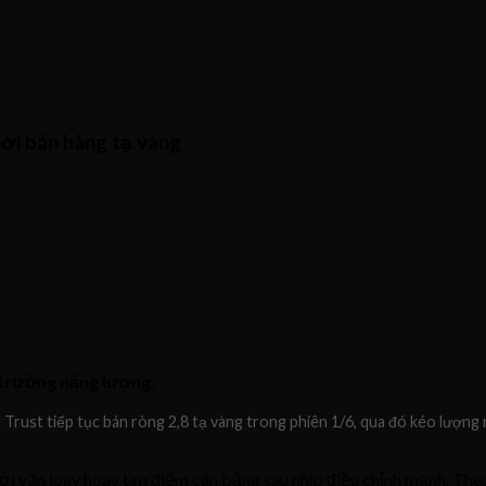
ới bán hàng tạ vàng
ị trường năng lượng.
Trust tiếp tục bán ròng 2,8 tạ vàng trong phiên 1/6, qua đó kéo lượng 
ới vẫn loay hoay tìm điểm cân bằng sau nhịp điều chỉnh mạnh. Theo