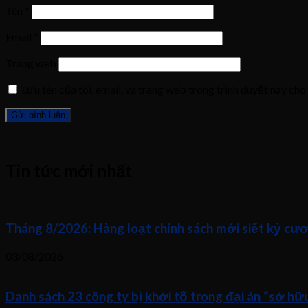
Tên
*
Email
*
Trang web
Lưu tên của tôi, email, và trang web trong trình duyệt này cho 
Tin tức mới nhất
Tháng 8/2026: Hàng loạt chính sách mới siết kỷ cươ
03/08/2026
Danh sách 23 công ty bị khởi tố trong đại án “sở h