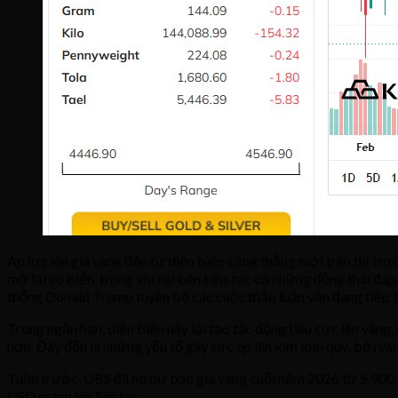
Áp lực lên giá vàng đến từ diễn biến căng thẳng mới trên thị tr
mở lại eo biển, trong khi hai bên tiếp tục có những động thái đá
thống Donald Trump tuyên bố các cuộc thảo luận vẫn đang tiếp t
Trong ngắn hạn, diễn biến này lại tạo tác động tiêu cực lên vàng.
hơn. Đây đều là những yếu tố gây sức ép lên kim loại quý, bởi và
Tuần trước, UBS đã hạ dự báo giá vàng cuối năm 2026 từ 5.900 U
USD mạnh lên liên tục.