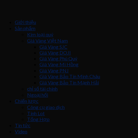
Giới thiệu
Sản phẩm
Kim loại quý
Giá Vàng Việt Nam
Giá Vàng SJC
Giá Vàng DOJI
Giá Vàng Phú Quý
Giá Vàng Mi Hồng
Giá Vàng PNJ
Giá Vàng Bảo Tín Minh Châu
Giá Vàng Bảo Tín Mạnh Hải
chỉ số tài chính
Ngoại hối
Chiến lược
Công cụ giao dịch
Tính Lot
Tổng Hợp
Tin tức
Video