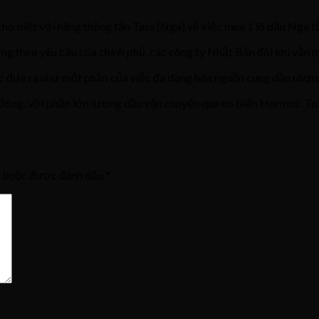
cho biết với hãng thông tấn Tass (Nga) về việc mua 1 lô dầu Nga t
theo yêu cầu của chính phủ, các công ty Nhật Bản đôi khi vẫn mu
c đưa ra như một phần của việc đa dạng hóa nguồn cung dầu nhưng 
ông, với phần lớn lượng dầu vận chuyển qua eo biển Hormuz. To
t buộc được đánh dấu
*