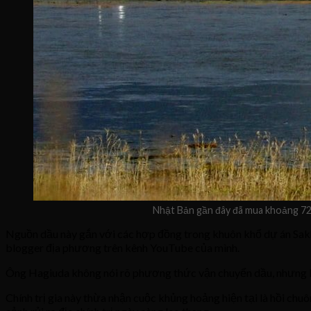
Nhật Bản gần đây đã mua khoảng 720
Nguồn dầu này gắn với các hợp đồng trong khuôn khổ dự án Sakha
blogger địa phương trên kênh YouTube của mình.
Ông Hagiuda không nói rõ phương thức vận chuyển dầu, nhưng khẳ
Chính trị gia này thừa nhận cuộc khủng hoảng hiện tại là hồi c