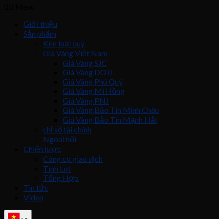
Menu
Giới thiệu
Sản phẩm
Kim loại quý
Giá Vàng Việt Nam
Giá Vàng SJC
Giá Vàng DOJI
Giá Vàng Phú Quý
Giá Vàng Mi Hồng
Giá Vàng PNJ
Giá Vàng Bảo Tín Minh Châu
Giá Vàng Bảo Tín Mạnh Hải
chỉ số tài chính
Ngoại hối
Chiến lược
Công cụ giao dịch
Tính Lot
Tổng Hợp
Tin tức
Video