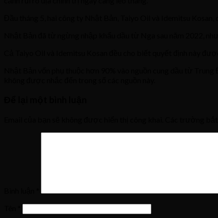
cảnh rủi ro địa chính trị ngày càng leo thang.
Đầu tháng 5, hai công ty Nhật Bản, Taiyo Oil và Idemitsu Kosan, 
Nhật Bản đã từ ngừng nhập khẩu dầu từ Nga sau năm 2022, nhưng 
Cả Taiyo Oil và Idemitsu Kosan đều cho biết quyết định này đượ
Nhật Bản vốn phụ thuộc hơn 90% vào nguồn cung dầu từ Trung Đ
không được nhắc đến trong số các nguồn này.
Để lại một bình luận
Email của bạn sẽ không được hiển thị công khai.
Các trường bắ
Bình luận
*
Tên
*