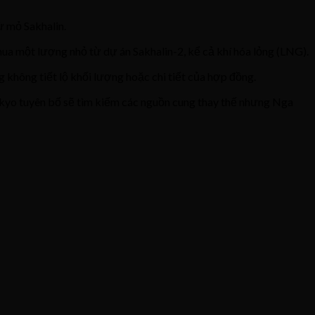
ừ mỏ Sakhalin.
a một lượng nhỏ từ dự án Sakhalin-2, kể cả khí hóa lỏng (LNG).
không tiết lộ khối lượng hoặc chi tiết của hợp đồng.
kyo tuyên bố sẽ tìm kiếm các nguồn cung thay thế nhưng Nga