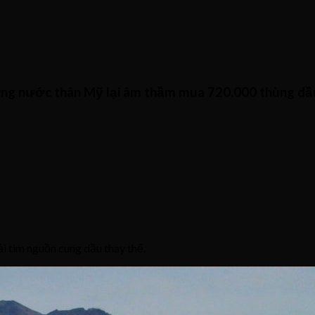
ưng nước thân Mỹ lại âm thầm mua 720.000 thùng d
 tìm nguồn cung dầu thay thế.