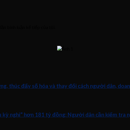
lần bình luận kế tiếp của tôi.
ng, thúc đẩy số hóa và thay đổi cách người dân, doan
ữu kỳ nghỉ” hơn 181 tỷ đồng: Người dân cần kiểm tra 