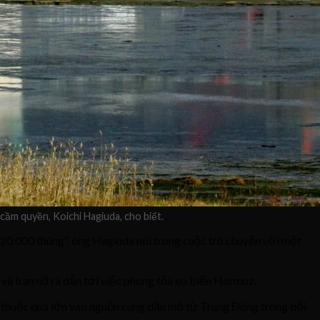
ầm quyền, Koichi Hagiuda, cho biết.
20.000 thùng”, ông Hagiuda nói trong cuộc trò chuyện với một
à Iran nổ ra dẫn tới việc phong tỏa eo biển Hormuz.
hụ thuộc quá lớn vào nguồn cung dầu mỏ từ Trung Đông trong bối