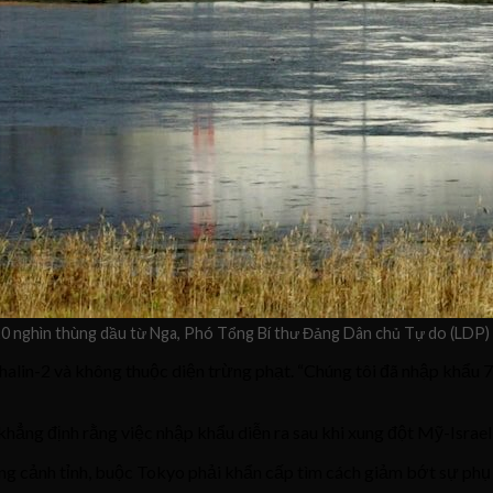
 nghìn thùng dầu từ Nga, Phó Tổng Bí thư Đảng Dân chủ Tự do (LDP) c
lin-2 và không thuộc diện trừng phạt. “Chúng tôi đã nhập khẩu 7
ng định rằng việc nhập khẩu diễn ra sau khi xung đột Mỹ-Israel v
huông cảnh tỉnh, buộc Tokyo phải khẩn cấp tìm cách giảm bớt sự p