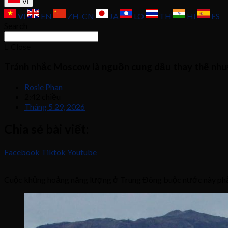
VI
VI
EN
ZH-CN
JA
LO
TH
HI
ES
Search
Close
Tránh nhắc Moscow là nguồn cung dầu thay thế nh
Rosie Phan
2:42 chiều
Tháng 5 29, 2026
Chia sẻ bài viết:
Facebook
Tiktok
Youtube
Cuộc khủng hoảng năng lượng ở Trung Đông buộc nước này phải