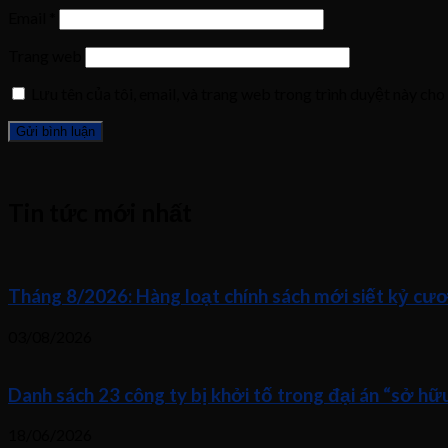
Email
*
Trang web
Lưu tên của tôi, email, và trang web trong trình duyệt này cho 
Tin tức mới nhất
Tháng 8/2026: Hàng loạt chính sách mới siết kỷ cươ
03/08/2026
Danh sách 23 công ty bị khởi tố trong đại án “sở h
18/06/2026